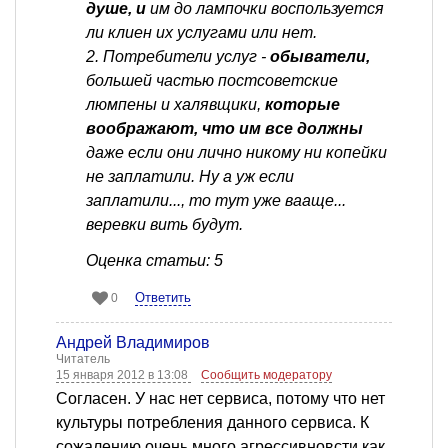
душе, и
им до лампочки воспользуется
ли клиен их услугами или нет.
2. Потребители услуг -
обыватели,
большей частью постсоветские
люмпены и халявщики,
которые
воображают, что им все должны
даже если они лично никому ни копейки
не заплатили. Ну а уж если
заплатили..., то тут уже вааще...
веревки вить будут.
Оценка статьи: 5
Ответить
0
Андрей Владимиров
Читатель
15 января 2012 в 13:08
Сообщить модератору
Согласен. У нас нет сервиса, потому что нет
культуры потребления данного сервиса. К
сожалению очень много агрессивновсти как