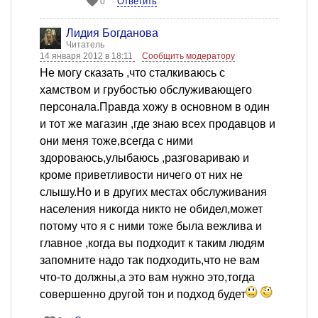
Ответить
0
Лидия Богданова
Читатель
14 января 2012 в 18:11
Сообщить модератору
Не могу сказать ,что сталкиваюсь с
хамством и грубостью обслуживающего
персонала.Правда хожу в основном в один
и тот же магазин ,где знаю всех продавцов и
они меня тоже,всегда с ними
здороваюсь,улыбаюсь ,разговариваю и
кроме приветливости ничего от них не
слышу.Но и в других местах обслуживания
населения никогда никто не обидел,может
потому что я с ними тоже была вежлива и
главное ,когда вы подходит к таким людям
запомните надо так подходить,что не вам
что-то должны,а это вам нужно это,тогда
совершенно другой тон и подход будет