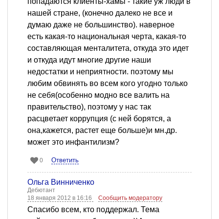
попадаются клиенты-хамы - такие уж люди в
нашей стране, (конечно далеко не все и
думаю даже не большинство). наверное
есть какая-то национальная черта, какая-то
составляющая менталитета, откуда это идет
и откуда идут многие другие наши
недостатки и неприятности. поэтому мы
любим обвинять во всем кого угодно только
не себя(особенно модно все валить на
правительство), поэтому у нас так
расцветает коррупция (с ней борятся, а
она,кажется, растет еще больше)и мн.др.
может это инфантилизм?
Ответить
0
Ольга Винниченко
Дебютант
18 января 2012 в 16:16
Сообщить модератору
Спасибо всем, кто поддержал. Тема