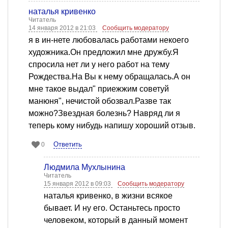
наталья кривенко
Читатель
14 января 2012 в 21:03
Сообщить модератору
я в ин-нете любовалась работами некоего
художника.Он предложил мне дружбу.Я
спросила нет ли у него работ на тему
Рождества.На Вы к нему обращалась.А он
мне такое выдал" приежжим советуй
манюня", нечистой обозвал.Разве так
можно?Звездная болезнь? Навряд ли я
теперь кому нибудь напишу хороший отзыв.
Ответить
0
Людмила Мухлынина
Читатель
15 января 2012 в 09:03
Сообщить модератору
наталья кривенко, в жизни всякое
бывает. И ну его. Останьтесь просто
человеком, который в данный момент