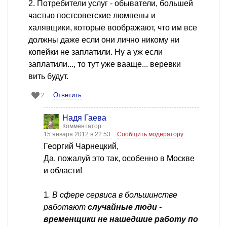
2. Потребители услуг - обыватели, большей
частью постсоветские люмпены и
халявщики, которые воображают, что им все
должны даже если они лично никому ни
копейки не заплатили. Ну а уж если
заплатили..., то тут уже вааще... веревки
вить будут.
Ответить
2
Надя Гаева
Комментатор
15 января 2012 в 22:53
Сообщить модератору
Георгий Чарнецкий,
Да, пожалуй это так, особенно в Москве
и области!
1
. В сфере сервиса в большинстве
работают
случайные люди -
временщики не нашедшие работу по