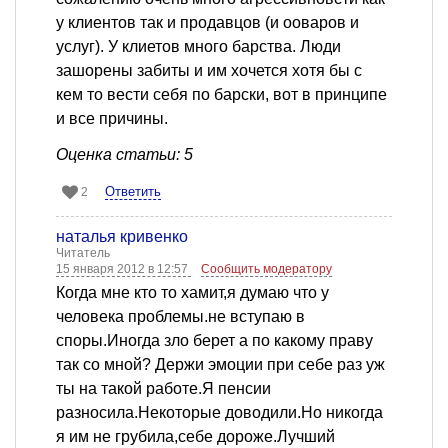
у клиентов так и продавцов (и ооваров и
услуг). У клиетов много барства. Люди
зашорены забиты и им хочется хотя бы с
кем то вести себя по барски, вот в принципе
и все причины.
Оценка статьи: 5
Ответить
2
наталья кривенко
Читатель
15 января 2012 в 12:57
Сообщить модератору
Когда мне кто то хамит,я думаю что у
человека проблемы.не вступаю в
споры.Иногда зло берет а по какому праву
так со мной? Держи эмоции при себе раз уж
ты на такой работе.Я пенсии
разносила.Некоторые доводили.Но никогда
я им не грубила,себе дороже.Лучший