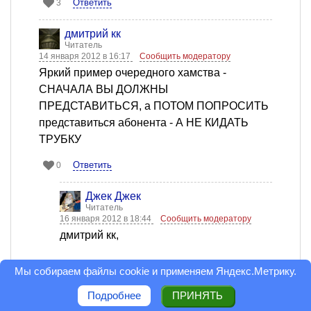
Ответить
3
дмитрий кк
Читатель
14 января 2012 в 16:17
Сообщить модератору
Яркий пример очередного хамства -
СНАЧАЛА ВЫ ДОЛЖНЫ
ПРЕДСТАВИТЬСЯ, а ПОТОМ ПОПРОСИТЬ
представиться абонента - А НЕ КИДАТЬ
ТРУБКУ
Ответить
0
Джек Джек
Читатель
16 января 2012 в 18:44
Сообщить модератору
дмитрий кк,
А что Вас так испугало? Просто
Мы собираем файлы cookie и применяем
Яндекс.Метрику
.
обычный регламент общения по
Подробнее
ПРИНЯТЬ
телефону или этикет,это кому как.Кто