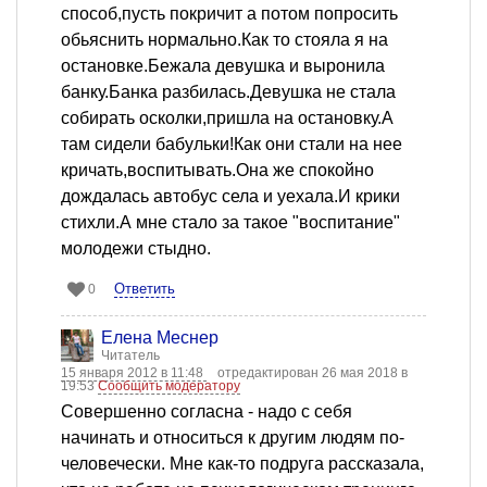
способ,пусть покричит а потом попросить
обьяснить нормально.Как то стояла я на
остановке.Бежала девушка и выронила
банку.Банка разбилась.Девушка не стала
собирать осколки,пришла на остановку.А
там сидели бабульки!Как они стали на нее
кричать,воспитывать.Она же спокойно
дождалась автобус села и уехала.И крики
стихли.А мне стало за такое "воспитание"
молодежи стыдно.
Ответить
0
Елена Меснер
Читатель
15 января 2012 в 11:48
отредактирован 26 мая 2018 в
19:53
Сообщить модератору
Совершенно согласна - надо с себя
начинать и относиться к другим людям по-
человечески. Мне как-то подруга рассказала,