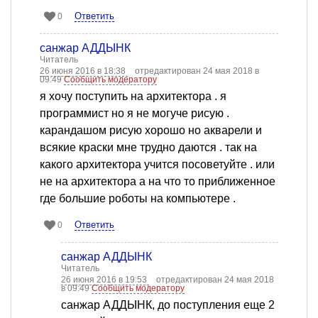
Ответить
0
санжар АДДЫНК
Читатель
26 июня 2016 в 18:38
отредактирован 24 мая 2018 в
09:49
Сообщить модератору
я хочу поступить на архитектора . я
программист но я не могуче рисую .
карандашом рисую хорошо но акварели и
всякие краски мне трудно даются . так на
какого архитектора учится посоветуйте . или
не на архитектора а на что то приближенное
где большие роботы на компьютере .
Ответить
0
санжар АДДЫНК
Читатель
26 июня 2016 в 19:53
отредактирован 24 мая 2018
в 09:49
Сообщить модератору
санжар АДДЫНК, до поступления еще 2