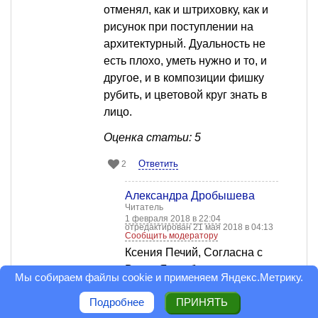
отменял, как и штриховку, как и
рисунок при поступлении на
архитектурный. Дуальность не
есть плохо, уметь нужно и то, и
другое, и в композиции фишку
рубить, и цветовой круг знать в
лицо.
Оценка статьи: 5
Ответить
2
Александра Дробышева
Читатель
1 февраля 2018 в 22:04
отредактирован 21 мая 2018 в 04:13
Сообщить модератору
Ксения Печий, Согласна с
Вами. Я вообще не
Мы собираем файлы cookie и применяем
Яндекс.Метрику
.
представляю как архитектор
Подробнее
ПРИНЯТЬ
не умеет рисовать? для