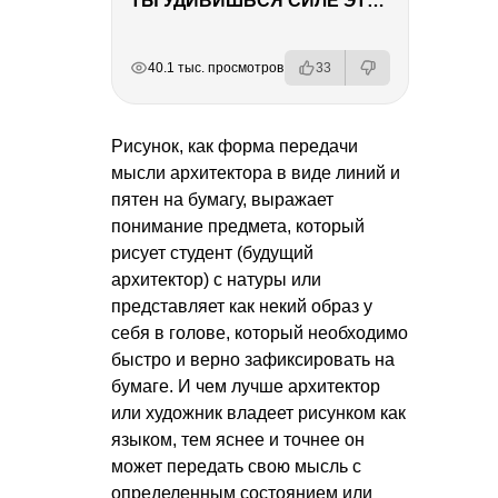
ТЫ УДИВИШЬСЯ СИЛЕ ЭТО ЧЕЛОВЕКА! Блог о нашей поездке в Вышний Волочек
РЕКЛАМА
РЕКЛАМА
РЕКЛАМА
РЕКЛАМА
40.1 тыс. просмотров
33
Рисунок, как форма передачи
мысли архитектора в виде линий и
пятен на бумагу, выражает
понимание предмета, который
рисует студент (будущий
архитектор) с натуры или
представляет как некий образ у
себя в голове, который необходимо
быстро и верно зафиксировать на
бумаге. И чем лучше архитектор
или художник владеет рисунком как
языком, тем яснее и точнее он
может передать свою мысль с
определенным состоянием или