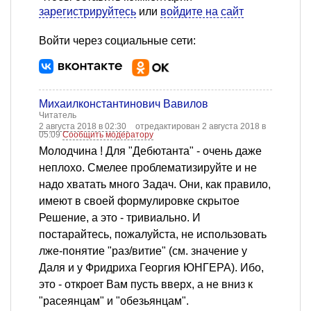
зарегистрируйтесь
или
войдите на сайт
Войти через социальные сети:
Михаилконстантинович Вавилов
Читатель
2 августа 2018 в 02:30
отредактирован 2 августа 2018 в
05:09
Сообщить модератору
Молодчина ! Для "Дебютанта" - очень даже
неплохо. Смелее проблематизируйте и не
надо хватать много Задач. Они, как правило,
имеют в своей формулировке скрытое
Решение, а это - тривиально. И
постарайтесь, пожалуйста, не использовать
лже-понятие "раз/витие" (см. значение у
Даля и у Фридриха Георгия ЮНГЕРА). Ибо,
это - откроет Вам пусть вверх, а не вниз к
"расеянцам" и "обезьянцам".