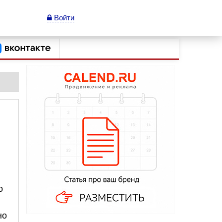
Войти
о
но