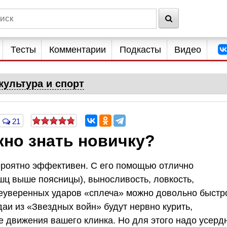
Тесты
Комментарии
Подкасты
Видео
культура и спорт
21
жно знать новичку?
ероятно эффективен. С его помощью отлично
шц выше поясницы), выносливость, ловкость,
неуверенных ударов «сплеча» можно довольно быстр
даи из «Звездных войн» будут нервно курить,
е движения вашего клинка. Но для этого надо усерд