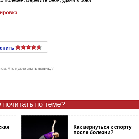
 полезен. Берегите себя, удачи в бою!
ировка
енить
чом. Что нужно знать новичку?
 почитать по теме?
ская
Как вернуться к спорту
после болезни?