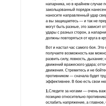
напарника, но в крайнем случае 
закольцованный порядок нанесен
наносите направленный удар сверх
а вы защищаетесь — и так не пре
могут быть разные, это зависит 
удары с разных сторон, а напарни
должны повторяться от круга в кру
Вот и настал час самого боя. Эт
получаете возможность как можн
развить силу, ловкость, дыхание
движений вражеского удара; отто
движения. Стремитесь и не бойте
противником — сначала будет труд
эффективнее. В бою есть свои н
1.
Следите за ногами — очень важн
позицию относительно противника
ослабить напряжение, а главное,