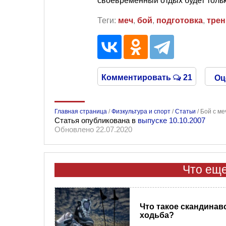
своевременный отдых будет только
Теги:
меч
,
бой
,
подготовка
,
трен
Комментировать
21
Оц
Главная страница
/
Физкультура и спорт
/
Статьи
/
Бой с ме
Статья опубликована в
выпуске 10.10.2007
Обновлено 22.07.2020
Что еще
Что такое скандинав
ходьба?