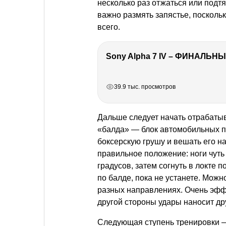
несколько раз отжаться или подт
важно размять запястье, поскольк
всего.
Sony Alpha 7 IV – ФИНАЛЬНЫ
РЕКЛАМА
РЕКЛАМА
РЕКЛАМА
РЕКЛАМА
39.9 тыс. просмотров
Дальше следует начать отрабатыв
«балда» — блок автомобильных п
боксерскую грушу и вешать его на
правильное положение: ноги чуть 
градусов, затем согнуть в локте 
по балде, пока не устанете. Можн
разных направлениях. Очень эффе
другой стороны удары наносит др
Следующая ступень тренировки — 