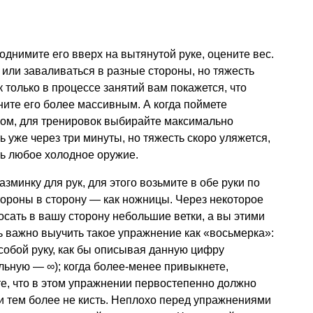
поднимите его вверх на вытянутой руке, оцените вес.
или заваливаться в разные стороны, но тяжесть
 только в процессе занятий вам покажется, что
ните его более массивным. А когда поймете
ом, для тренировок выбирайте максимально
ь уже через три минуты, но тяжесть скоро уляжется,
ть любое холодное оружие.
зминку для рук, для этого возьмите в обе руки по
тороны в сторону — как ножницы. Через некоторое
сать в вашу сторону небольшие ветки, а вы этими
 важно выучить такое упражнение как «восьмерка»:
 собой руку, как бы описывая данную цифру
льную — ∞); когда более-менее привыкнете,
те, что в этом упражнении первостепенно должно
 и тем более не кисть. Неплохо перед упражнениями