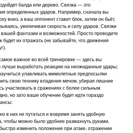
подойдет балда или дерево. Связка — это
ия определенных ударов. Например, сначала вы
у вниз, а ваш оппонент ставит блок, затем он бьёт,
рываясь, увеличивая скорость и силу ударов. Связки
от вашей фантазии и возможностей. Просто проводите
к будет их отражать (не забывайте, что движения
г).
о самое важное во всей тренировке — здесь вы
о лучше выработать реакцию на неожиданные удары;
; научиться улавливать мимолетные предпосылки
чить свою технику владения мечом, убирая лишние
сь участвовать в сражениях с более сильным
но, но зато ваше обучение будет идти гораздо
юансы:
о в них не путаться и вовремя занять удобную
, чтобы можно было удобнее размахнуть руками,
 быстро изменить положение при атаке, отражении