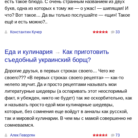
есть такое блюдо. С очень странным названием из двух
букв, одна из которых к тому же — о ужас! — шипящая! И
что? Вот такое… Да вы только послушайте — «щи»! Такое
ещё и есть можно?..
Константин Кучер
33
Еда и кулинария
→
Как приготовить
съедобный украинский борщ?
Дорогие друзья, в первых строках своего… Чего же
своего??? «В первых строках своего рецепта» — как-то
нелепо звучит. Да и просто рецептами называть мои
литературные шедевры (а оспаривать этот неоспоримый
факт, я убежден, никто не будет) так же оскорбительно, как
и называть просто едой мои кулинарные шедевры,
которые, без сомнения еще войдут в анналы как русской,
так и мировой кулинарии. В чем мы с мамой совершенно не
сомневаемся.
Алек Геворгян
73