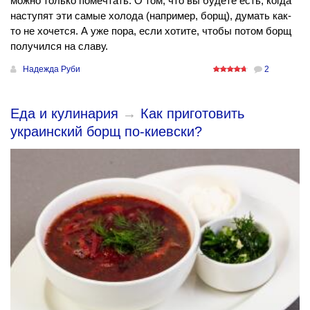
можно только помечтать. О том, что вы будете есть, когда
наступят эти самые холода (например, борщ), думать как-
то не хочется. А уже пора, если хотите, чтобы потом борщ
получился на славу.
Надежда Руби
2
Еда и кулинария
→
Как приготовить
украинский борщ по-киевски?