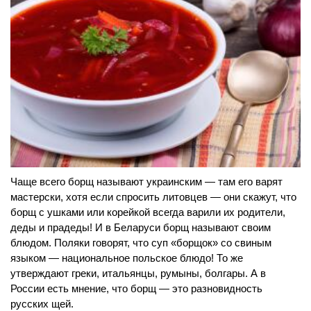
Чаще всего борщ называют украинским — там его варят
мастерски, хотя если спросить литовцев — они скажут, что
борщ с ушками или корейкой всегда варили их родители,
деды и прадеды! И в Беларуси борщ называют своим
блюдом. Поляки говорят, что суп «борщок» со свиным
языком — национальное польское блюдо! То же
утверждают греки, итальянцы, румыны, болгары. А в
России есть мнение, что борщ — это разновидность
русских щей.