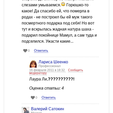
слезами умываемся.
Горюшко-то
какое! Да спасибо ей, что померла в
родах - не построил бы ей муж такого
посмертного подарка под себя! Но вот
тут и вскрылась жадная натура шаха -
подарил покойнице Мамул, а сам туда и
подселился. Ужасти какие...
Ответить
0
Лариса Шеенко
Профессионал
16 февраля 2011 в 18:32
Сообщить
модератору
Лаура Ли,
??????????!
Оценка статьи: 4
Ответить
0
Валерий Сатокин