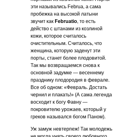
эти назывались Februa, а сама
пробежка на высокой латыни
звучит как
Februatio
, то есть
действо с штанами из козлиной
кожи, которое считалось
очистительным. Считалось, что
женщина, которую заденут эти
порты, станет более плодовитой.
Так мы возвращаемся снова к
основной задумке — весеннему
празднику плодородия в феврале.
Все об одном: «Февраль. Достать
чернил и плакать!» (А сама легенда
восходит к богу Фавну —
покровителю урожаев, который у
греков назывался богом Паном).
Уж замуж невтерпеж! Так молодежь
не могла унять своего любовного