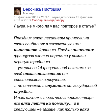
Вероника Нистоцкая
Мастер
13 февраля 2011 в 21:37
отредактирован 13 февраля
2011 в 21:39
Сообщить модератору
Лаура, не много ли у вас повторов в статье?
Праздник этот легионеры принесли на
своих сандалиях в захваченную ими
нынешнюю
Францию. Предки
нынешних
французов охотно переняли у римлян
игривую традицию…
…умершего 14 февраля под пытками за
свой
отказ отказаться
от
христианского вероучения.
…не отвлекать
служивых
от государевой
службы
…
Итак, начнем с того, что второго января
все
елки летят на помойку
…
и в
следующем же абзаце:
Как только
елки