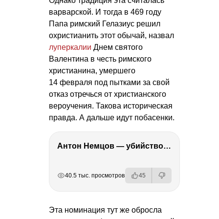
Однако традиция эта считалась
варварской. И тогда в 469 году
Папа римский Гелазиус решил
охристианить этот обычай, назвал
луперкалии
Днем святого
Валентина в честь римского
христианина, умершего
14 февраля под пытками за свой
отказ отречься от христианского
вероучения. Такова историческая
правда. А дальше идут побасенки.
Антон Немцов — убийство Бориса Немцова, переезд в Дубай, семья и политика
РЕКЛАМА
РЕКЛАМА
РЕКЛАМА
40.5 тыс. просмотров
45
Эта номинация тут же обросла