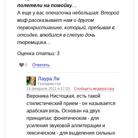
полетели на помойку
…
А еще у вас опечаточка небольшая:
Второй
миф рассказывает нам о другом
первохристианине, который, пребывая
с
отсидке, влюбился в слепую дочь
тюремщика…
Оценка статьи: 3
Ответить
0
Лаура Ли
Грандмастер
16 февраля 2011 в 17:03
Сообщить модератору
Вероника Нистоцкая, есть такой
стилистический прием - он называется
арабская вязь. Основан на двух
принципах: фонетическом - для
усиления звуковой аллитерации и
лексическом - для выделения сильных