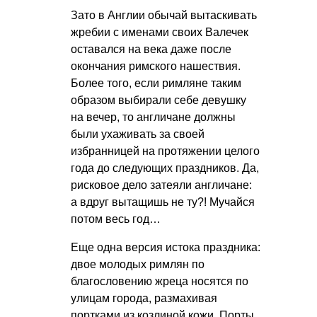
Зато в Англии обычай вытаскивать
жребии с именами своих Валечек
оставался на века даже после
окончания римского нашествия.
Более того, если римляне таким
образом выбирали себе девушку
на вечер, то англичане должны
были ухаживать за своей
избранницей на протяжении целого
года до следующих праздников. Да,
рисковое дело затеяли англичане:
а вдруг вытащишь не ту?! Мучайся
потом весь год…
Еще одна версия истока праздника:
двое молодых римлян по
благословению жреца носятся по
улицам города, размахивая
портками из козлиной кожи. Порты