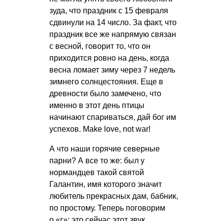
зуда, что праздник с 15 февраля
сдвинули на 14 число. За факт, что
праздник все же напрямую связан
с весной, говорит то, что он
приходится ровно на день, когда
весна ломает зиму через 7 недель
зимнего солнцестояния. Еще в
древности было замечено, что
именно в этот день птицы
начинают спариваться, дай бог им
успехов. Make love, not war!
А что наши горячие северные
парни? А все то же: был у
нормандцев такой святой
Галантин, имя которого значит
любитель прекрасных дам, бабник,
по простому. Теперь поговорим
о «г»: это сейчас этот звук