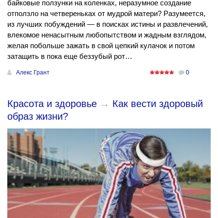
байковые ползунки на коленках, неразумное создание
отползло на четвереньках от мудрой матери? Разумеется,
из лучших побуждений — в поисках истины и развлечений,
влекомое ненасытным любопытством и жадным взглядом,
желая побольше зажать в свой цепкий кулачок и потом
затащить в пока еще беззубый рот…
Алекс Грант
0
Красота и здоровье
→
Как вести здоровый
образ жизни?