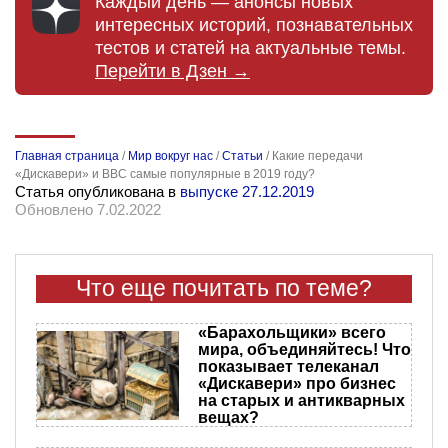
Каждый день — анонсы новых
интересных историй, познавательных
тестов и статей на актуальные темы.
Перейти в Дзен →
Главная страница
/
Мир вокруг нас
/
Статьи
/
Какие передачи
«Дискавери» и BBC самые популярные в 2019 году?
Статья опубликована в
выпуске 27.12.2019
Обновлено 7.02.2022
Что еще почитать по теме?
«Барахольщики» всего
мира, объединяйтесь! Что
показывает телеканал
«Дискавери» про бизнес
на старых и антикварных
вещах?