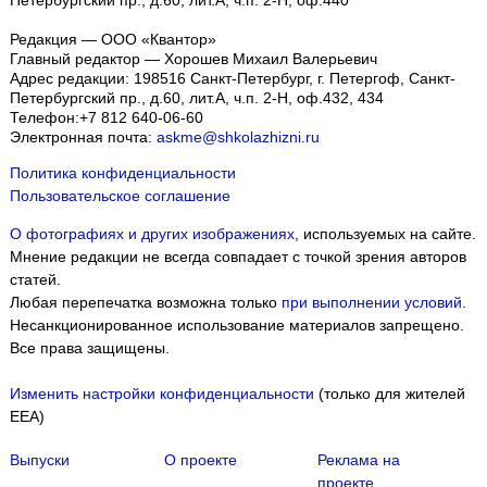
Петербургский пр., д.60, лит.А, ч.п. 2-Н, оф.440
Редакция — ООО «Квантор»
Главный редактор — Хорошев Михаил Валерьевич
Адрес редакции:
198516
Санкт-Петербург, г. Петергоф
,
Санкт-
Петербургский пр., д.60, лит.А, ч.п. 2-Н, оф.432, 434
Телефон:
+7 812 640-06-60
Электронная почта:
askme@shkolazhizni.ru
Политика конфиденциальности
Пользовательское соглашение
О фотографиях и других изображениях
, используемых на сайте.
Мнение редакции не всегда совпадает с точкой зрения авторов
статей.
Любая перепечатка возможна только
при выполнении условий
.
Несанкционированное использование материалов запрещено.
Все права защищены.
Изменить настройки конфиденциальности
(только для жителей
EEA)
Мы собираем файлы cookie и применяем
Яндекс.Метрику
.
Выпуски
О проекте
Реклама на
Подробнее
ПРИНЯТЬ
проекте