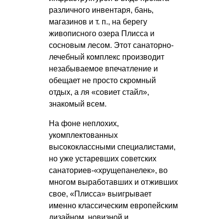
различного инвентаря, бань,
магазинов
и т. п.
, на берегу
живописного озера Плисса и
сосновым лесом. Этот санаторно-
лечебный комплекс производит
незабываемое впечатление и
обещает не просто скромный
отдых, а ля «совиет стайл»,
знакомый всем.
На фоне неплохих,
укомплектованных
высококлассными специалистами,
но уже устаревших советских
санаториев-«хрущепанелек», во
многом выработавших и отживших
свое, «Плисса» выигрывает
именно классическим европейским
дизайном, новизной и