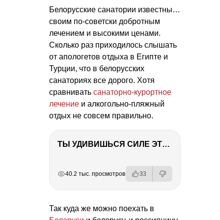
Белорусские санатории известны…
своим по-советски добротным
лечением и высокими ценами.
Сколько раз приходилось слышать
от апологетов отдыха в Египте и
Турции, что в белорусских
санаториях все дорого. Хотя
сравнивать
санаторно-курортное
лечение
и алкогольно-пляжный
отдых не совсем правильно.
ТЫ УДИВИШЬСЯ СИЛЕ ЭТО ЧЕЛОВЕКА! Блог о нашей поездке в Вышний Волочек
РЕКЛАМА
РЕКЛАМА
РЕКЛАМА
РЕКЛАМА
40.2 тыс. просмотров
33
Так куда же можно поехать в