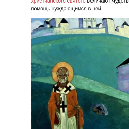
христианского святого
величают Чудотв
помощь нуждающимся в ней.