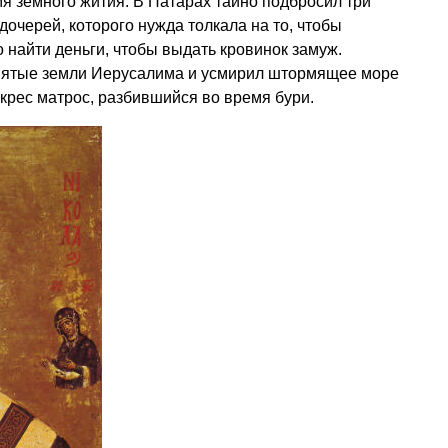
я земного жития. В Патарах тайно подбросил три
дочерей, которого нужда толкала на то, чтобы
 найти деньги, чтобы выдать кровинок замуж.
вятые земли Иерусалима и усмирил штормящее море
крес матрос, разбившийся во время бури.