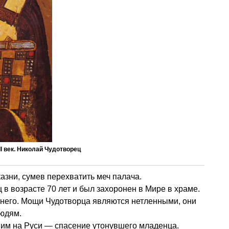
I век. Николай Чудотворец
азни, сумев перехватить меч палача.
 в возрасте 70 лет и был захоронен в Мире в храме.
тнего. Мощи Чудотворца являются нетленными, они
людям.
 им на Руси — спасение утонувшего младенца.