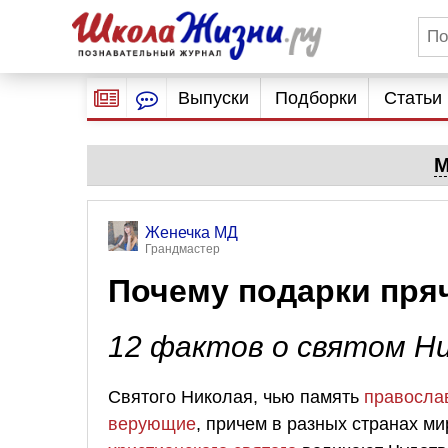
Выпуски
Подборки
Статьи
М
Женечка МД
Грандмастер
Почему подарки пряч
12 фактов о святом Н
Святого Николая, чью память
правосла
верующие
, причем в разных странах м