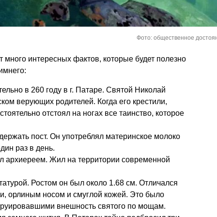
Фото: общественное достоя
 много интересных фактов, которые будет полезно
имнего:
льно в 260 году в г. Патаре. Святой Николай
ом верующих родителей. Когда его крестили,
оятельно отстоял на ногах все таинство, которое
держать пост. Он употреблял материнское молоко
дин раз в день.
ал архиереем. Жил на территории современной
татурой. Ростом он был около 1.68 см. Отличался
и, орлиным носом и смуглой кожей. Это было
труировавшими внешность святого по мощам.