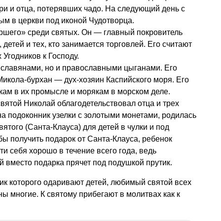
и и отца, потерявших чадо. На следующий день с
м в церкви под иконой Чудотворца.
аршего» среди святых. Он — главный покровитель
детей и тех, кто занимается торговлей. Его считают
Угодников к Господу.
 славянами, но и православными цыганами. Его
Микола-бурхан — дух-хозяин Каспийского моря. Его
ам в их промысле и морякам в морском деле.
 святой Николай облагодетельствовал отца и трех
на подоконник узелки с золотыми монетами, родилась
вятого (Санта-Клауса) для детей в чулки и под
бы получить подарок от Санта-Клауса, ребенок
и себя хорошо в течение всего года, ведь
вместо подарка прячет под подушкой прутик.
ик которого одаривают детей, любимый святой всех
ы многие. К святому прибегают в молитвах как к