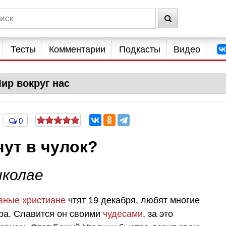
Тесты
Комментарии
Подкасты
Видео
ир вокруг нас
0
ут в чулок?
иколае
вные христиане
чтят 19 декабря, любят многие
ира. Славится он своими
чудесами
, за это