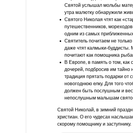
Святой услышал мольбы матер
утра малютку обнаружили живы
Святого Николая чтят как «ст
путешественников, мореходов, 
одним из самых приближенных 
Святитель почитаем не только
даже чтят калмыки-буддисты. 
почитают как помощника рыбак
В Европе, в память о том, как
дочерей, подбросив им тайно 
традиция прятать подарки от с
новогоднюю елку. Для того что
должен быть послушным и вест
непослушным малышам святой 
Святой Николай, в зимний праздн
христиан. О его чудесах наслышан
скорому помощнику и заступнику.