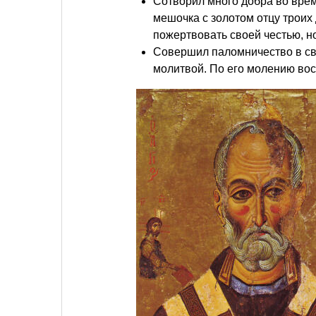
Сотворил много добра во врем
мешочка с золотом отцу троих 
пожертвовать своей честью, но
Совершил паломничество в с
молитвой. По его молению вос