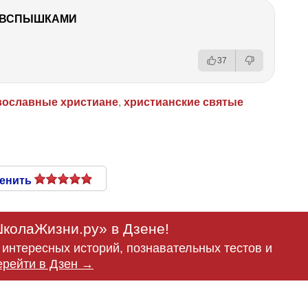
О ВСПЫШКАМИ
37
вославные христиане
,
христианские святые
енить
колаЖизни.ру» в Дзене!
интересных историй, познавательных тестов и
ерейти в Дзен →