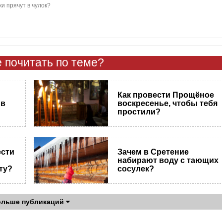
и прячут в чулок?
 почитать по теме?
Как провести Прощёное
 в
воскресенье, чтобы тебя
простили?
ести
Зачем в Сретение
набирают воду с тающих
ту?
сосулек?
ольше публикаций