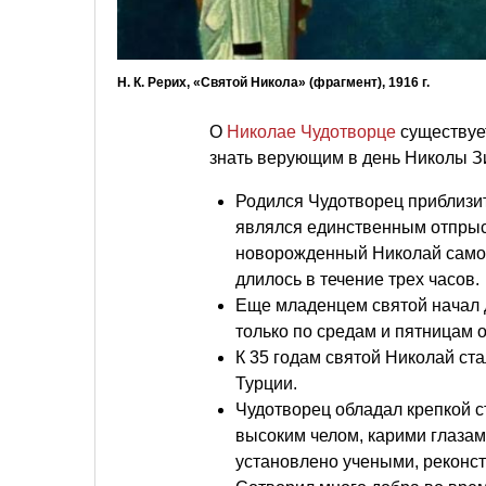
Н. К. Рерих, «Святой Никола» (фрагмент), 1916 г.
О
Николае Чудотворце
существует
знать верующим в день Николы З
Родился Чудотворец приблизите
являлся единственным отпрыск
новорожденный Николай самост
длилось в течение трех часов.
Еще младенцем святой начал 
только по средам и пятницам о
К 35 годам святой Николай ст
Турции.
Чудотворец обладал крепкой с
высоким челом, карими глазам
установлено учеными, реконс