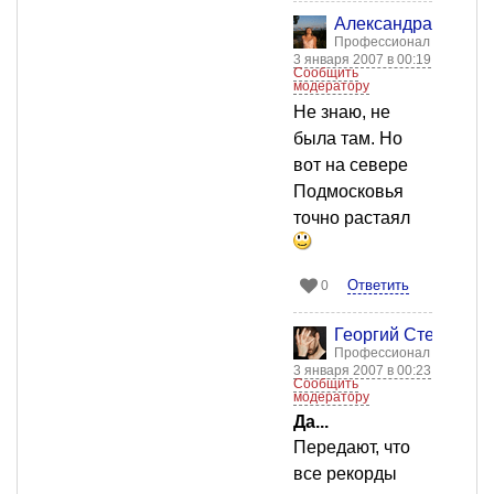
Александра Бычко
Профессионал
3 января 2007 в 00:19
Сообщить
модератору
Не знаю, не
была там. Но
вот на севере
Подмосковья
точно растаял
Ответить
0
Георгий Стенкин
Профессионал
3 января 2007 в 00:23
Сообщить
модератору
Да...
Передают, что
все рекорды