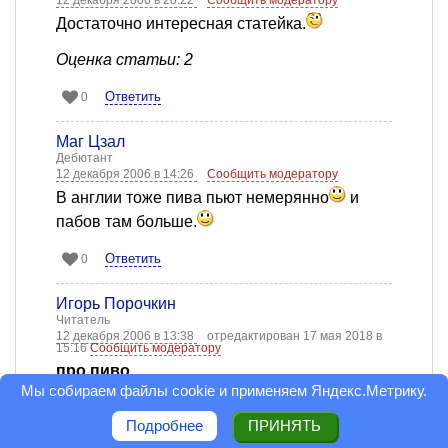
12 декабря 2006 в 20:22
Сообщить модератору
Достаточно интересная статейка.
Оценка статьи: 2
Ответить
0
Маг Цзал
Дебютант
12 декабря 2006 в 14:26
Сообщить модератору
В англии тоже пива пьют немерянно
и
пабов там больше.
Ответить
0
Игорь Порочкин
Читатель
12 декабря 2006 в 13:38
отредактирован 17 мая 2018 в
15:16
Сообщить модератору
про пиво
Мы собираем файлы cookie и применяем
Яндекс.Метрику
.
Я два раза был на Октоберфесте. Там
минимальная доза - 0,5 литра. А в
Подробнее
ПРИНЯТЬ
Хофбраухаусе вообще отказали выдать 0,5,