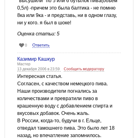
"высушили" по 5 или 6 бутылок пива(объем
0,5л) -причем это была балтика - не помню
8ка или 9ка - и представь, ни в одном глазу,
ни у кого. я был в шоке!
Оценка статьи: 5
Ответить
0
Казимир Кашкур
Мастер
13 декабря 2006 в 23:59
Сообщить модератору
Интересная статья.
Согласен, с качеством немецкого пива.
Наши производители погнались за
количествами и превратили пиво в
крашенную воду с добавлением спирта и
вкусовых добавок. Очень жаль.
В России, когда-то, будучи в г. Ельце,
отведал тамошнего пива. Это было лет 18
назад, но впечатление запомнилось.