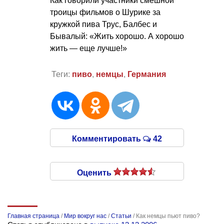
Как говорили участники смешной
троицы фильмов о Шурике за
кружкой пива Трус, Балбес и
Бывалый: «Жить хорошо. А хорошо
жить — еще лучше!»
Теги:
пиво
,
немцы
,
Германия
Комментировать
42
Оценить
Главная страница
/
Мир вокруг нас
/
Статьи
/
Как немцы пьют пиво?