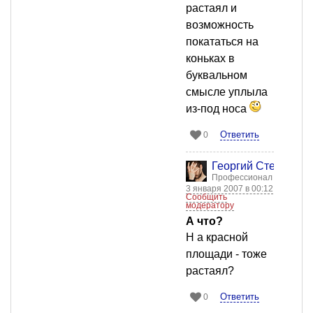
растаял и
возможность
покататься на
коньках в
буквальном
смысле уплыла
из-под носа
Ответить
0
Георгий Стенкин
Профессионал
3 января 2007 в 00:12
Сообщить
модератору
А что?
Н а красной
площади - тоже
растаял?
Ответить
0