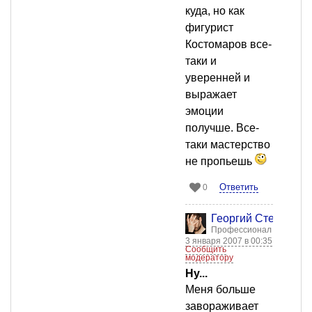
куда, но как
фигурист
Костомаров все-
таки и
уверенней и
выражает
эмоции
получше. Все-
таки мастерство
не пропьешь
Ответить
0
Георгий Стенкин
Профессионал
3 января 2007 в 00:35
Сообщить
модератору
Ну...
Меня больше
завораживает