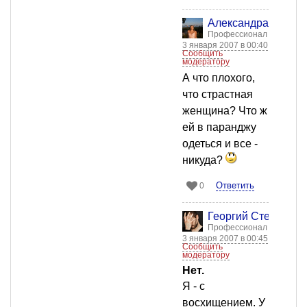
Александра Бычко
Профессионал
3 января 2007 в 00:40
Сообщить
модератору
А что плохого,
что страстная
женщина? Что ж
ей в паранджу
одеться и все -
никуда?
Ответить
0
Георгий Стенкин
Профессионал
3 января 2007 в 00:45
Сообщить
модератору
Нет.
Я - с
восхищением. У