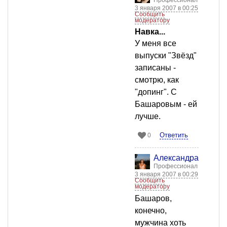
Профессионал
3 января 2007 в 00:25
Сообщить
модератору
Навка...
У меня все
выпуски "Звёзд"
записаны -
смотрю, как
"допинг". С
Башаровым - ей
лучше.
Ответить
0
Александра Бычко
Профессионал
3 января 2007 в 00:29
Сообщить
модератору
Башаров,
конечно,
мужчина хоть