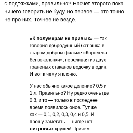
с подтяжками, правильно? Насчет второго пока
ничего говорить не буду, но первое — это точно
не про них. Точнее не везде.
«К полумерам не привык»
— так
говорил добродушный батюшка в
старом добром фильме «Королева
бензоколонки», переливая из двух
граненых стаканов водочку в один.
И вот к чему я клоню.
У нас обычно какое деление? 0,5 и
1 л. Правильно? Ну редко очень где
0,3, и то — только в последнее
время появилось оное. Тут же
как — 0,1, 0,2, 0,3, 0,4 и 0,5. И
прошу заметить — нигде нет
литровых
кружек! Причем