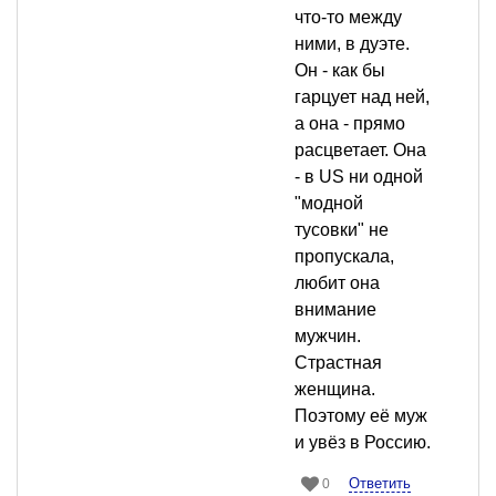
что-то между
ними, в дуэте.
Он - как бы
гарцует над ней,
а она - прямо
расцветает. Она
- в US ни одной
"модной
тусовки" не
пропускала,
любит она
внимание
мужчин.
Страстная
женщина.
Поэтому её муж
и увёз в Россию.
Ответить
0