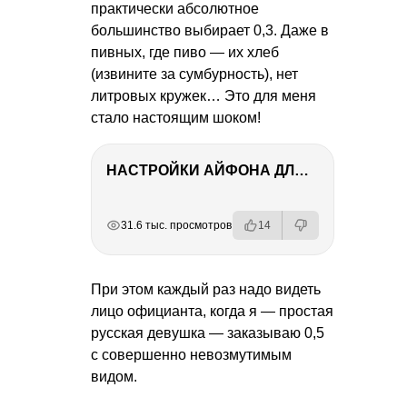
практически абсолютное
большинство выбирает 0,3. Даже в
пивных, где пиво — их хлеб
(извините за сумбурность), нет
литровых кружек… Это для меня
стало настоящим шоком!
НАСТРОЙКИ АЙФОНА ДЛЯ ФОТО И ВИДЕО
РЕКЛАМА
РЕКЛАМА
РЕКЛАМА
РЕКЛАМА
РЕКЛАМА
РЕКЛАМА
31.6 тыс. просмотров
14
При этом каждый раз надо видеть
лицо официанта, когда я — простая
русская девушка — заказываю 0,5
с совершенно невозмутимым
видом.