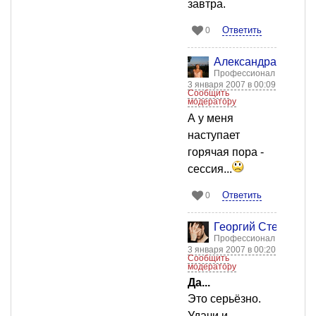
завтра.
Ответить
0
Александра Бычко
Профессионал
3 января 2007 в 00:09
Сообщить
модератору
А у меня
наступает
горячая пора -
сессия...
Ответить
0
Георгий Стенкин
Профессионал
3 января 2007 в 00:20
Сообщить
модератору
Да...
Это серьёзно.
Удачи и