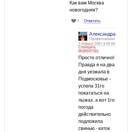
Как вам Москва
новогодняя?
Ответить
0
Александра Бычко
Профессионал
3 января 2007 в 00:06
Сообщить
модератору
Просто отлично!
Правда я на два
дня уезжала в
Подмосковье -
успела 31го
покататься на
лыжах. а вот 1го
погода
действительно
подложила
свинью - каток