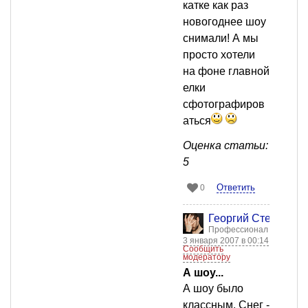
катке как раз
новогоднее шоу
снимали! А мы
просто хотели
на фоне главной
елки
сфотографиров
аться
Оценка статьи:
5
Ответить
0
Георгий Стенкин
Профессионал
3 января 2007 в 00:14
Сообщить
модератору
А шоу...
А шоу было
классным. Снег -