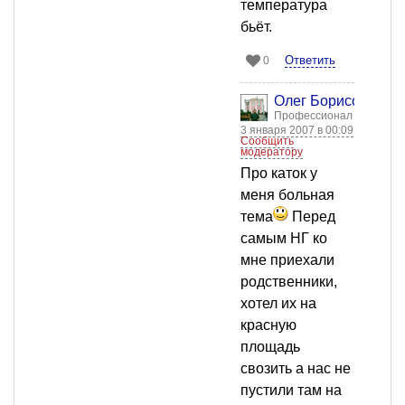
температура
бьёт.
Ответить
0
Олег Борисов
Профессионал
3 января 2007 в 00:09
Сообщить
модератору
Про каток у
меня больная
тема
Перед
самым НГ ко
мне приехали
родственники,
хотел их на
красную
площадь
свозить а нас не
пустили там на