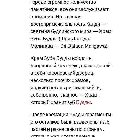
городе огромное количество
памятников, все они заслуживают
внимания. Но главная
достопримечательность Канди —
святыня буддийского мира — Храм
Зуба Будды (Шри-Далада-
Малигава — Sri Dalada Maligawa).
Храм Зуба Будды входит в
дворцовый комплекс, включающий
в себя королевский дворец,
несколько прочих храмов,
индуистских и христианский, и,
собственно, главное — Храм,
который хранит зуб
Будды
.
После кремации Будды фрагменты
его останков были разделены на 8
частей и разнесены по странам,
которые уже к тому времени