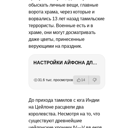
обыскать личные вещи, главные
ворота храма, через которые и
ворвались 13 лет назад тамильские
террористы. Военные есть и в
храме, они могут досматривать
даже цветы, принесенные
верующими на праздник.
НАСТРОЙКИ АЙФОНА ДЛЯ ФОТО И ВИДЕО
РЕКЛАМА
РЕКЛАМА
РЕКЛАМА
РЕКЛАМА
31.6 тыс. просмотров
14
До прихода тамилов с юга Индии
на Цейлоне расцвели два
королевства. Несмотря на то, что
существуют древнейшие
цейлонские хроники
IV—V вв.
еков