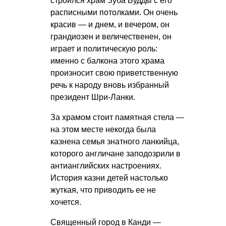
строился храм Зуба Будды с его
расписными потолками. Он очень
красив — и днем, и вечером, он
грандиозен и величественен, он
играет и политическую роль:
именно с балкона этого храма
произносит свою приветственную
речь к народу вновь избранный
президент Шри-Ланки.
За храмом стоит памятная стела —
на этом месте некогда была
казнена семья знатного ланкийца,
которого англичане заподозрили в
антианглийских настроениях.
История казни детей настолько
жуткая, что приводить ее не
хочется.
Священный город в Канди —