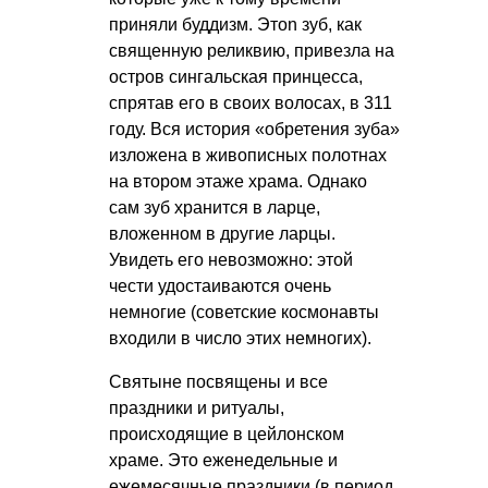
приняли буддизм. Этоn зуб, как
священную реликвию, привезла на
остров сингальская принцесса,
спрятав его в своих волосах, в 311
году. Вся история «обретения зуба»
изложена в живописных полотнах
на втором этаже храма. Однако
сам зуб хранится в ларце,
вложенном в другие ларцы.
Увидеть его невозможно: этой
чести удостаиваются очень
немногие (советские космонавты
входили в число этих немногих).
Святыне посвящены и все
праздники и ритуалы,
происходящие в цейлонском
храме. Это еженедельные и
ежемесячные праздники (в период