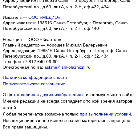
Адрес учредителя: 198516 Санкт-Петербург, г. Петергоф, Санкт-
Петербургский пр., д.60, лит.А, ч.п. 2-Н, оф.432, 434
Издатель —
ООО «МЕДИО»
Адрес издателя: 198516 Санкт-Петербург, г. Петергоф, Санкт-
Петербургский пр., д.60, лит.А, ч.п. 2-Н, оф.440
Редакция — ООО «Квантор»
Главный редактор — Хорошев Михаил Валерьевич
Адрес редакции:
198516
Санкт-Петербург, г. Петергоф
,
Санкт-
Петербургский пр., д.60, лит.А, ч.п. 2-Н, оф.432, 434
Телефон:
+7 812 640-06-60
Электронная почта:
askme@shkolazhizni.ru
Политика конфиденциальности
Пользовательское соглашение
О фотографиях и других изображениях
, используемых на сайте.
Мнение редакции не всегда совпадает с точкой зрения авторов
статей.
Любая перепечатка возможна только
при выполнении условий
.
Несанкционированное использование материалов запрещено.
Все права защищены.