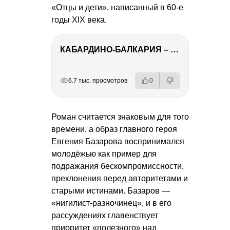
«Отцы и дети», написанный в 60-е
годы XIX века.
КАБАРДИНО-БАЛКАРИЯ – ПУТЕШЕСТВИЕ НА КАВКАЗ часть 3
РЕКЛАМА
РЕКЛАМА
РЕКЛАМА
РЕКЛАМА
6.7 тыс. просмотров
0
Роман считается знаковым для того
времени, а образ главного героя
Евгения Базарова воспринимался
молодёжью как пример для
подражания бескомпромиссности,
преклонения перед авторитетами и
старыми истинами. Базаров —
«нигилист-разночинец», и в его
рассуждениях главенствует
приоритет «полезного» над