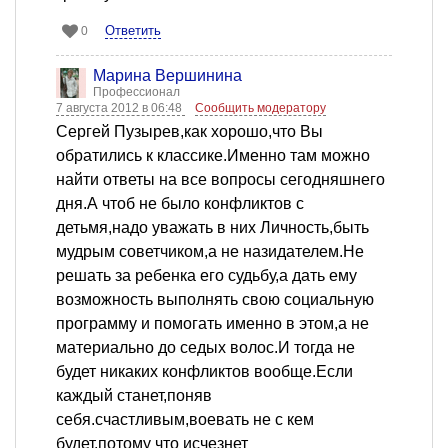
Ответить
0
Марина Вершинина
Профессионал
7 августа 2012 в 06:48
Сообщить модератору
Сергей Пузырев,как хорошо,что Вы
обратились к классике.Именно там можно
найти ответы на все вопросы сегодняшнего
дня.А чтоб не было конфликтов с
детьмя,надо уважать в них Личность,быть
мудрым советчиком,а не назидателем.Не
решать за ребенка его судьбу,а дать ему
возможность выполнять свою социальную
программу и помогать именно в этом,а не
материально до седых волос.И тогда не
будет никаких конфликтов вообще.Если
каждый станет,поняв
себя.счастливым,воевать не с кем
будет,потому что исчезнет