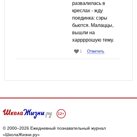
развалилась в
креслах - жду
поединка: сэры
бьются. Малаццы,
вышли на
харрррошую тему.
Ответить
1
12+
© 2000–2026 Ежедневный познавательный журнал
«ШколаЖизни.ру»