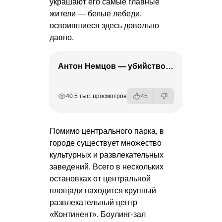
украшают его самые главные
жители — белые лебеди,
освоившиеся здесь довольно
давно.
Антон Немцов — убийство Бориса Немцова, переезд в Дубай, семья и политика
РЕКЛАМА
РЕКЛАМА
РЕКЛАМА
РЕКЛАМА
40.5 тыс. просмотров
45
Помимо центрального парка, в
городе существует множество
культурных и развлекательных
заведений. Всего в нескольких
остановках от центральной
площади находится крупный
развлекательный центр
«Континент». Боулинг-зал