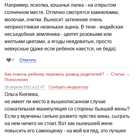
Например, ясколка, кошачья лапка - на открытом
солнечном месте. Отлично смотрятся камнеломки,
молочаи, очитки. Выносит затенение очень
неприхотливая низенькая ацена. В тени - индийская
несъедобная земляника - цветет розовыми или
желтыми цветами, а ягоды неядовитые, просто
невкусные (даже если ребенок наестся, не беда).
Ответить
0
Как помочь ребенку пережить развод родителей?
→
Статьи
→
Психология
28 апреля 2011 в 12:47
Сообщить модератору
Ольга Князева,
не имеет ли место в вышеописанном случае
сознательная манипуляция со стороны бывшей жены?
Если у мужчины сильно развито чувство вины, сыграть
на нем ничего не стоит. Вот как нынешней жене
повысить его самооценку - на мой взгляд, это лучшее