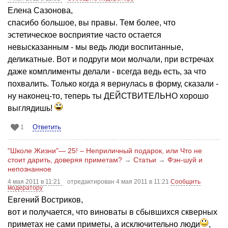
Елена Сазонова,
спасибо большое, вы правы. Тем более, что
эстетическое восприятие часто остается
невысказанным - мы ведь люди воспитанные,
деликатные. Вот и подруги мои молчали, при встречах
даже комплименты делали - всегда ведь есть, за что
похвалить. Только когда я вернулась в форму, сказали -
ну наконец-то, теперь ты ДЕЙСТВИТЕЛЬНО хорошо
выглядишь!
Ответить
1
"Школе Жизни"— 25! – Неприличный подарок, или Что не
стоит дарить, доверяя приметам?
→
Статьи
→
Фэн-шуй и
непознанное
4 мая 2011 в 11:21
отредактирован 4 мая 2011 в 11:21
Сообщить
модератору
Евгений Востриков,
вот и получается, что виноваты в сбывшихся скверных
приметах не сами приметы, а исключительно люди
,