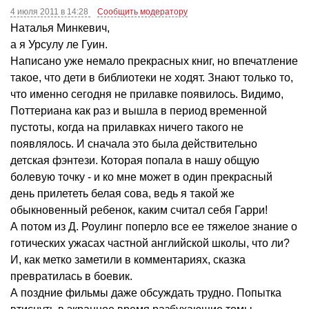
4 июля 2011 в 14:28
Сообщить модератору
Наталья Минкевич,
а я Урсулу ле Гуин.
Написано уже немало прекрасных книг, но впечатление
такое, что дети в библиотеки не ходят. Знают только то,
что именно сегодня не прилавке появилось. Видимо,
Поттериана как раз и вышла в период временной
пустоты, когда на прилавках ничего такого не
появлялось. И сначала это была действительно
детская фэнтези. Которая попала в нашу общую
болевую точку - и ко мне может в один прекрасный
день прилететь белая сова, ведь я такой же
обыкновенный ребенок, каким считал себя Гарри!
А потом из Д. Роулинг поперло все ее тяжелое знание о
готических ужасах частной английской школы, что ли?
И, как метко заметили в комментариях, сказка
превратилась в боевик.
А поздние фильмы даже обсуждать трудно. Попытка