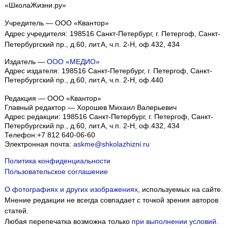
«ШколаЖизни.ру»
Учредитель — ООО «Квантор»
Адрес учредителя: 198516 Санкт-Петербург, г. Петергоф, Санкт-
Петербургский пр., д.60, лит.А, ч.п. 2-Н, оф.432, 434
Издатель —
ООО «МЕДИО»
Адрес издателя: 198516 Санкт-Петербург, г. Петергоф, Санкт-
Петербургский пр., д.60, лит.А, ч.п. 2-Н, оф.440
Редакция — ООО «Квантор»
Главный редактор — Хорошев Михаил Валерьевич
Адрес редакции:
198516
Санкт-Петербург, г. Петергоф
,
Санкт-
Петербургский пр., д.60, лит.А, ч.п. 2-Н, оф.432, 434
Телефон:
+7 812 640-06-60
Электронная почта:
askme@shkolazhizni.ru
Политика конфиденциальности
Пользовательское соглашение
О фотографиях и других изображениях
, используемых на сайте.
Мнение редакции не всегда совпадает с точкой зрения авторов
статей.
Любая перепечатка возможна только
при выполнении условий
.