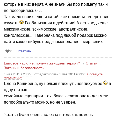
которые в них верят. А не знали бы про примету, так и
не поссорились бы.
Так мало своих, еще и китайские приметы теперь надо
изучать!
Глобализация в действии! А есть ведь еще
мексиканские, эскимосские, австралийские,
конголезские... Наверняка под любой подарок можно
найти какое-нибудь предзнаменование - мир велик.
Ответить
0
Бытовое насилие: почему женщины терпят?
→
Статьи
→
Законы и безопасность
1 мая 2011 в 23:25
отредактирован 1 мая 2011 в 23:26
Сообщить
модератору
Елена Каширина, ну нельзя впихнуть невпихуемое
в
одну статью.
семейные сценарии... ох, боюсь, сложновато для меня.
попробовать-то можно, но не уверен.
"статья будет очень полезна в том, как помочь