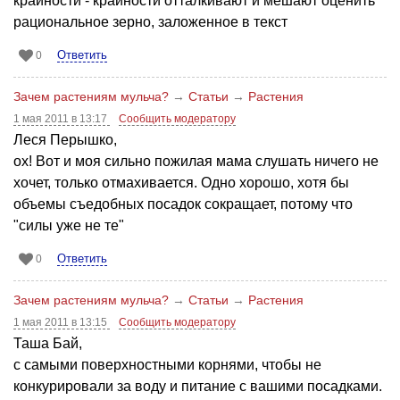
крайности - крайности отталкивают и мешают оценить
рациональное зерно, заложенное в текст
Ответить
0
Зачем растениям мульча?
→
Статьи
→
Растения
1 мая 2011 в 13:17
Сообщить модератору
Леся Перышко,
ох! Вот и моя сильно пожилая мама слушать ничего не
хочет, только отмахивается. Одно хорошо, хотя бы
объемы съедобных посадок сокращает, потому что
"силы уже не те"
Ответить
0
Зачем растениям мульча?
→
Статьи
→
Растения
1 мая 2011 в 13:15
Сообщить модератору
Таша Бай,
с самыми поверхностными корнями, чтобы не
конкурировали за воду и питание с вашими посадками.