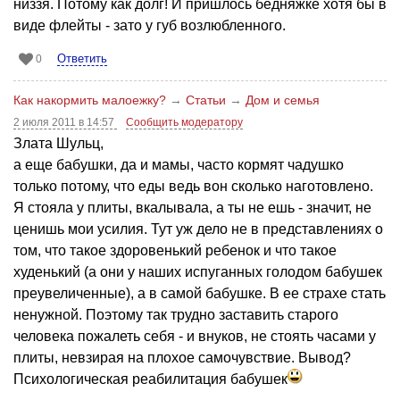
низзя. Потому как долг! И пришлось бедняжке хотя бы в
виде флейты - зато у губ возлюбленного.
Ответить
0
Как накормить малоежку?
→
Статьи
→
Дом и семья
2 июля 2011 в 14:57
Сообщить модератору
Злата Шульц,
а еще бабушки, да и мамы, часто кормят чадушко
только потому, что еды ведь вон сколько наготовлено.
Я стояла у плиты, вкалывала, а ты не ешь - значит, не
ценишь мои усилия. Тут уж дело не в представлениях о
том, что такое здоровенький ребенок и что такое
худенький (а они у наших испуганных голодом бабушек
преувеличенные), а в самой бабушке. В ее страхе стать
ненужной. Поэтому так трудно заставить старого
человека пожалеть себя - и внуков, не стоять часами у
плиты, невзирая на плохое самочувствие. Вывод?
Психологическая реабилитация бабушек