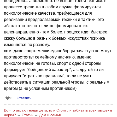
поведения... а возможно. не бывает голой техники. в
процессе тренинга в любом случае формируются
психологические качества, требующиеся для
реализации предполагаемой техники и тактики. это
абсолютно точно. если же формировать их
целенаправленно - тем более, процесс идет быстрее.
скажу больше: в разных боевых искусствах психика
изменяется по разному.
хотя даже сопртсменки-единоборцы зачастую не могут
противостоятьт семейному насилию. именно
психологически не готовы. спорт с одной стороны
формирует "бойцовский характер", а с другой то ли
приучает "играть по правилам", то ли не учит
действовать в ситуации реальной угрозы, с реальным
врагом (а не условным противником)
Ответить
0
Во что играют наши дети, или Стоит ли забивать всех мышек в
норки?
→
Статьи
→
Дом и семья