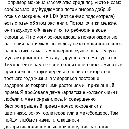
Например мокрица (звездчатка средняя). Я это и сама
сообразила, и у Курдюмова потом видела добрый
отзыв о мокрице, и в ШЖ (вот сейчас подсмотрела)
есть статья об этом растении. Потом, очитки мелкие,
они засухоустойчивые и их потребности в воде
скромны. Я не могу рекомендовать почвопокровные
растения на грядках, поскольку не использовала этого
на практике сама, там наверное лучше нерастущую
мульчу применить. В саду - другое дело. На курсах в
Тимирязевке нам не советовали ничего подсаживать в
приствольные круги деревьев первого, второго и
третьего года жизни, а у деревьев постарше
задернение покровными растениями - признанный
прием. Я пробовала даже карпатские колокольчики и
лобелии, мне понравилось. И совершенно
беспроигрышный прием - почвопокровники в
цветниках, вокруг солитеров или в миксбордере. Там
пойдут любые низкие, стелющиеся
декоративнолиственные или цветущие растения.