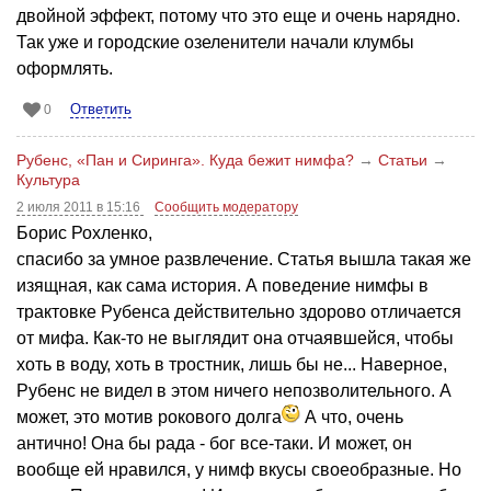
двойной эффект, потому что это еще и очень нарядно.
Так уже и городские озеленители начали клумбы
оформлять.
Ответить
0
Рубенс, «Пан и Сиринга». Куда бежит нимфа?
→
Статьи
→
Культура
2 июля 2011 в 15:16
Сообщить модератору
Борис Рохленко,
спасибо за умное развлечение. Статья вышла такая же
изящная, как сама история. А поведение нимфы в
трактовке Рубенса действительно здорово отличается
от мифа. Как-то не выглядит она отчаявшейся, чтобы
хоть в воду, хоть в тростник, лишь бы не... Наверное,
Рубенс не видел в этом ничего непозволительного. А
может, это мотив рокового долга
А что, очень
антично! Она бы рада - бог все-таки. И может, он
вообще ей нравился, у нимф вкусы своеобразные. Но