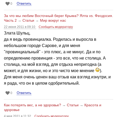
Ответить
0
За что мы любим Восточный берег Крыма? Ялта vs. Феодосия.
Часть 2
→
Статьи
→
Мир вокруг нас
22 июня 2011 в 09:10
Сообщить модератору
Злата Шульц,
да я ведь провинциалка. Родилась и выросла в
небольшом городе Сарове, и для меня
"провинциальный" - это плюс, а не минус. Да и по
определению провинция - это все, что не столица. А
столица, на мой взгляд, для отдыха непригодна (а
может, и для жизни, но и это чисто мое мнение
).
Для меня очень ценен ваш отзыв как взгляд изнутри, и
я рада, что он в целом одобрительный.
Ответить
0
Как потерять вес, а не здоровье?
→
Статьи
→
Красота и
здоровье
4 мая 2011 в 11:32
Сообщить модератору