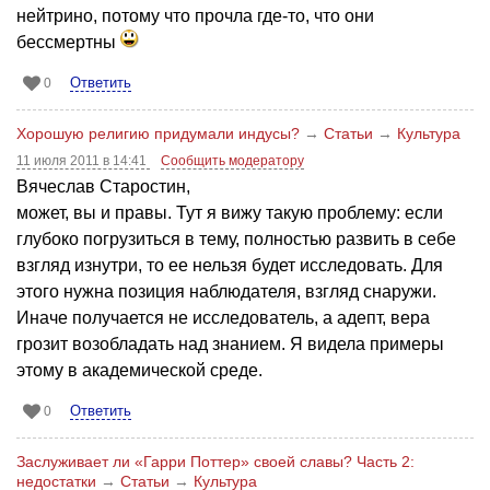
нейтрино, потому что прочла где-то, что они
бессмертны
Ответить
0
Хорошую религию придумали индусы?
→
Статьи
→
Культура
11 июля 2011 в 14:41
Сообщить модератору
Вячеслав Старостин,
может, вы и правы. Тут я вижу такую проблему: если
глубоко погрузиться в тему, полностью развить в себе
взгляд изнутри, то ее нельзя будет исследовать. Для
этого нужна позиция наблюдателя, взгляд снаружи.
Иначе получается не исследователь, а адепт, вера
грозит возобладать над знанием. Я видела примеры
этому в академической среде.
Ответить
0
Заслуживает ли «Гарри Поттер» своей славы? Часть 2:
недостатки
→
Статьи
→
Культура