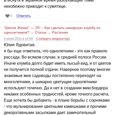
втиснуть в экранное время разбухающие томы
неизбежно приводит к сумятице.
Ответить
0
"Школе Жизни" — 25! – Как сделать шикарную клумбу из
однолетников?
→
Статьи
→
Растения
4 июля 2011 в 14:09
Сообщить модератору
Юлия Ядовитая,
я бы еще отметила, что однолетники - это как правило
рассада. Во всяком случае, в средней полосе России.
Иначе клумба долго будет иметь лысый вид, и от цветов
не получится полной отдачи. Наверное поэтому многие
знакомые мне садоводы постепенно переходят на
многолетники, а шикарно цветущие однолетники
используют точечно. Да и нет в создании миксбордера
никаких особенных трудностей, кроме точного расчета.
Еще хотела бы добавить - в плане борьбы с сорняками
- что мульчирование цветными камешками и прочими
декоративными засыпками дает замечательный