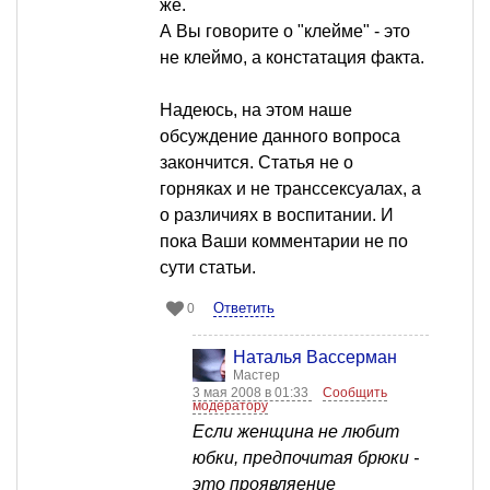
же.
А Вы говорите о "клейме" - это
не клеймо, а констатация факта.
Надеюсь, на этом наше
обсуждение данного вопроса
закончится. Статья не о
горняках и не транссексуалах, а
о различиях в воспитании. И
пока Ваши комментарии не по
сути статьи.
Ответить
0
Наталья Вассерман
Мастер
3 мая 2008 в 01:33
Сообщить
модератору
Если женщина не любит
юбки, предпочитая брюки -
это проявляение