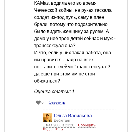
КАМаз, водила его во время
Чеченской войны, на руках таскала
солдат из-под пуль, саму в плен
брали, потому что подозрительно
было видеть женщину за рулем. А
дома у неё трое детей сейчас и муж -
транссексуал она?
И что, если у них такая работа, она
им нравится - надо на всех
поставить клеймо "транссексуал"?
да ещё при этом им не стоит
обижаться?
Оценка статьи: 1
Ответить
0
Ольга Васильева
Дебютант
1 мая 2008 в 23:26
Сообщить
модератору