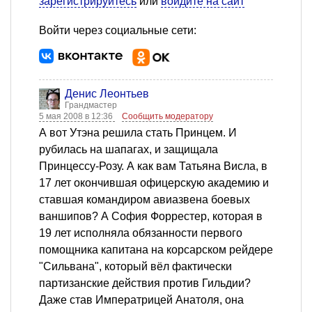
зарегистрируйтесь
или
войдите на сайт
Войти через социальные сети:
Денис Леонтьев
Грандмастер
5 мая 2008 в 12:36
Сообщить модератору
А вот Утэна решила стать Принцем. И
рубилась на шапагах, и защищала
Принцессу-Розу. А как вам Татьяна Висла, в
17 лет окончившая офицерскую академию и
ставшая командиром авиазвена боевых
ваншипов? А София Форрестер, которая в
19 лет исполняла обязанности первого
помощника капитана на корсарском рейдере
"Сильвана", который вёл фактически
партизанские действия против Гильдии?
Даже став Императрицей Анатоля, она