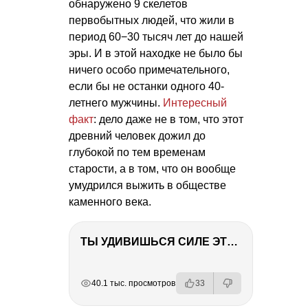
обнаружено 9 скелетов
первобытных людей, что жили в
период 60−30 тысяч лет до нашей
эры. И в этой находке не было бы
ничего особо примечательного,
если бы не останки одного 40-
летнего мужчины.
Интересный
факт
: дело даже не в том, что этот
древний человек дожил до
глубокой по тем временам
старости, а в том, что он вообще
умудрился выжить в обществе
каменного века.
ТЫ УДИВИШЬСЯ СИЛЕ ЭТО ЧЕЛОВЕКА! Блог о нашей поездке в Вышний Волочек
РЕКЛАМА
РЕКЛАМА
РЕКЛАМА
40.1 тыс. просмотров
33