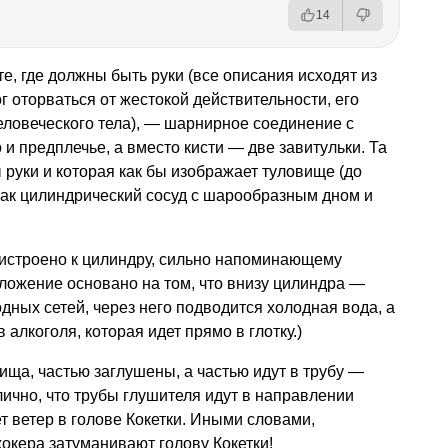
14
е, где должны быть руки (все описания исходят из
ог оторваться от жестокой действительности, его
еловеческого тела), — шарнирное соединение с
 предплечье, а вместо кисти — две завитульки. Та
ы руки и которая как бы изображает туловище (до
как цилиндрический сосуд с шарообразным дном и
ристроено к цилиндру, сильно напоминающему
ложение основано на том, что внизу цилиндра —
дных сетей, через него подводится холодная вода, а
 алкоголя, которая идет прямо в глотку.)
ища, частью заглушены, а частью идут в трубу —
ично, что трубы глушителя идут в направлении
т ветер в голове Кокетки. Иными словами,
кера затуманивают голову Кокетки!