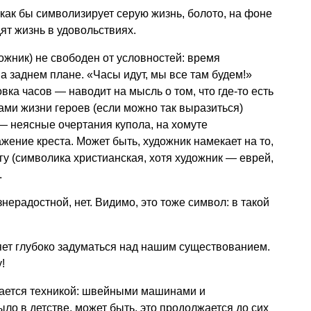
как бы символизирует серую жизнь, болото, на фоне
ят жизнь в удовольствиях.
дожник) не свободен от условностей: время
а заднем плане. «Часы идут, мы все там будем!»
ка часов — наводит на мысль о том, что где-то есть
ами жизни героев (если можно так выразиться)
— неясные очертания купола, на хомуте
жение креста. Может быть, художник намекает на то,
огу (символика христианская, хотя художник — еврей,
.
нерадостной, нет. Видимо, это тоже символ: в такой
яет глубоко задуматься над нашим существованием.
!
ается техникой: швейными машинами и
ло в детстве, может быть, это продолжается до сих