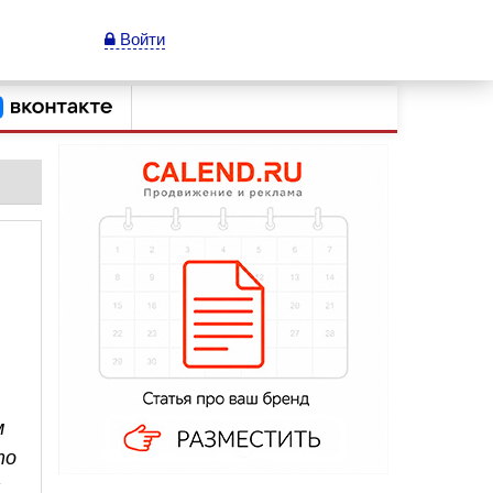
Войти
м
то
я