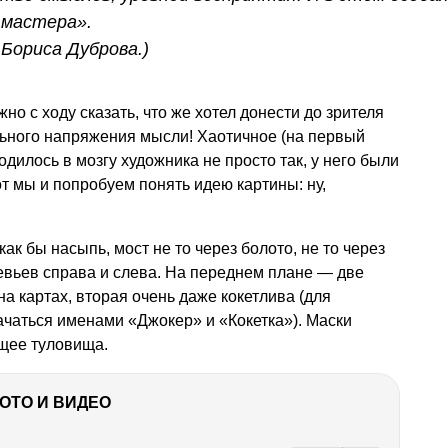
 мастера».
Бориса Дуброва.)
о с ходу сказать, что же хотел донести до зрителя
ильного напряжения мысли! Хаотичное (на первый
дилось в мозгу художника не просто так, у него были
т мы и попробуем понять идею картины: ну,
ак бы насыпь, мост не то через болото, не то через
ревьев справа и слева. На переднем плане — две
а картах, вторая очень даже кокетлива (для
ачаться именами «Джокер» и «Кокетка»). Маски
щее туловища.
ФОТО И ВИДЕО