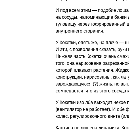
И под всем этим — подобие лоша
на сосуды, напоминающие банки д
туловищу через гофрированный ц
внутреннего сгорания.
У Кокетки, опять же, на плече — 
И эти, с позволения сказать, рук
Нижняя часть Кокетки очень смах
того, она нарисована разрезанной
которой плавают растения. Жидко
конструкции, нарисованы, как ла
зарождающуюся (?) жизнь, но выг
сомневается, что из этого сосуда 
У Кокетки изо лба выходит некое
(вентилятор не работает). И обе
колес, регулировочного винта (ил
Картина не лишена динамики: Кок