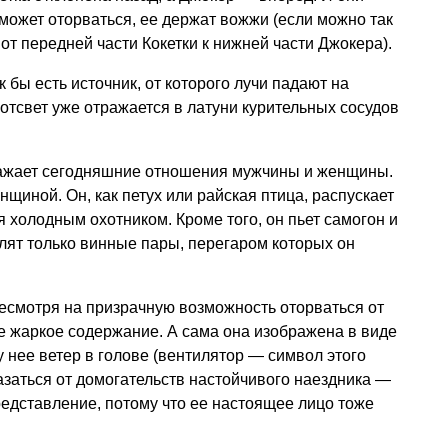
 может оторваться, ее держат вожжи (если можно так
от передней части Кокетки к нижней части Джокера).
к бы есть источник, от которого лучи падают на
отсвет уже отражается в латуни курительных сосудов
бражает сегодняшние отношения мужчины и женщины.
щиной. Он, как петух или райская птица, распускает
ся холодным охотником. Кроме того, он пьет самогон и
урлят только винные пары, перегаром которых он
есмотря на призрачную возможность оторваться от
ее жаркое содержание. А сама она изображена в виде
 у нее ветер в голове (вентилятор — символ этого
тказаться от домогательств настойчивого наездника —
редставление, потому что ее настоящее лицо тоже