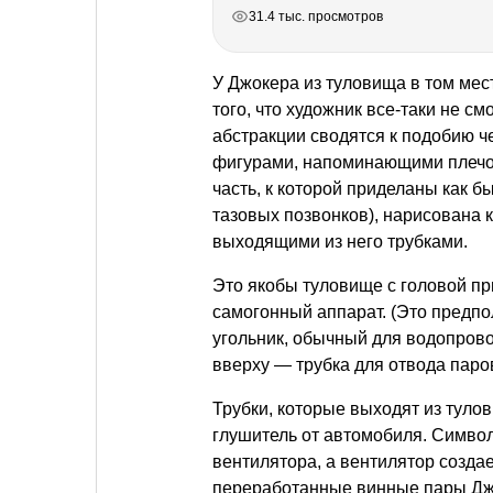
РЕКЛАМА
РЕКЛАМА
РЕКЛАМА
РЕКЛАМА
31.4 тыс. просмотров
У Джокера из туловища в том мест
того, что художник все-таки не см
абстракции сводятся к подобию ч
фигурами, напоминающими плечо и
часть, к которой приделаны как б
тазовых позвонков), нарисована 
выходящими из него трубками.
Это якобы туловище с головой п
самогонный аппарат. (Это предпо
угольник, обычный для водопрово
вверху — трубка для отвода паров
Трубки, которые выходят из тулов
глушитель от автомобиля. Символ
вентилятора, а вентилятор создае
переработанные винные пары Джо