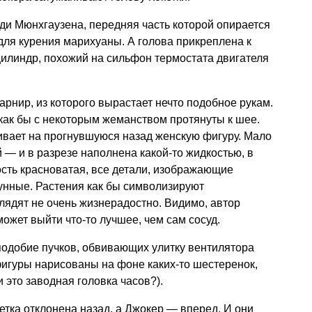
ди Мюнхгаузена, передняя часть которой опирается
ля курения марихуаны. А голова прикреплена к
илиндр, похожий на сильфон термостата двигателя
шарнир, из которого вырастает нечто подобное рукам.
и как бы с некоторым жеманством протянуты к шее.
ивает на прогнувшуюся назад женскую фигуру. Мало
 — и в разрезе наполнена какой-то жидкостью, в
сть красноватая, все детали, изображающие
тунные. Растения как бы символизируют
лядят не очень жизнерадостно. Видимо, автор
может выйти что-то лучшее, чем сам сосуд.
 подобие пучков, обвивающих улитку вентилятора
 фигуры нарисованы на фоне каких-то шестеренок,
и это заводная головка часов?).
етка отклонена назад, а Джокер — вперед. И они