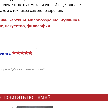
е элементов этих механизмов. И еще: вполне
наком с техникой самогоноварения.
ники
,
картины
,
мировоззрение
,
мужчина и
ие
,
искусство
,
философия
енить
 Бориса Дуброва: о чем картина?
 почитать по теме?