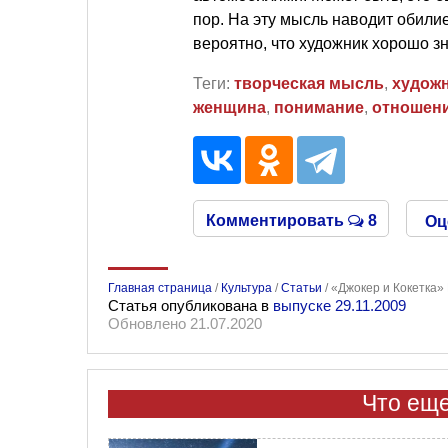
пор. На эту мысль наводит обили
вероятно, что художник хорошо з
Теги:
творческая мысль
,
худож
женщина
,
понимание
,
отношен
Комментировать
8
Оц
Главная страница
/
Культура
/
Статьи
/
«Джокер и Кокетка»
Статья опубликована в
выпуске 29.11.2009
Обновлено 21.07.2020
Что еще