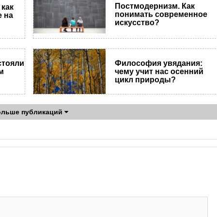
Постмодернизм. Как
 как
понимать современное
 на
искусство?
стояли
Философия увядания:
м
чему учит нас осенний
цикл природы?
ольше публикаций