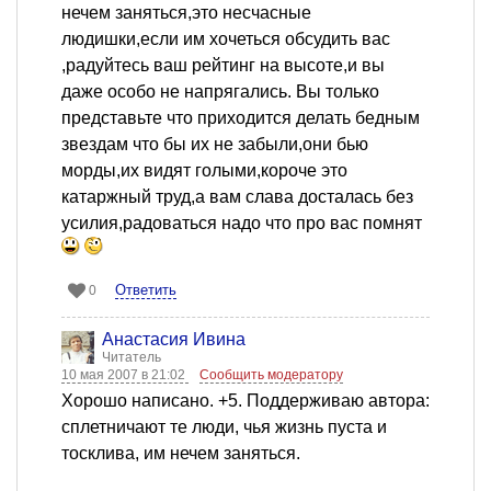
нечем заняться,это несчасные
людишки,если им хочеться обсудить вас
,радуйтесь ваш рейтинг на высоте,и вы
даже особо не напрягались. Вы только
представьте что приходится делать бедным
звездам что бы их не забыли,они бью
морды,их видят голыми,короче это
катаржный труд,а вам слава досталась без
усилия,радоваться надо что про вас помнят
Ответить
0
Анастасия Ивина
Читатель
10 мая 2007 в 21:02
Сообщить модератору
Хорошо написано. +5. Поддерживаю автора:
сплетничают те люди, чья жизнь пуста и
тосклива, им нечем заняться.