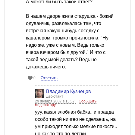
А может ли быть такой ответ?
В нашем дворе жила старушка - божий
одуванчик, развлекалась тем, что
встречая какую-нибудь соседку с
кавалером, громко произносила: "Ну
надо же, уже с новым. Ведь только
вчера вечером был другой." И что с
такой ведьмой делать? Ведь не
докажешь ничего.
Ответить
0
Владимир Кузнецов
Дебютант
29 января 2007 в 13:37
Сообщить
модератору
ууу, какая злобная бабка.. и правда
особо такой ничгео не сделаешь, на
ум приходят только мелкие пакости..
но как-то это по-детски..