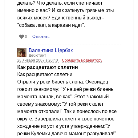
делать? Что делать, если спетничают
именно о вас? И как заткнуть грязные рты
всяких мосек? Единственный выход -
"собака лает, а караван идет".
Ответить
0
Валентина Щербак
Дебютант
28 января 2007 в 20:40
Сообщить модератору
Как расцветают сплетни
Как расцветают сплетни.
Отрыли у реки бивень слона. Очевидец
говоит знакомому: "У нашей речки бивень
мамонта нашли, во как". Этот знакомый -
своему знакомому: "У той реки скелет
мамонта откопали!" Так и понеслось по все
округе. Завершила сплетня свое почетное
хождение из уст в уста утверждением:"У
речки Кулемки давеча мамонт разгуливал!"