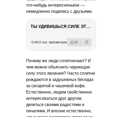
что-нибудь интересненькое —
немедленно поделись с друзьями.
ТЫ УДИВИШЬСЯ СИЛЕ ЭТО ЧЕЛОВЕКА! Блог о нашей поездке в Вышний Волочек
РЕКЛАМА
РЕКЛАМА
РЕКЛАМА
РЕКЛАМА
40.0 тыс. просмотров
33
Почему же люди сплетничают? И
чем можно объяснить чарующую
силу этого явления? Часто сплетни
рождаются в задушевных беседах
за сигаретой и чашечкой кофе.
Естественно, людям свойственно
интересоваться друг другом,
делиться своими радостями и
печалями. И вполне естественно,