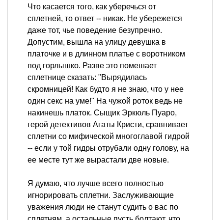
Что касается того, как уберечься от
сплетней, то ответ -- никак. Не убережется
даже тот, чье поведение безупречно.
Допустим, вышла на улицу девушка в
платочке и в длинном платье с воротником
под горлышко. Разве это помешает
сплетнице сказать: "Вырядилась
скромницей! Как будто я не знаю, что у нее
один секс на уме!" На чужой роток ведь не
накинешь платок. Сыщик Эркюль Пуаро,
герой детективов Агаты Кристи, сравнивает
сплетни со мифической многоглавой гидрой
-- если у той гидры отрубали одну голову, на
ее месте тут же вырастали две новые.
Я думаю, что лучше всего полностью
игнорировать сплетни. Заслуживающие
уважения люди не станут судить о вас по
сплетням, а остальные пусть болтают, что