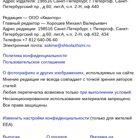
Адрес издателя: 198516 Санкт-Петербург, г. Петергоф, Санкт-
Петербургский пр., д.60, лит.А, ч.п. 2-Н, оф.440
Редакция — ООО «Квантор»
Главный редактор — Хорошев Михаил Валерьевич
Адрес редакции:
198516
Санкт-Петербург, г. Петергоф
,
Санкт-
Петербургский пр., д.60, лит.А, ч.п. 2-Н, оф.432, 434
Телефон:
+7 812 640-06-60
Электронная почта:
askme@shkolazhizni.ru
Политика конфиденциальности
Пользовательское соглашение
О фотографиях и других изображениях
, используемых на сайте.
Мнение редакции не всегда совпадает с точкой зрения авторов
статей.
Любая перепечатка возможна только
при выполнении условий
.
Несанкционированное использование материалов запрещено.
Все права защищены.
Изменить настройки конфиденциальности
(только для жителей
EEA)
Выпуски
О проекте
Реклама на