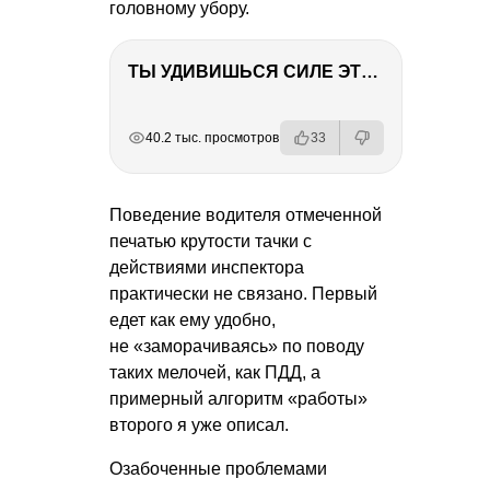
головному убору.
ТЫ УДИВИШЬСЯ СИЛЕ ЭТО ЧЕЛОВЕКА! Блог о нашей поездке в Вышний Волочек
РЕКЛАМА
РЕКЛАМА
РЕКЛАМА
РЕКЛАМА
40.2 тыс. просмотров
33
Поведение водителя отмеченной
печатью крутости тачки с
действиями инспектора
практически не связано. Первый
едет как ему удобно,
не «заморачиваясь» по поводу
таких мелочей, как ПДД, а
примерный алгоритм «работы»
второго я уже описал.
Озабоченные проблемами