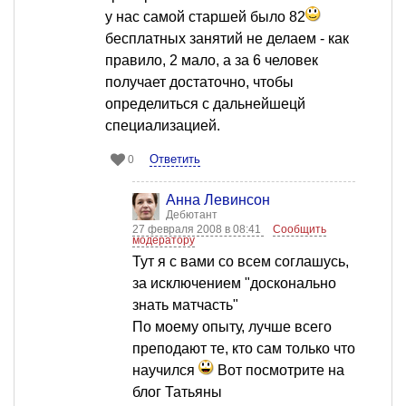
у нас самой старшей было 82
бесплатных занятий не делаем - как
правило, 2 мало, а за 6 человек
получает достаточно, чтобы
определиться с дальнейшецй
специализацией.
Ответить
0
Анна Левинсон
Дебютант
27 февраля 2008 в 08:41
Сообщить
модератору
Тут я с вами со всем соглашусь,
за исключением "досконально
знать матчасть"
По моему опыту, лучше всего
преподают те, кто сам только что
научился
Вот посмотрите на
блог Татьяны