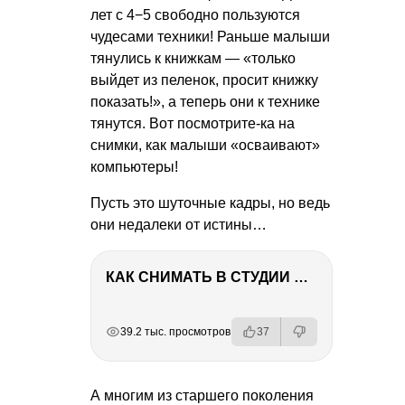
лет с 4−5 свободно пользуются
чудесами техники! Раньше малыши
тянулись к книжкам — «только
выйдет из пеленок, просит книжку
показать!», а теперь они к технике
тянутся. Вот посмотрите-ка на
снимки, как малыши «осваивают»
компьютеры!
Пусть это шуточные кадры, но ведь
они недалеки от истины…
КАК СНИМАТЬ В СТУДИИ СО ВСПЫШКАМИ
РЕКЛАМА
РЕКЛАМА
РЕКЛАМА
РЕКЛАМА
39.2 тыс. просмотров
37
А многим из старшего поколения