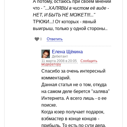
А потому, остаюсь при своём мнении
что -
"...ХАЛЯВЫ в чистом её виде -
НЕТ, И БЫТЬ НЕ МОЖЕТ!!!..."
ТРЮКИ...! От которых - явный
выигрыш, только у одной стороны..
Ответить
0
Елена Щёкина
Дебютант
11 марта 2008 в 20:05
Сообщить
модератору
Спасибо за очень интересный
комментарий.
Данная статья не о том, откуда
на самом деле берется "халява"
Интернета. А всего лишь - о ее
поиске.
Когда юзер получает подарок,
вэбмастер в конце концов -
прибыль. То есть по сути дела,