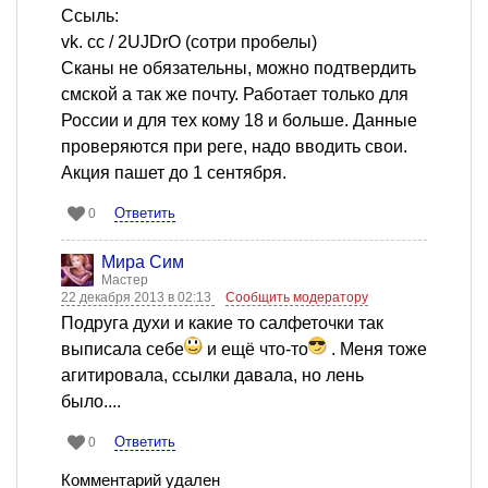
Ссыль:
vk. cc / 2UJDrO (сотри пробелы)
Сканы не обязательны, можно подтвердить
смской а так же почту. Работает только для
России и для тех кому 18 и больше. Данные
проверяются при реге, надо вводить свои.
Акция пашет до 1 сентября.
Ответить
0
Мира Сим
Мастер
22 декабря 2013 в 02:13
Сообщить модератору
Подруга духи и какие то салфеточки так
выписала себе
и ещё что-то
. Меня тоже
агитировала, ссылки давала, но лень
было....
Ответить
0
Комментарий удален