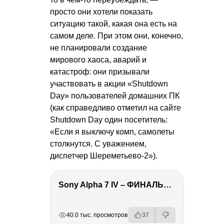
просто они хотели показать
ситуацию такой, какая она есть на
самом деле. При этом они, конечно,
не планировали создание
мирового хаоса, аварий и
катастроф: они призывали
участвовать в акции «Shutdown
Day» пользователей домашних ПК
(как справедливо отметил на сайте
Shutdown Day один посетитель:
«Если я выключу комп, самолеты
столкнутся. С уважением,
диспетчер Шереметьево-2»).
Sony Alpha 7 IV – ФИНАЛЬНЫЙ ОБЗОР
РЕКЛАМА
РЕКЛАМА
РЕКЛАМА
РЕКЛАМА
РЕКЛАМА
40.0 тыс. просмотров
37