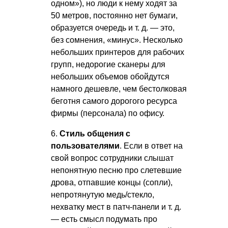
одном»), но люди к нему ходят за
50 метров, постоянно нет бумаги,
образуется очередь
и т. д.
— это,
без сомнения, «минус». Несколько
небольших принтеров для рабочих
групп, недорогие сканеры для
небольших объемов обойдутся
намного дешевле, чем бестолковая
беготня самого дорогого ресурса
фирмы (персонала) по офису.
6.
Стиль общения с
пользователями
. Если в ответ на
свой вопрос сотрудники слышат
непонятную песню про слетевшие
дрова, отпавшие концы (сопли),
непротянутую медь/стекло,
нехватку мест в патч-панели
и т. д.
— есть смысл подумать про