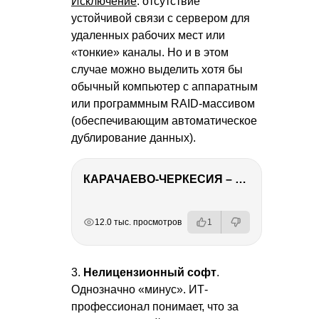
Исключение
: отсутствие
устойчивой связи с сервером для
удаленных рабочих мест или
«тонкие» каналы. Но и в этом
случае можно выделить хотя бы
обычный компьютер с аппаратным
или программным RAID-массивом
(обеспечивающим автоматическое
дублирование данных).
КАРАЧАЕВО-ЧЕРКЕСИЯ – ПУТЕШЕСТВИЕ НА КАВКАЗ часть 2
РЕКЛАМА
РЕКЛАМА
РЕКЛАМА
РЕКЛАМА
РЕКЛАМА
12.0 тыс. просмотров
1
3.
Нелицензионный софт
.
Однозначно «минус». ИТ-
профессионал понимает, что за