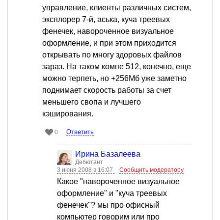
управление, клиенты различных систем,
эксплорер 7-й, аська, куча треевых
фенечек, навороченное визуальное
оформление, и при этом приходится
открывать по многу здоровых файлов
зараз. На таком компе 512, конечно, еще
можно терпеть, но +256Мб уже заметно
поднимает скорость работы за счет
меньшего свопа и лучшего
кэширования.
Ответить
0
Ирина Базалеева
Дебютант
3 июня 2008 в 16:07
Сообщить модератору
Какое "навороченное визуальное
оформление" и "куча треевых
фенечек"? мы про офисный
компьютер говорим или про