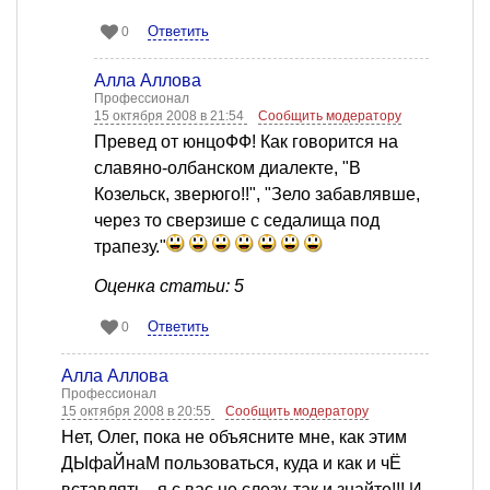
Ответить
0
Алла Аллова
Профессионал
15 октября 2008 в 21:54
Сообщить модератору
Превед от юнцоФФ! Как говорится на
славяно-олбанском диалекте, "В
Козельск, зверюго!!", "Зело забавлявше,
через то сверзише с седалища под
трапезу."
Оценка статьи: 5
Ответить
0
Алла Аллова
Профессионал
15 октября 2008 в 20:55
Сообщить модератору
Нет, Олег, пока не объясните мне, как этим
ДЫфаЙнаМ пользоваться, куда и как и чЁ
вставлять - я с вас не слезу, так и знайте!!! И