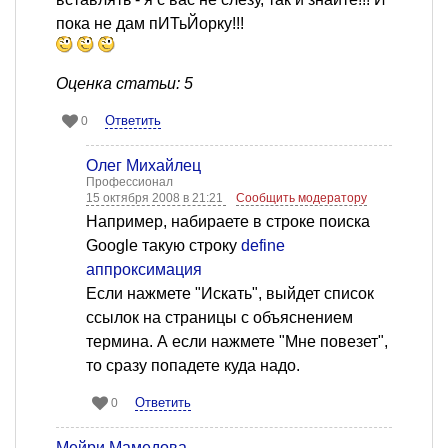
пока не дам пИТьЙорку!!!
Оценка статьи: 5
Ответить
0
Олег Михайлец
Профессионал
15 октября 2008 в 21:21
Сообщить модератору
Например, набираете в строке поиска
Google такую строку
define
аппроксимация
Если нажмете "Искать", выйдет список
ссылок на страницы с объяснением
термина. А если нажмете "Мне повезет",
то сразу попадете куда надо.
Ответить
0
Мейри Мамедова