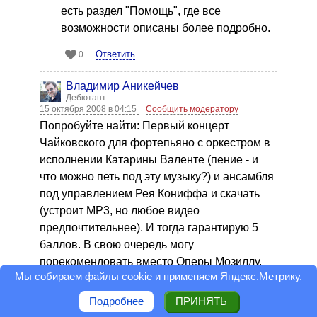
есть раздел "Помощь", где все
возможности описаны более подробно.
Ответить
0
Владимир Аникейчев
Дебютант
15 октября 2008 в 04:15
Сообщить модератору
Попробуйте найти: Первый концерт
Чайковского для фортепьяно с оркестром в
исполнении Катарины Валенте (пение - и
что можно петь под эту музыку?) и ансамбля
под управлением Рея Кониффа и скачать
(устроит МР3, но любое видео
предпочтительнее). И тогда гарантирую 5
баллов. В свою очередь могу
порекомендовать вместо Оперы Мозиллу.
Мы собираем файлы cookie и применяем
Яндекс.Метрику
.
Она работает достаточно эффективно,
множество дополнений позволяет
Подробнее
ПРИНЯТЬ
обременить её таким множеством функций,