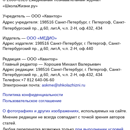
«ШколаЖизни.ру»
Учредитель — ООО «Квантор»
Адрес учредителя: 198516 Санкт-Петербург, г. Петергоф, Санкт-
Петербургский пр., д.60, лит.А, ч.п. 2-Н, оф.432, 434
Издатель —
ООО «МЕДИО»
Адрес издателя: 198516 Санкт-Петербург, г. Петергоф, Санкт-
Петербургский пр., д.60, лит.А, ч.п. 2-Н, оф.440
Редакция — ООО «Квантор»
Главный редактор — Хорошев Михаил Валерьевич
Адрес редакции:
198516
Санкт-Петербург, г. Петергоф
,
Санкт-
Петербургский пр., д.60, лит.А, ч.п. 2-Н, оф.432, 434
Телефон:
+7 812 640-06-60
Электронная почта:
askme@shkolazhizni.ru
Политика конфиденциальности
Пользовательское соглашение
О фотографиях и других изображениях
, используемых на сайте.
Мнение редакции не всегда совпадает с точкой зрения авторов
статей.
Любая перепечатка возможна только
при выполнении условий
.