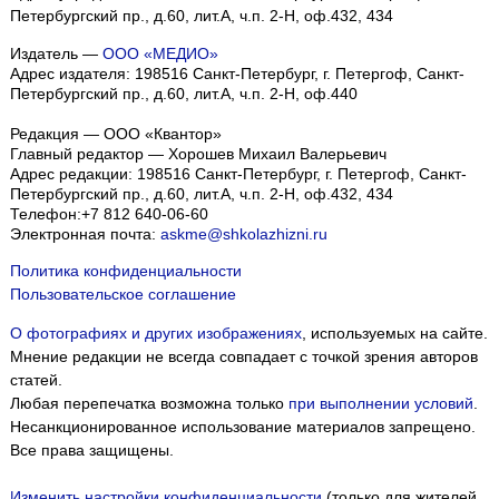
Петербургский пр., д.60, лит.А, ч.п. 2-Н, оф.432, 434
Издатель —
ООО «МЕДИО»
Адрес издателя: 198516 Санкт-Петербург, г. Петергоф, Санкт-
Петербургский пр., д.60, лит.А, ч.п. 2-Н, оф.440
Редакция — ООО «Квантор»
Главный редактор — Хорошев Михаил Валерьевич
Адрес редакции:
198516
Санкт-Петербург, г. Петергоф
,
Санкт-
Петербургский пр., д.60, лит.А, ч.п. 2-Н, оф.432, 434
Телефон:
+7 812 640-06-60
Электронная почта:
askme@shkolazhizni.ru
Политика конфиденциальности
Пользовательское соглашение
О фотографиях и других изображениях
, используемых на сайте.
Мнение редакции не всегда совпадает с точкой зрения авторов
статей.
Любая перепечатка возможна только
при выполнении условий
.
Несанкционированное использование материалов запрещено.
Все права защищены.
Изменить настройки конфиденциальности
(только для жителей