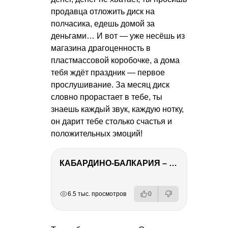
продавца отложить диск на
полчасика, едешь домой за
деньгами… И вот — уже несёшь из
магазина драгоценность в
пластмассовой коробочке, а дома
тебя ждёт праздник — первое
прослушивание. За месяц диск
словно прорастает в тебе, ты
знаешь каждый звук, каждую нотку,
он дарит тебе столько счастья и
положительных эмоций!
КАБАРДИНО-БАЛКАРИЯ – ПУТЕШЕСТВИЕ НА КАВКАЗ часть 3
РЕКЛАМА
РЕКЛАМА
РЕКЛАМА
6.5 тыс. просмотров
0