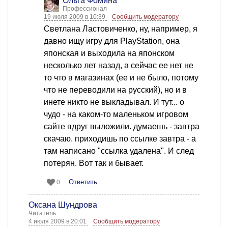
Ольга Фомина
Профессионал
19 июля 2009 в 10:39
Сообщить модератору
Светлана Ластовиченко, ну, например, я
давно ищу игру для PlayStation, она
японская и выходила на японском
несколько лет назад, а сейчас ее нет не
то что в магазинах (ее и не было, потому
что не переводили на русский), но и в
инете никто не выкладывал. И тут... о
чудо - на каком-то маленьком игровом
сайте вдруг выложили. думаешь - завтра
скачаю. приходишь по ссылке завтра - а
там написано "ссылка удалена". И след
потерян. Вот так и бывает.
Ответить
0
Оксана Шундрова
Читатель
4 июля 2009 в 20:01
Сообщить модератору