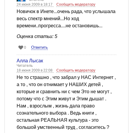
24 июня 2009 в 18:17
Сообщить модератору
Новичок в Инете...очень рада, что услышала
весь спектр мнений...Но ход
времени..прогресса....не остановишь...
Оценка статьи: 5
Ответить
0
Алла Лысак
Читатель
18 июня 2009 в 22:08
Сообщить модератору
Не то страшно , что забрал у НАС Интернет ,
а то , что он отнимает у НАШИХ детей ,
которые и сравнить ни с чем Это не могут ,
потому что с Этим живут и Этим дышат .
Нам , взрослым , жизнь дала право
сознательного выбора . Ведь книги ,
остальная РЕАЛЬНАЯ культура - это
большой умственный труд , согласитесь ?