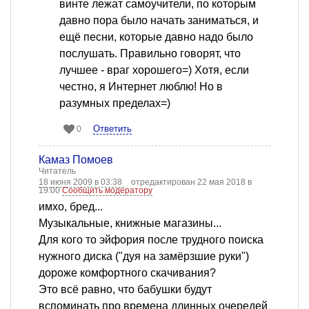
винте лежат самоучители, по которым
давно пора было начать заниматься, и
ещё песни, которые давно надо было
послушать. Правильно говорят, что
лучшее - враг хорошего=) Хотя, если
честно, я Интернет люблю! Но в
разумных пределах=)
Ответить
0
Камаз Помоев
Читатель
18 июня 2009 в 03:38
отредактирован 22 мая 2018 в
19:00
Сообщить модератору
имхо, бред...
Музыкальные, книжные магазины...
Для кого то эйфория после трудного поиска
нужного диска ("дуя на замёрзшие руки")
дороже комфортного скачивания?
Это всё равно, что бабушки будут
вспоминать про времена длинных очередей