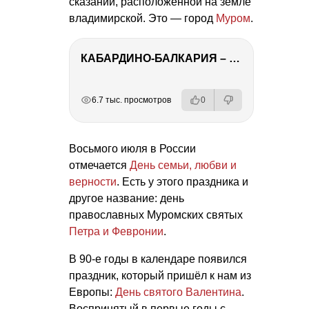
сказаний, расположенной на земле
владимирской. Это — город
Муром
.
КАБАРДИНО-БАЛКАРИЯ – ПУТЕШЕСТВИЕ НА КАВКАЗ часть 3
РЕКЛАМА
РЕКЛАМА
РЕКЛАМА
РЕКЛАМА
6.7 тыс. просмотров
0
Восьмого июля в России
отмечается
День семьи, любви и
верности
. Есть у этого праздника и
другое название: день
православных Муромских святых
Петра и Февронии
.
В 90-е годы в календаре появился
праздник, который пришёл к нам из
Европы:
День святого Валентина
.
Воспринятый в первые годы с