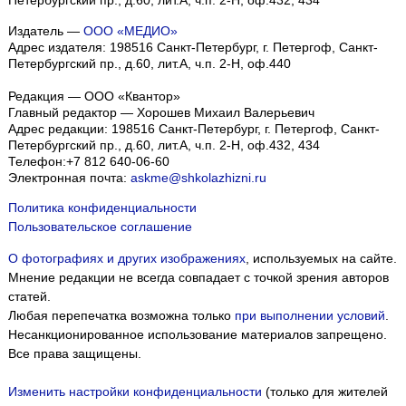
Петербургский пр., д.60, лит.А, ч.п. 2-Н, оф.432, 434
Издатель —
ООО «МЕДИО»
Адрес издателя: 198516 Санкт-Петербург, г. Петергоф, Санкт-
Петербургский пр., д.60, лит.А, ч.п. 2-Н, оф.440
Редакция — ООО «Квантор»
Главный редактор — Хорошев Михаил Валерьевич
Адрес редакции:
198516
Санкт-Петербург, г. Петергоф
,
Санкт-
Петербургский пр., д.60, лит.А, ч.п. 2-Н, оф.432, 434
Телефон:
+7 812 640-06-60
Электронная почта:
askme@shkolazhizni.ru
Политика конфиденциальности
Пользовательское соглашение
О фотографиях и других изображениях
, используемых на сайте.
Мнение редакции не всегда совпадает с точкой зрения авторов
статей.
Любая перепечатка возможна только
при выполнении условий
.
Несанкционированное использование материалов запрещено.
Все права защищены.
Изменить настройки конфиденциальности
(только для жителей