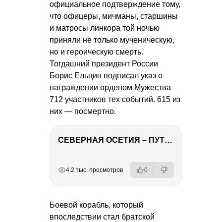
официальное подтверждение тому,
что офицеры, мичманы, старшины
и матросы линкора той ночью
приняли не только мученическую,
но и героическую смерть.
Тогдашний президент России
Борис Ельцин подписал указ о
награждении орденом Мужества
712 участников тех событий. 615 из
них — посмертно.
СЕВЕРНАЯ ОСЕТИЯ – ПУТЕШЕСТВИЕ НА КАВКАЗ часть 4
РЕКЛАМА
РЕКЛАМА
РЕКЛАМА
4.2 тыс. просмотров
0
Боевой корабль, который
впоследствии стал братской