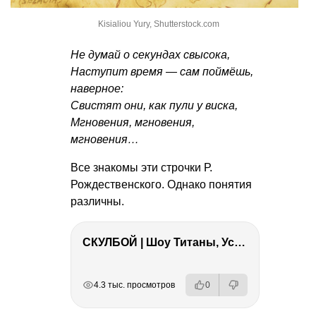
Kisialiou Yury, Shutterstock.com
Не думай о секундах свысока,
Наступит время — сам поймёшь,
наверное:
Свистят они, как пули у виска,
Мгновения, мгновения,
мгновения…
Все знакомы эти строчки Р.
Рождественского. Однако понятия
различны.
СКУЛБОЙ | Шоу Титаны, Усейн Болт, Ларрат, Зашквар!
РЕКЛАМА
РЕКЛАМА
РЕКЛАМА
РЕКЛАМА
4.3 тыс. просмотров
0