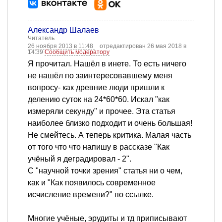
Александр Шалаев
Читатель
26 ноября 2013 в 11:48
отредактирован 26 мая 2018 в
14:39
Сообщить модератору
Я прочитал. Нашёл в инете. То есть ничего
не нашёл по заинтересовавшему меня
вопросу- как древние люди пришли к
делению суток на 24*60*60. Искал "как
измеряли секунду" и прочее. Эта статья
наиболее близко подходит и очень большая!
Не смейтесь. А теперь критика. Малая часть
от того что что напишу в рассказе "Как
учёный я деградировал - 2".
С "научной точки зрения" статья ни о чем,
как и "Как появилось современное
исчисление времени?" по ссылке.
Многие учёные, эрудиты и тд приписывают