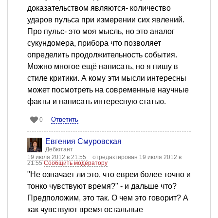
доказательством являются- количество
ударов пульса при измерении сих явлений.
Про пульс- это моя мысль, но это аналог
сукундомера, прибора что позволяет
определить продолжительность события.
Можно многое ещё написать, но я пишу в
стиле критики. А кому эти мысли интересны
может посмотреть на современные научные
факты и написать интересную статью.
Ответить
0
Евгения Смуровская
Дебютант
19 июля 2012 в 21:55
отредактирован 19 июля 2012 в
21:55
Сообщить модератору
"Не означает ли это, что евреи более точно и
тонко чувствуют время?" - и дальше что?
Предположим, это так. О чем это говорит? А
как чувствуют время остальные