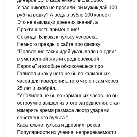
динаров...Это касательно числа 3600.
У вас никогда не просили- эй мужик дай 100
руб на водку? А ведь в рубле 100 копеек!
Это не выкладки древних знаний, а
Практичность применения!
Секунда. Близка к пульсу человека.
Немного правды с сайта про физику:
"Появление таких идей указывало на сдвиг
в умственной жизни средневековой
Европы" и вообще обхохочешься про
Галилея и как у него не было карманных
часов для измерения...того что он сам через
25 лет и изобрёл...
"У Галилея не было карманных часов, но он
остроумно вышел из этого затруднения: стал
измерять время размаха люстр ударами
собственного пульса."
Касательно пульса и древних греков.
Популярности их учения, непререкаемости