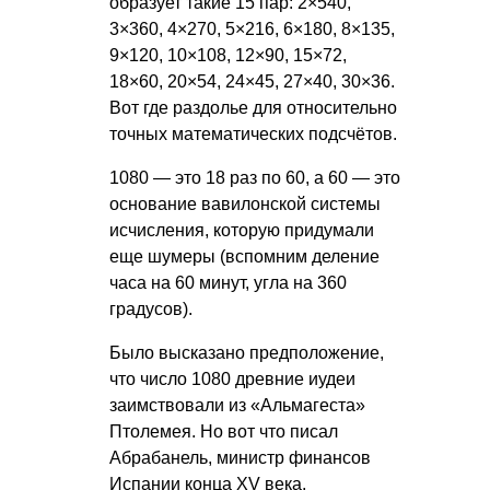
образует такие 15 пар: 2×540,
3×360, 4×270, 5×216, 6×180, 8×135,
9×120, 10×108, 12×90, 15×72,
18×60, 20×54, 24×45, 27×40, 30×36.
Вот где раздолье для относительно
точных математических подсчётов.
1080 — это 18 раз по 60, а 60 — это
основание вавилонской системы
исчисления, которую придумали
еще шумеры (вспомним деление
часа на 60 минут, угла на 360
градусов).
Было высказано предположение,
что число 1080 древние иудеи
заимствовали из «Альмагеста»
Птолемея. Но вот что писал
Абрабанель, министр финансов
Испании конца XV века,