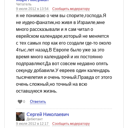
Читатель
9 июля 2012 в 13:54
Сообщить модератору
я не понимаю о чем вы спорите,господа.Я
не иудео-фанатик,но живя в Израиле,мне
много рассказывали и я сам читал о
еврейском календаре,который не меняется
с тех самых пор как его создали где-то около
4тыс.лет назад.В Европе было уже за это
время много календарей и их постоянно
подправляют.Да вот совсем недавно опять
секунду добавили.У евреев один календарь
тысячелетия и очень точный.Правда от этого
очень сложный,но точный на всю
оставшуюся жизнь.
Ответить
0
Сергей Николаевич
Дебютант
9 июля 2012 в 12:17
Сообщить модератору