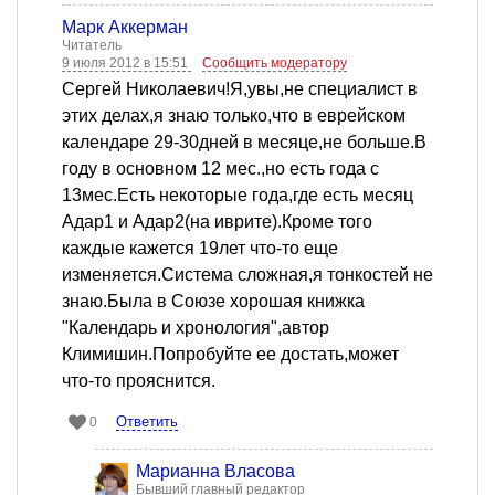
Марк Аккерман
Читатель
9 июля 2012 в 15:51
Сообщить модератору
Сергей Николаевич!Я,увы,не специалист в
этих делах,я знаю только,что в еврейском
календаре 29-30дней в месяце,не больше.В
году в основном 12 мес.,но есть года с
13мес.Есть некоторые года,где есть месяц
Адар1 и Адар2(на иврите).Кроме того
каждые кажется 19лет что-то еще
изменяется.Система сложная,я тонкостей не
знаю.Была в Союзе хорошая книжка
"Календарь и хронология",автор
Климишин.Попробуйте ее достать,может
что-то прояснится.
Ответить
0
Марианна Власова
Бывший главный редактор