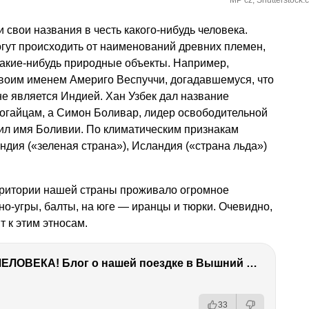
MP cz, Shutterstock.
 свои названия в честь какого-нибудь человека.
ут происходить от наименований древних племен,
какие-нибудь природные объекты. Например,
своим именем Америго Веспуччи, догадавшемуся, что
е является Индией. Хан Узбек дал название
ногайцам, а Симон Боливар, лидер освободительной
л имя Боливии. По климатическим признакам
ндия («зеленая страна»), Исландия («страна льда»)
ерритории нашей страны проживало огромное
но-угры, балты, на юге — иранцы и тюрки. Очевидно,
т к этим этносам.
ТЫ УДИВИШЬСЯ СИЛЕ ЭТО ЧЕЛОВЕКА! Блог о нашей поездке в Вышний Волочек
33