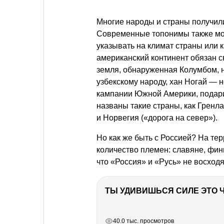
Многие народы и страны получили
Современные топонимы также мог
указывать на климат страны или 
американский континент обязан 
земля, обнаруженная Колумбом, н
узбекскому народу, хан Ногай — 
кампании Южной Америки, подари
названы такие страны, как Гренла
и Норвегия («дорога на север»).
Но как же быть с Россией? На т
количество племен: славяне, фин
что «Россия» и «Русь» не восходя
РЕКЛАМА
РЕКЛАМА
РЕКЛАМА
40.0 тыс. просмотров