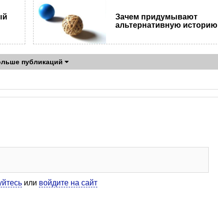
ый
Зачем придумывают
альтернативную историю
ольше публикаций
уйтесь
или
войдите на сайт