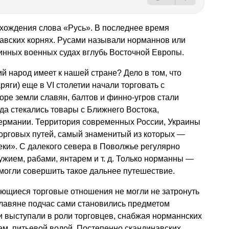
хождения слова «Русь». В последнее время
навских корнях. Русами называли норманнов или
инных военных судах вглубь Восточной Европы.
й народ имеет к нашей стране? Дело в том, что
ряги) еще в VI столетии начали торговать с
ре земли славян, балтов и финно-угров стали
а стекались товары с Ближнего Востока,
Германии. Территория современных России, Украины
торговых путей, самый знаменитый из которых —
реки». С далекого севера в Поволжье регулярно
ужием, рабами, янтарем
и т. д.
Только норманны —
могли совершить такое дальнее путешествие.
ающиеся торговые отношения не могли не затронуть
лавяне подчас сами становились предметом
и выступали в роли торговцев, снабжая норманнских
ем, питьевой водой. Постепенно скандинавских