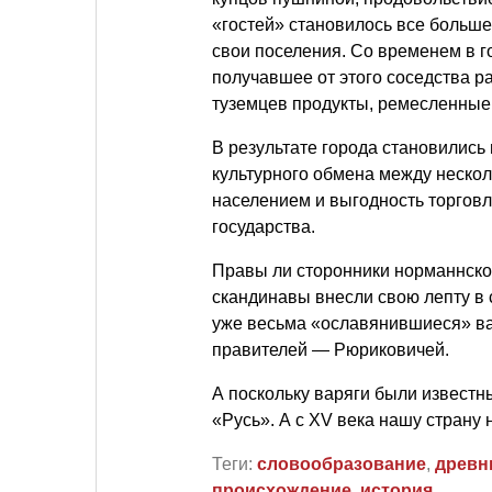
«гостей» становилось все больше
свои поселения. Со временем в г
получавшее от этого соседства 
туземцев продукты, ремесленные
В результате города становились 
культурного обмена между неско
населением и выгодность торговл
государства.
Правы ли сторонники норманнско
скандинавы внесли свою лепту в 
уже весьма «ославянившиеся» ва
правителей — Рюриковичей.
А поскольку варяги были известны
«Русь». А с XV века нашу страну
Теги:
словообразование
,
древн
происхождение
,
история