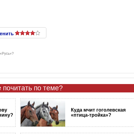
енить
 «Русь»?
 почитать по теме?
ову
Куда мчит гоголевская
нину?
«птица-тройка»?