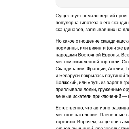
Существует немало версий проис
популярна гипотеза о его сканди
скандинавов, заплывавших на дл
Но какое отношение скандинавски
норманны, или викинги (они же ва
народами Восточной Европы. Вско
местом оживленной торговли. Сюд
Скандинавии, Франции, Англии, 
и Беларуси покрылась паутиной 
Волжский, или «путь из варяг в г
приплывали лодки, груженные ор
вечные искатели приключений — 
Естественно, что активно развив
местное население. Плененные с
торговли. Впрочем, чаще они сам
купцов пушниной, продовольстви