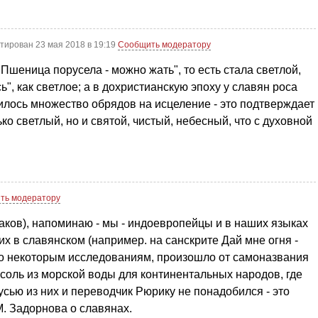
тирован 23 мая 2018 в 19:19
Сообщить модератору
Пшеница порусела - можно жать", то есть стала светлой,
ь", как светлое; а в дохристианскую эпоху у славян роса
дилось множество обрядов на исцеление - это подтверждает
ько светлый, но и святой, чистый, небесный, что с духовной
ть модератору
шаков), напоминаю - мы - индоевропейцы и в наших языках
их в славянском (например. на санскрите Дай мне огня -
, по некоторым исследованиям, произошло от самоназвания
соль из морской воды для континентальных народов, где
усью из них и переводчик Рюрику не понадобился - это
. Задорнова о славянах.