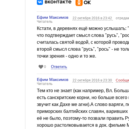
Ефим Максимов
22 октября 2016 в 23:42
отредак
Читатель
Кстати, в деревнях ещё можно услышать: "
что подтверждает смысл слова "русь", "рос
считалась святой водой, с которой прово
второй смысл слова "русь", "рось" - не тол
точки зрения - одно и то же.
Ответить
0
Ефим Максимов
22 октября 2016 в 23:30
Сообщи
Читатель
Тем кто не знает (как например, Вл. Боль
есть санскритские корни, но больше всего 
звучит как Дахе ме агни).А слово варяги
приморских балтийских славян, варивших 
её не было, поэтому-то позвали править Р
хорошо растолковывается в док. фильме М