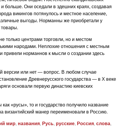
 и больше. Они оседали в здешних краях, создавая
орода викингов потянулось и местное население,
различные выгоды. Норманны же приобретали у
 товары.
не только центрами торговли, но и местом
лькими народами. Неплохие отношения с местным
и привели норманнов к мысли о создании здесь
й версии или нет — вопрос. В любом случае
становление Древнерусского государства — в X веке
ряги основали первую династию киевских
 как «русы», то и государство получило название
 на византийский манер переименовали в Россию.
ий мир
,
названия
,
Русь
,
русские
,
Россия
,
слова
,