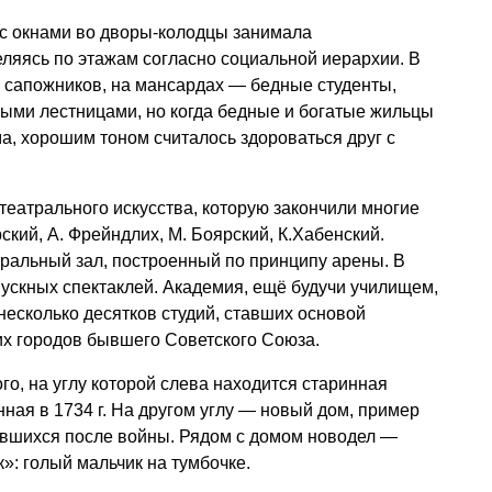
 с окнами во дворы-колодцы занимала
ляясь по этажам согласно социальной иерархии. В
 сапожников, на мансардах — бедные студенты,
ыми лестницами, но когда бедные и богатые жильцы
а, хорошим тоном считалось здороваться друг с
еатрального искусства, которую закончили многие
кий, А. Фрейндлих, М. Боярский, К.Хабенский.
ральный зал, построенный по принципу арены. В
ускных спектаклей. Академия, ещё будучи училищем,
н несколько десятков студий, ставших основой
х городов бывшего Советского Союза.
го, на углу которой слева находится старинная
ная в 1734 г. На другом углу — новый дом, пример
тавшихся после войны. Рядом с домом новодел —
: голый мальчик на тумбочке.