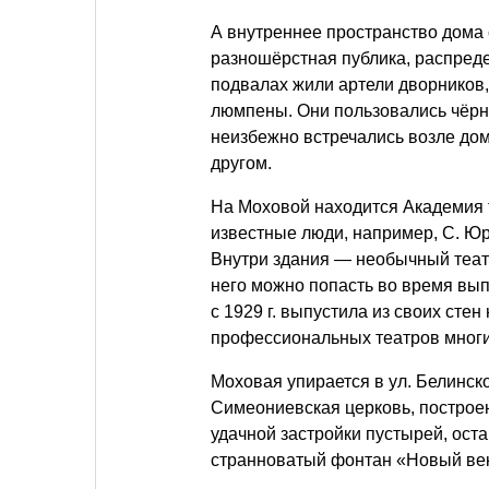
А внутреннее пространство дома
разношёрстная публика, распреде
подвалах жили артели дворников,
люмпены. Они пользовались чёрн
неизбежно встречались возле дом
другом.
На Моховой находится Академия т
известные люди, например, С. Юрс
Внутри здания — необычный теат
него можно попасть во время вып
с 1929 г. выпустила из своих сте
профессиональных театров многи
Моховая упирается в ул. Белинско
Симеониевская церковь, построен
удачной застройки пустырей, ос
странноватый фонтан «Новый век»