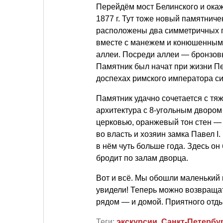
Перейдём мост Белинского и окаж
1877 г. Тут тоже новый памятниче
расположены два симметричных п
вместе с манежем и конюшенным 
аллеи. Посреди аллеи — бронзовы
Памятник был начат при жизни Пе
доспехах римского императора с
Памятник удачно сочетается с т
архитектура с 8-угольным двором
церковью, оранжевый тон стен — 
во власть и хозяин замка Павел I
в нём чуть больше года. Здесь он 
бродит по залам дворца.
Вот и всё. Мы обошли маленький к
увидели! Теперь можно возвраща
рядом — и домой. Приятного отды
Теги:
экскурсии
,
Санкт-Петербу