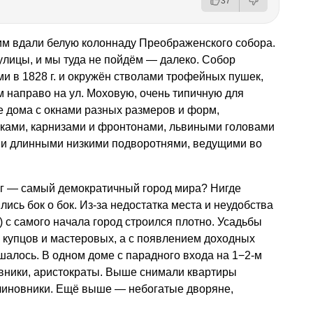
37
им вдали белую колоннаду Преображенского собора.
улицы, и мы туда не пойдём — далеко. Собор
ми в 1828 г. и окружён стволами трофейных пушек,
 направо на ул. Моховую, очень типичную для
е дома с окнами разных размеров и форм,
ками, карнизами и фронтонами, львиными головами
ми длинными низкими подворотнями, ведущими во
рг — самый демократичный город мира? Нигде
ись бок о бок. Из-за недостатка места и неудобства
) с самого начала город строился плотно. Усадьбы
 купцов и мастеровых, а с появлением доходных
алось. В одном доме с парадного входа на 1−2-м
овники, аристократы. Выше снимали квартиры
 чиновники. Ещё выше — небогатые дворяне,