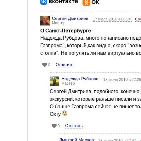
Сергей Дмитриев
17 июля 2010 в 06:34
Со
Мастер
О Санкт-Петербурге
Надежда Рубцова, много понаписано подоб
Газпрома", который,как видно, скоро "во
столпа". Не погулять ли нам виртуально во
Ответить
0
Надежда Рубцова
18 июля 2010 в 22:2
Мастер
Сергей Дмитриев, подобного, конечно,
экскурсии, которые раньше писали и 
О башне Газпрома сейчас не пишет тол
Охту
Ответить
0
Дмитрий Марков
18 июля 2010 в 22:47