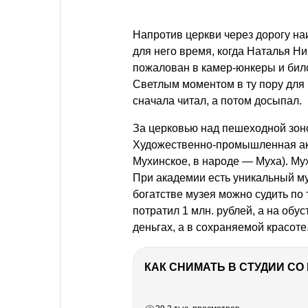
Напротив церкви через дорогу на
для него время, когда Наталья Н
пожалован в камер-юнкеры и билс
Светлым моментом в ту пору для н
сначала читал, а потом досыпал.
За церковью над пешеходной зон
Художественно-промышленная ак
Мухинское, в народе — Муха). Му
При академии есть уникальный му
богатстве музея можно судить по т
потратил 1 млн. рублей, а на обус
деньгах, а в сохраняемой красоте
КАК СНИМАТЬ В СТУДИИ С
РЕКЛАМА
РЕКЛАМА
РЕКЛАМА
РЕКЛАМА