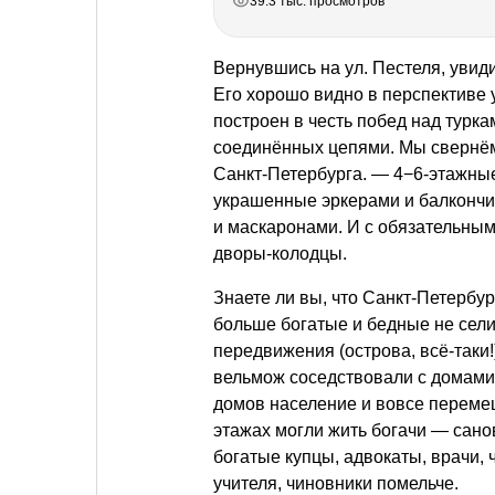
39.3 тыс. просмотров
Вернувшись на ул. Пестеля, увид
Его хорошо видно в перспективе 
построен в честь побед над турка
соединённых цепями. Мы свернём
Санкт-Петербурга. — 4−6-этажны
украшенные эркерами и балкончи
и маскаронами. И с обязательны
дворы-колодцы.
Знаете ли вы, что Санкт-Петербу
больше богатые и бедные не селил
передвижения (острова, всё-таки!
вельмож соседствовали с домами
домов население и вовсе перемеш
этажах могли жить богачи — сан
богатые купцы, адвокаты, врачи,
учителя, чиновники помельче.