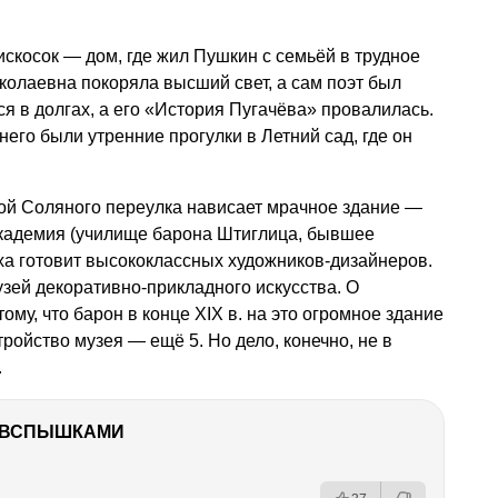
искосок — дом, где жил Пушкин с семьёй в трудное
иколаевна покоряла высший свет, а сам поэт был
я в долгах, а его «История Пугачёва» провалилась.
его были утренние прогулки в Летний сад, где он
ой Соляного переулка нависает мрачное здание —
адемия (училище барона Штиглица, бывшее
ха готовит высококлассных художников-дизайнеров.
зей декоративно-прикладного искусства. О
ому, что барон в конце XIX в. на это огромное здание
тройство музея — ещё 5. Но дело, конечно, не в
.
О ВСПЫШКАМИ