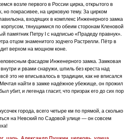
емся возле первого в России цирка, открытого в
к, но покрасивее, на цирковую тему. За цирком
авильона, входящих в комплекс Инженерного замка
корпусом, тянущимися по обеим сторонам Кленовой
й памятник Петру I с надписью «Прадеду правнук».
тра отцом знаменитого зодчего Растрелли. Пётр в
идит верхом на мощном коне.
яжеловесным фасадом Инженерного замка. Замковая
 внутри и рвами снаружи, шпиль без креста над
всё это не вписывалось в традиции, как не вписался
. Мечтая найти в замке надёжное убежище, он прожил
был убит, и легенда гласит, что призрак его до сих пор
усочек города, всего четыре км по прямой, а сколько
ться на Невский по Садовой улице — он совсем
ха!
рг
,
царь
,
Александр Пушкин
,
церковь
,
улица