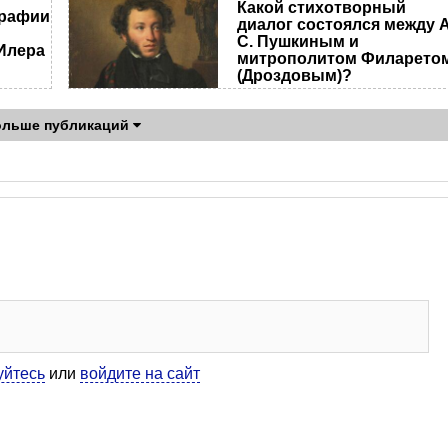
Какой стихотворный
графии
диалог состоялся между А
С. Пушкиным и
Илера
митрополитом Филарето
(Дроздовым)?
ольше публикаций
уйтесь
или
войдите на сайт