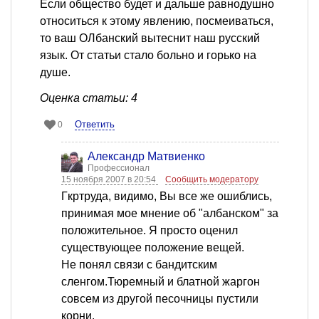
Если общество будет и дальше равнодушно
относиться к этому явлению, посмеиваться,
то ваш ОЛбанский вытеснит наш русский
язык. От статьи стало больно и горько на
душе.
Оценка статьи: 4
Ответить
0
Александр Матвиенко
Профессионал
15 ноября 2007 в 20:54
Сообщить модератору
Гкртруда, видимо, Вы все же ошиблись,
принимая мое мнение об "албанском" за
положительное. Я просто оценил
существующее положение вещей.
Не понял связи с бандитским
сленгом.Тюремный и блатной жаргон
совсем из другой песочницы пустили
корни.