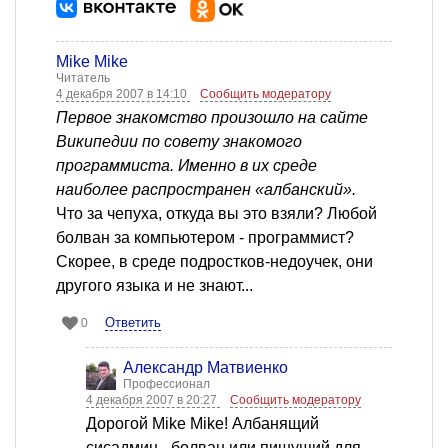
Mike Mike
Читатель
4 декабря 2007 в 14:10
Сообщить модератору
Первое знакомство произошло на сайте
Википедии по совету знакомого
программиста. Именно в их среде
наиболее распространен «албанский».
Что за чепуха, откуда вы это взяли? Любой
болван за компьютером - программист?
Скорее, в среде подростков-недоучек, они
другого языка и не знают...
Ответить
0
Александр Матвиенко
Профессионал
4 декабря 2007 в 20:27
Сообщить модератору
Дорогой Mike Mike! Албанящий
сисадмин - болван или пишущий для