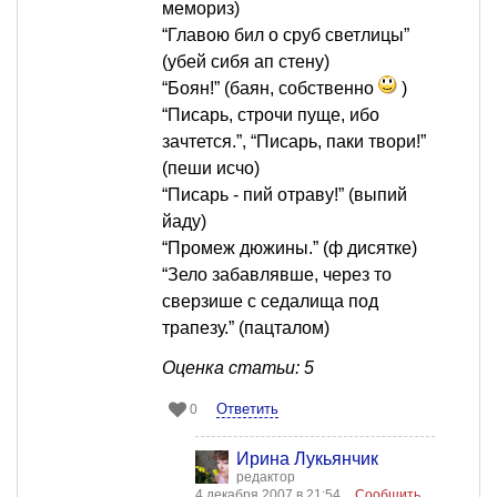
мемориз)
“Главою бил о сруб светлицы”
(убей сибя ап стену)
“Боян!” (баян, собственно
)
“Писарь, строчи пуще, ибо
зачтется.”, “Писарь, паки твори!”
(пеши исчо)
“Писарь - пий отраву!” (выпий
йаду)
“Промеж дюжины.” (ф дисятке)
“Зело забавлявше, через то
сверзише с седалища под
трапезу.” (пацталом)
Оценка статьи: 5
Ответить
0
Ирина Лукьянчик
редактор
4 декабря 2007 в 21:54
Сообщить