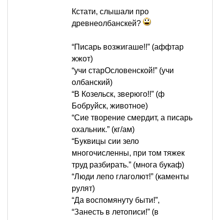
Кстати, слышали про
древнеолбанскей?
“Писарь возжигаше!!” (аффтар
жжот)
“учи старОсловенской!” (учи
олбанский)
“В Козельск, зверюго!!” (ф
Бобруйск, животное)
“Сие творение смердит, а писарь
охальник.” (кг/ам)
“Буквицы сии зело
многочисленны, при том тяжек
труд разбирать.” (многа букаф)
“Люди лепо глаголют!” (каменты
рулят)
“Да воспомянуту быти!”,
“Занесть в летописи!” (в