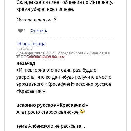
Складывается сленг общения по Интернету,
время уберет все лишнее.
Оценка статьи: 3
Ответить
0
letiaga letiaga
Читатель
4 декабря 2007 в 08:34
отредактирован 20 мая 2018 в
16:59
Сообщить модератору
незачед
>И, повторив это не один раз, будьте
уверены, что когда-нибудь получите вместо
эрративного «Кросафчег!» исконно русское
«Красавчик!»
исконно русское «Красавчик!»
Ага просто старословянское
тема Албанского не раскрыта...