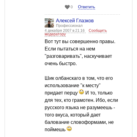
Ответить
0
Алексей Глазков
Профессионал
4 декабря 2007 в 21:16
Сообщить
модератору
Вот тут вы совершенно правы.
Если пытаться на нем
"разговаривать", наскучивает
очень быстро.
Шик олбанскаго в том, что его
использование "к месту"
придает перцу
И то, только
для тех, кто грамотен. Ибо, если
русского языка не разумеешь -
того вкуса, который дает
балование словоформами, не
поймешь