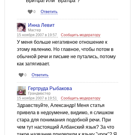
Бритфа! Или "Братфа"?
Ответить
0
Инна Левит
Мастер
15 ноября 2007 в 19:57
Сообщить модератору
У меня больше негативное отношение к
этому явлению. Но главное, чтобы потом в
обычной речи и письме не путались, потому
как затягивает.
Ответить
0
Гертруда Рыбакова
Грандмастер
15 ноября 2007 в 19:51
Сообщить модератору
Здравствуйте, Александр! Меня статья
привела в недоумение, видимо, я слишком
стара для понимания подобной речи. При
чем тут настоящий Албанский язык? За что
такое название прилепили к языку "урок"? Я,