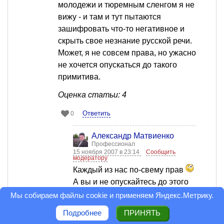
молодежи и тюремным сленгом я не
вижу - и там и тут пытаются
зашифровать что-то негативное и
скрыть свое незнание русской речи.
Может, я не совсем права, но ужасно
не хочется опускаться до такого
примитива.
Оценка статьи: 4
Ответить
0
Александр Матвиенко
Профессионал
15 ноября 2007 в 23:14
Сообщить
модератору
Каждый из нас по-свему прав
А вы и не опускайтесь до этого
уровня. У каждого человека есть
Мы собираем файлы cookie и применяем
Яндекс.Метрику
.
выбор (особенность все же
Подробнее
ПРИНЯТЬ
такая у демократического