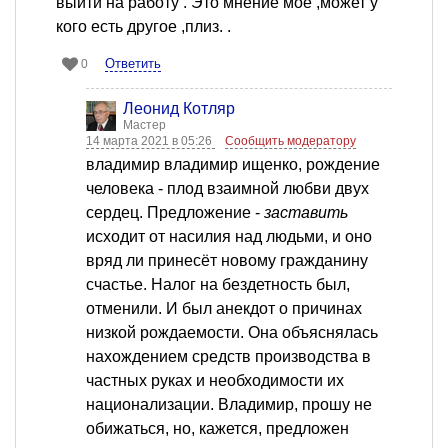
выйти на работу . Это мнение мое ,может у
кого есть другое ,плиз. .
Ответить
0
Леонид Котляр
Мастер
14 марта 2021 в 05:26
Сообщить модератору
владимир владимир ищенко, рождение
человека - плод взаимной любви двух
сердец. Предложение -
заставить
исходит от насилия над людьми, и оно
вряд ли принесёт новому гражданину
счастье. Налог на бездетность был,
отменили. И был анекдот о причинах
низкой рождаемости. Она объяснялась
нахождением средств производства в
частных руках и необходимости их
национализации. Владимир, прошу не
обижаться, но, кажется, предложен