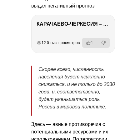
выдал негативный прогноз:
КАРАЧАЕВО-ЧЕРКЕСИЯ – ПУТЕШЕСТВИЕ НА КАВКАЗ часть 2
РЕКЛАМА
РЕКЛАМА
РЕКЛАМА
РЕКЛАМА
12.0 тыс. просмотров
1
Скорее всего, численность
населения будет неуклонно
снижаться, и не только до 2030
года, и, соответственно,
будет уменьшаться роль
России в мировой политике.
Здесь — явные противоречия с
потенциальными ресурсами и их
использованием. По территории