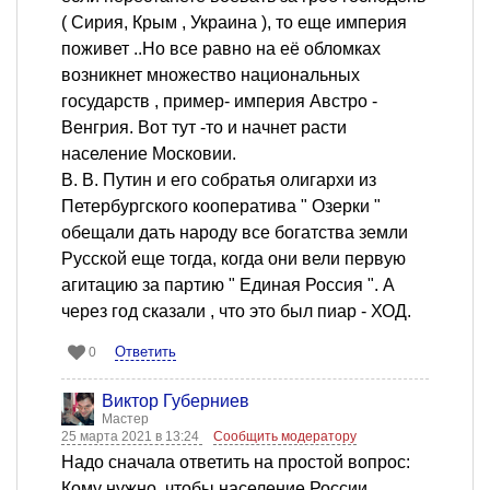
( Сирия, Крым , Украина ), то еще империя
поживет ..Но все равно на её обломках
возникнет множество национальных
государств , пример- империя Австро -
Венгрия. Вот тут -то и начнет расти
население Московии.
В. В. Путин и его собратья олигархи из
Петербургского кооператива " Озерки "
обещали дать народу все богатства земли
Русской еще тогда, когда они вели первую
агитацию за партию " Единая Россия ". А
через год сказали , что это был пиар - ХОД.
Ответить
0
Виктор Губерниев
Мастер
25 марта 2021 в 13:24
Сообщить модератору
Надо сначала ответить на простой вопрос:
Кому нужно, чтобы население России