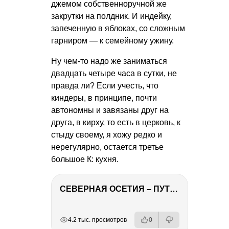
джемом собственноручной же
закрутки на полдник. И индейку,
запеченную в яблоках, со сложным
гарниром — к семейному ужину.
Ну чем-то надо же заниматься
двадцать четыре часа в сутки, не
правда ли? Если учесть, что
киндеры, в принципе, почти
автономны и завязаны друг на
друга, в кирху, то есть в церковь, к
стыду своему, я хожу редко и
нерегулярно, остается третье
большое К: кухня.
СЕВЕРНАЯ ОСЕТИЯ – ПУТЕШЕСТВИЕ НА КАВКАЗ часть 4
РЕКЛАМА
РЕКЛАМА
РЕКЛАМА
4.2 тыс. просмотров
0