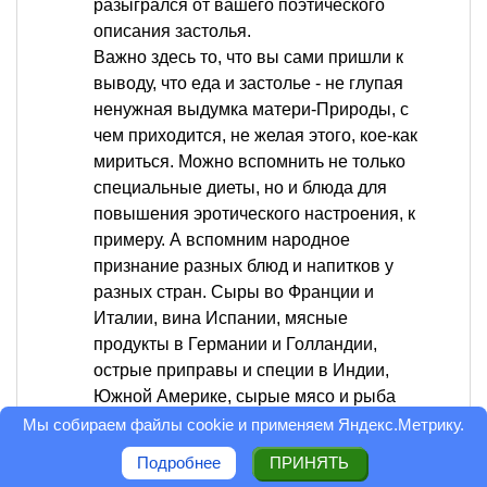
разыгрался от вашего поэтического
описания застолья.
Важно здесь то, что вы сами пришли к
выводу, что еда и застолье - не глупая
ненужная выдумка матери-Природы, с
чем приходится, не желая этого, кое-как
мириться. Можно вспомнить не только
специальные диеты, но и блюда для
повышения эротического настроения, к
примеру. А вспомним народное
признание разных блюд и напитков у
разных стран. Сыры во Франции и
Италии, вина Испании, мясные
продукты в Германии и Голландии,
острые приправы и специи в Индии,
Южной Америке, сырые мясо и рыба
северных народностей. Можно
Мы собираем файлы cookie и применяем
Яндекс.Метрику
.
перечислять бесконечно. Что же - это
Подробнее
ПРИНЯТЬ
все кем-то зря придумано?? Не будем