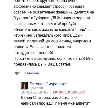
ломоть белого круглого хлеба очень
эффективно снимает стресс). Поверьте,
совсем не обязательно женщины делятся на
"кухарок" и "уборщиц"!!! Женщины хороши
включенным интеллектом! пробуйте
облегчить свою жизнь не вздохом "надо", а
изучением увлекательного мира Еды -
легкой, полезной, дающей силы, энергию и
радость. Если, честно: придется
потрудиться! головой!
Простите великодушно, если что не так! Мне
понравились Вы и Ваша статья.
Ответить
0
Евгения Смуровская
Дебютант
25 июня 2010 в 15:07
Сообщить модератору
Дилия Статеева, замечательно
написали про еду! У меня уже аппетит