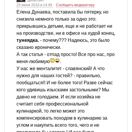
Дебютант
25 июня 2010 в 14:49
Сообщить модератору
Елена Дунаева, поставила бы пятерку, но
снизила немного только за одно это:
прикрывшись детьми, еще и не работает ни
на производстве, ни в офисе на худой конец,
тунеядка.
- почему??? Надеюсь, это было
сказано иронически.
А так статья - отпад просто! Все про нас, про
меня-любимую
.
У нас же менталитет - славянский! А что
нужно для наших гостей? - правильно,
пообщаться!! И не более того! Разве сейчас
кого удивишь изысками застольными? Мы
давно не голодаем. И если хозяйка не
считает себя профессиональной
кулинаркой, то легко может это
компенсировать походом в кулинарию за
углом и накупить всего того, чего и не