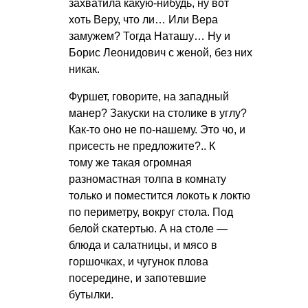
захватила какую-нибудь, ну вот
хоть Веру, что ли… Или Вера
замужем? Тогда Наташу… Ну и
Борис Леонидович с женой, без них
никак.
Фуршет, говорите, на западный
манер? Закуски на столике в углу?
Как-то оно не по-нашему. Это чо, и
присесть не предложите?.. К
тому же такая огромная
разномастная толпа в комнату
только и поместится локоть к локтю
по периметру, вокруг стола. Под
белой скатертью. А на столе —
блюда и салатницы, и мясо в
горшочках, и чугунок плова
посередине, и запотевшие
бутылки.