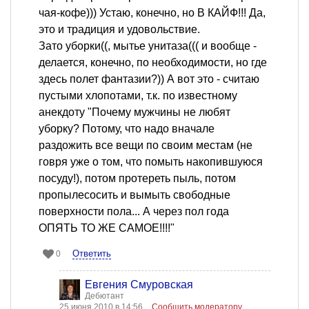
чая-кофе))) Устаю, конечно, но В КАЙФ!!! Да,
это и традиция и удовольствие.
Зато уборки((, мытье унитаза((( и вообще -
делается, конечно, по необходимости, но где
здесь полет фантазии?)) А вот это - считаю
пустыми хлопотами, т.к. по известному
анекдоту "Почему мужчины не любят
уборку? Потому, что надо вначале
раздожить все вещи по своим местам (не
говря уже о том, что помыть накопившуюся
посуду!), потом протереть пыль, потом
пропылесосить и вымыть свободные
поверхности пола... А через пол года
ОПЯТЬ ТО ЖЕ САМОЕ!!!!"
Ответить
0
Евгения Смуровская
Дебютант
25 июня 2010 в 14:56
Сообщить модератору