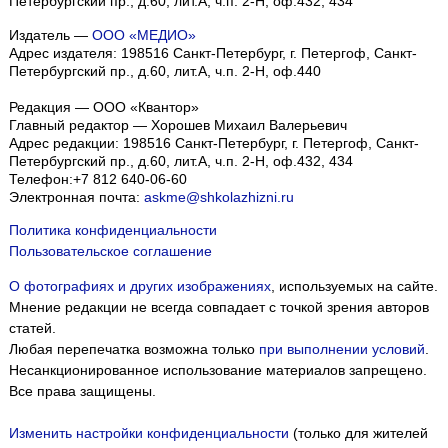
Петербургский пр., д.60, лит.А, ч.п. 2-Н, оф.432, 434
Издатель —
ООО «МЕДИО»
Адрес издателя: 198516 Санкт-Петербург, г. Петергоф, Санкт-
Петербургский пр., д.60, лит.А, ч.п. 2-Н, оф.440
Редакция — ООО «Квантор»
Главный редактор — Хорошев Михаил Валерьевич
Адрес редакции:
198516
Санкт-Петербург, г. Петергоф
,
Санкт-
Петербургский пр., д.60, лит.А, ч.п. 2-Н, оф.432, 434
Телефон:
+7 812 640-06-60
Электронная почта:
askme@shkolazhizni.ru
Политика конфиденциальности
Пользовательское соглашение
О фотографиях и других изображениях
, используемых на сайте.
Мнение редакции не всегда совпадает с точкой зрения авторов
статей.
Любая перепечатка возможна только
при выполнении условий
.
Несанкционированное использование материалов запрещено.
Все права защищены.
Изменить настройки конфиденциальности
(только для жителей