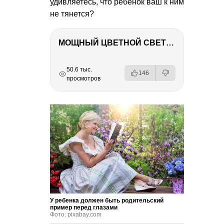
удивляетесь, что ребенок ваш к ним
не тянется?
МОЩНЫЙ ЦВЕТНОЙ СВЕТ – NANLITE FC-500C
РЕКЛАМА
РЕКЛАМА
РЕКЛАМА
РЕКЛАМА
50.6 тыс.
146
просмотров
У ребенка должен быть родительский
пример перед глазами
Фото: pixabay.com