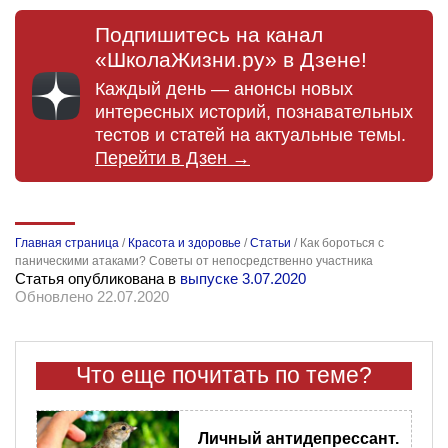
Подпишитесь на канал
«ШколаЖизни.ру» в Дзене!
Каждый день — анонсы новых
интересных историй, познавательных
тестов и статей на актуальные темы.
Перейти в Дзен →
Главная страница
/
Красота и здоровье
/
Статьи
/
Как бороться с
паническими атаками? Советы от непосредственно участника
Статья опубликована в
выпуске 3.07.2020
Обновлено 22.07.2020
Что еще почитать по теме?
Личный антидепрессант.