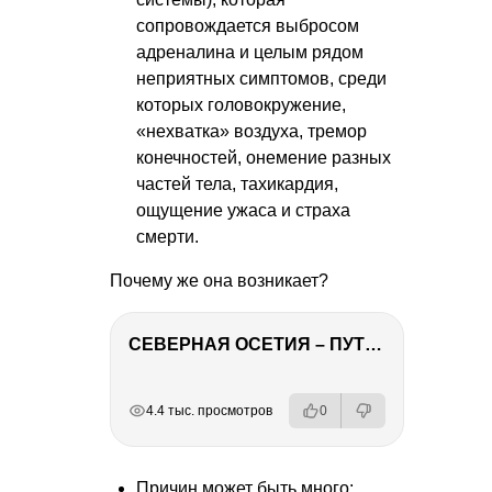
сопровождается выбросом
адреналина и целым рядом
неприятных симптомов, среди
которых головокружение,
«нехватка» воздуха, тремор
конечностей, онемение разных
частей тела, тахикардия,
ощущение ужаса и страха
смерти.
Почему же она возникает?
СЕВЕРНАЯ ОСЕТИЯ – ПУТЕШЕСТВИЕ НА КАВКАЗ часть 4
РЕКЛАМА
РЕКЛАМА
РЕКЛАМА
РЕКЛАМА
РЕКЛАМА
4.4 тыс. просмотров
0
Причин может быть много: