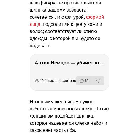
всю фигуру: не противоречит ли
шляпка вашему возрасту,
сочетается ли с фигурой,
формой
лица
, подходит ли к цвету кожи и
волос; соответствует ли стилю
одежды, с которой вы будете ее
надевать.
Антон Немцов — убийство Бориса Немцова, переезд в Дубай, семья и политика
РЕКЛАМА
РЕКЛАМА
РЕКЛАМА
40.4 тыс. просмотров
45
Низеньким женщинам нужно
избегать широкополых шляп. Таким
женщинам подойдет шляпка,
которая надевается слегка набок и
закрывает часть лба.