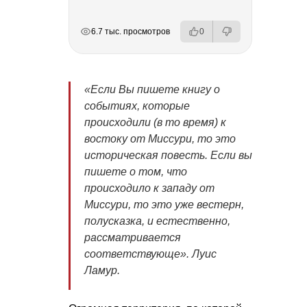
РЕКЛАМА
РЕКЛАМА
РЕКЛАМА
РЕКЛАМА
РЕКЛАМА
6.7 тыс. просмотров
0
«Если Вы пишете книгу о
событиях, которые
происходили
(в то время)
к
востоку от Миссури, то это
историческая повесть. Если вы
пишете о том, что
происходило к западу от
Миссури, то это уже вестерн,
полусказка, и естественно,
рассматривается
соответствующе».
Луис
Ламур.