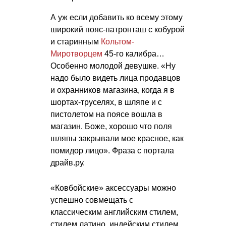
А уж если добавить ко всему этому
широкий пояс-патронташ с кобурой
и старинным
Кольтом-
Миротворцем
45-го калибра…
Особенно молодой девушке. «Ну
надо было видеть лица продавцов
и охранников магазина, когда я в
шортах-труселях, в шляпе и с
пистолетом на поясе вошла в
магазин. Боже, хорошо что поля
шляпы закрывали мое красное, как
помидор лицо». Фраза с портала
драйв.ру.
«Ковбойские» аксессуары можно
успешно совмещать с
классическим английским стилем,
стилем латино, индейским стилем,