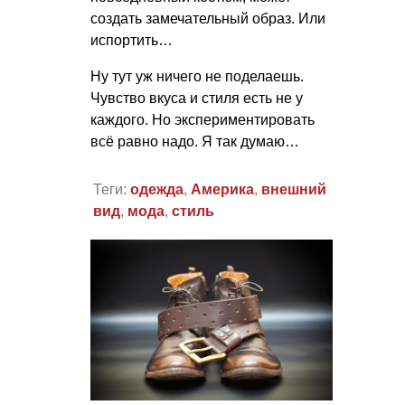
создать замечательный образ. Или
испортить…
Ну тут уж ничего не поделаешь.
Чувство вкуса и стиля есть не у
каждого. Но экспериментировать
всё равно надо. Я так думаю…
Теги:
одежда
,
Америка
,
внешний
вид
,
мода
,
стиль