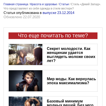
Главная страница
/
Красота и здоровье
/
Статьи
/
Стиль «Дикий Запад».
Что представляет из себя одежда в стиле вестерн?
Статья опубликована в
выпуске 23.12.2014
Обновлено 22.07.2020
Что еще почитать по теме?
Секрет молодости. Как
женщинам удается
выглядеть моложе своих
лет?
Мир моды. Как вернулась
эпоха максимализма?
Базовый минимум
модных вещей. Без чего