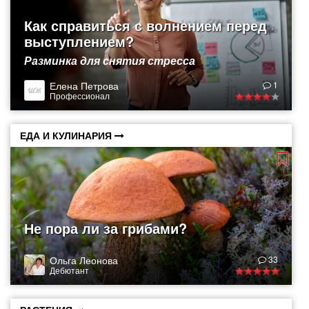
Как справиться с волнением перед
выступлением?
Разминка для снятия стресса
Елена Петрова
1
Профессионал
ЕДА И КУЛИНАРИЯ
Не пора ли за грибами?
Ольга Леонова
33
Дебютант