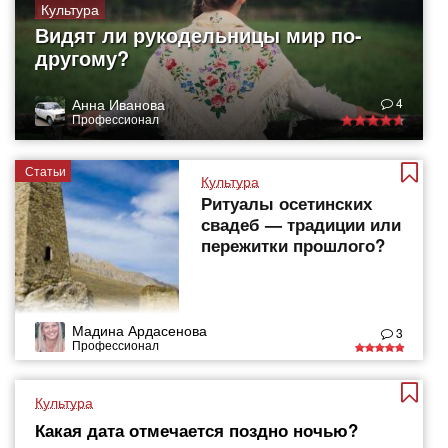
Культура
Видят ли рукодельницы мир по-
другому?
Анна Иванова
4
Профессионал
Статьи
Культура
Ритуалы осетинских
свадеб — традиции или
пережитки прошлого?
Мадина Ардасенова
3
Профессионал
Культура
Какая дата отмечается поздно ночью?