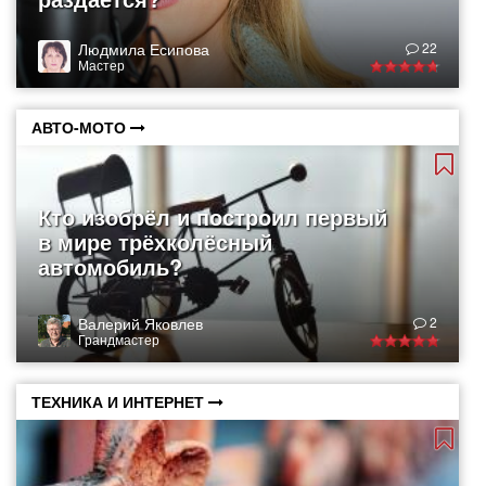
Людмила Есипова
22
Мастер
АВТО-МОТО
Кто изобрёл и построил первый
в мире трёхколёсный
автомобиль?
Валерий Яковлев
2
Грандмастер
ТЕХНИКА И ИНТЕРНЕТ