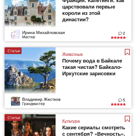
Франция. Капетинги: как
царствовали первые
короли из этой
династии?
Ирина Михайловская
2
Мастер
Статьи
Животные
Почему вода в Байкале
такая чистая? Байкало-
Иркутские зарисовки
Владимир Жестков
5
Грандмастер
Статьи
Культура
Какие сериалы смотреть
с сентября? «Вечность»,