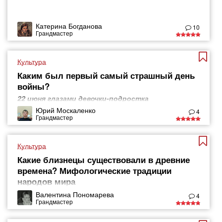
Катерина Богданова
10
Грандмастер
Культура
Каким был первый самый страшный день
войны?
22 июня глазами девочки-подростка
Юрий Москаленко
4
Грандмастер
Культура
Какие близнецы существовали в древние
времена? Мифологические традиции
народов мира
Валентина Пономарева
4
Грандмастер