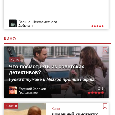
Галина Шехмаметьева
Дебютант
КИНО
Кино
Что посмотреть из советских
детективов?
Гудки в тумане и Мягков против Гафта
Евгений Жарков
3
Грандмастер
Статьи
Кино
Домашний кинотеатр: