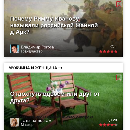
Почему Римму Иванову
называли российской Жанной
д’Арк?
Владимир Рогоза
1
Грандмастер
МУЖЧИНА И ЖЕНЩИНА
Отдохнуть вдвоем или друг от
друга?
Плюсы и минусы совместного отпуска
Татьяна Бергам
20
Мастер