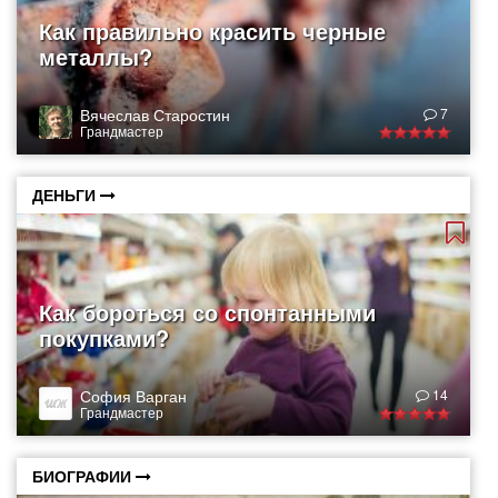
Как правильно красить черные
металлы?
Вячеслав Старостин
7
Грандмастер
ДЕНЬГИ
Как бороться со спонтанными
покупками?
София Варган
14
Грандмастер
БИОГРАФИИ