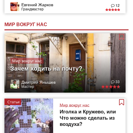
Евгений Жарков
12
Грандмастер
МИР ВОКРУГ НАС
Мир вокруг нас
Зачем ходить на почту?
Дмитрий Янышев
33
Мастер
Статьи
Мир вокруг нас
Иголка и Кружево, или
Что можно сделать из
воздуха?