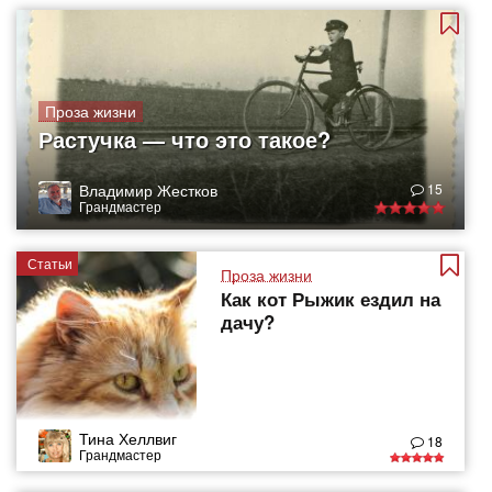
Проза жизни
Растучка — что это такое?
Владимир Жестков
15
Грандмастер
Статьи
Проза жизни
Как кот Рыжик ездил на
дачу?
Тина Хеллвиг
18
Грандмастер