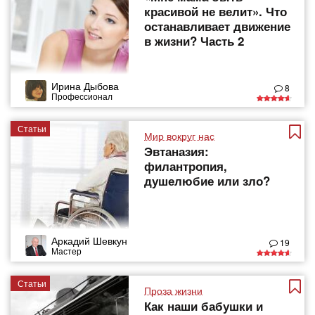
красивой не велит». Что
останавливает движение
в жизни? Часть 2
Ирина Дыбова
8
Профессионал
Статьи
Мир вокруг нас
Эвтаназия:
филантропия,
душелюбие или зло?
Аркадий Шевкун
19
Мастер
Статьи
Проза жизни
Как наши бабушки и