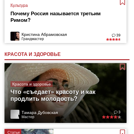
Культура
Почему Россия называется третьим
Римом?
Кристина Абрамовская
39
Грандмастер
КРАСОТА И ЗДОРОВЬЕ
Красота и здоровье
Что «съедает» красоту и как
продлить молодость?
Тамара Дубовская
3
Мастер
Статьи