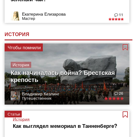
Екатерина Елизарова
11
Мастер
ИСТОРИЯ
Чтобы помнили
История
Как начиналась война? Брестская
крепость
Владимир Кезлинг
26
Путешественник
Статьи
История
Как выглядел мемориал в Танненберге?