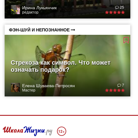
Ирина Лукьянчик
25
редактор
ФЭН-ШУЙ И НЕПОЗНАННОЕ
Стрекоза как символ. Что может
означать подарок?
Елена Шуваева-Петросян
7
Мастер
12+