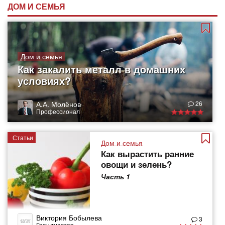
ДОМ И СЕМЬЯ
Дом и семья
Как закалить металл в домашних
условиях?
А.А. Молёнов
26
Профессионал
Статьи
Дом и семья
Как вырастить ранние
овощи и зелень?
Часть 1
Виктория Бобылева
3
Грандмастер