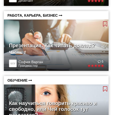
Дебютант
РАБОТА, КАРЬЕРА, БИЗНЕС
Презентация. Как читать доклад?
Часть 1
София Варган
5
Грандмастер
ОБУЧЕНИЕ
Как научиться говорить красиво и
свободно, или Чей голосок тут
раздается?