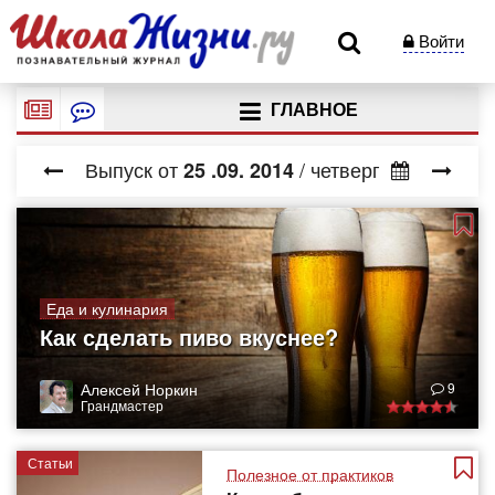
Войти
ГЛАВНОЕ
Выпуск от
/ четверг
25
.09.
2014
Еда и кулинария
Как сделать пиво вкуснее?
Алексей Норкин
9
Грандмастер
Статьи
Полезное от практиков