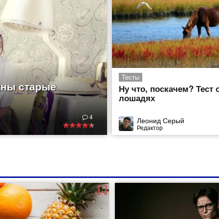
Тесты
жны старые
Ну что, поскачем? Тест 
лошадях
4
Леонид Серый
Редактор