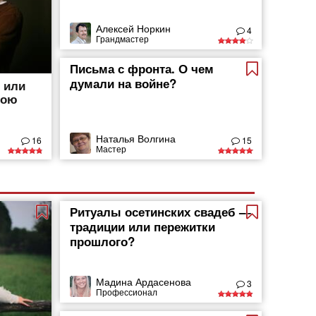
Алексей Норкин
4
Грандмастер
Письма с фронта. О чем
думали на войне?
, или
вою
Наталья Волгина
16
15
Мастер
Ритуалы осетинских свадеб —
традиции или пережитки
прошлого?
Мадина Ардасенова
3
Профессионал