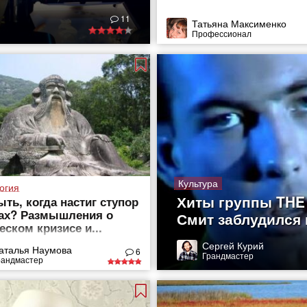
11
Татьяна Максименко
Профессионал
Культура
огия
Хиты группы THE 
ыть, когда настиг ступор
ах? Размышления о
Смит заблудился 
еском кризисе и...
ле жизни
Сергей Курий
аталья Наумова
6
Грандмастер
рандмастер