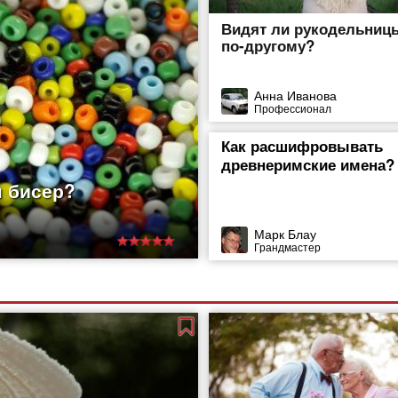
Видят ли рукодельниц
по-другому?
Анна Иванова
Профессионал
Как расшифровывать
древнеримские имена?
н бисер?
. Несмотря на свою
 теряет популярности.
Марк Блау
Грандмастер
зие техник работы с
нных из бисера или
еменный би