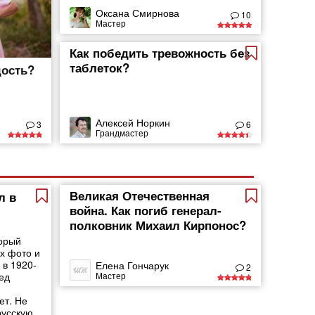
Оксана Смирнова
10
Мастер
Как победить тревожность без
таблеток?
дость?
Алексей Норкин
3
6
Грандмастер
Великая Отечественная
л в
война. Как погиб генерал-
полковник Михаил Кирпонос?
орый
х фото и
 в 1920-
Елена Гончарук
2
Мастер
ед
ет. Не
русскую