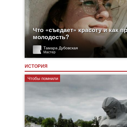
Что «съедает» красоту и как п
молодость?
Тамара Дубовская
Мастер
ИСТОРИЯ
Чтобы помнили