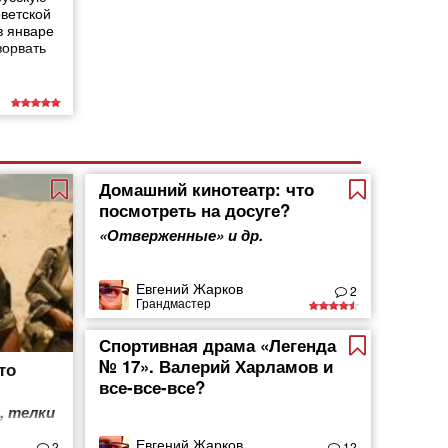
ветской
в январе
зорвать
Домашний кинотеатр: что
посмотреть на досуге?
«Отверженные» и др.
Евгений Жарков
2
Грандмастер
Спортивная драма «Легенда
№ 17». Валерий Харламов и
то
все-все-все?
, телки
Евгений Жарков
2
12