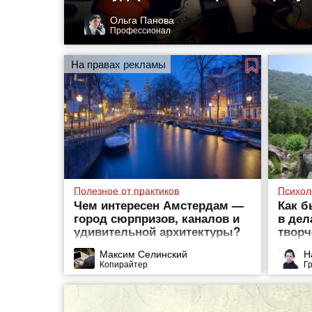
Ольга Панова
Профессионал
На правах рекламы
Полезное от практиков
Психол
Чем интересен Амстердам —
Как б
город сюрпризов, каналов и
в дел
удивительной архитектуры?
творч
смыс
Максим Селинский
Н
Копирайтер
Г