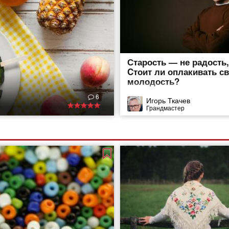
Старость — не радость
Cтоит ли оплакивать с
молодость?
6
Игорь Ткачев
Грандмастер