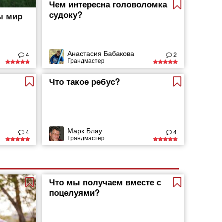
Чем интересна головоломка
судоку?
ы мир
Анастасия Бабакова
4
2
Грандмастер
Что такое ребус?
Марк Блау
4
4
Грандмастер
Что мы получаем вместе с
поцелуями?