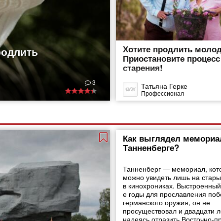
Хотите продлить моло
родлить
Приостановите процесс
старения!
3
Татьяна Герке
Профессионал
Как выглядел мемориа
Танненберге?
Танненберг — мемориал, кот
можно увидеть лишь на стары
в кинохрониках. Выстроенный
е годы для прославления поб
германского оружия, он не
просуществовал и двадцати л
надеясь отразить Восточно-п