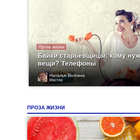
Проза жизни
Байки старьевщицы: кому ну
вещи? Телефоны
Наталья Волгина
Мастер
ПРОЗА ЖИЗНИ