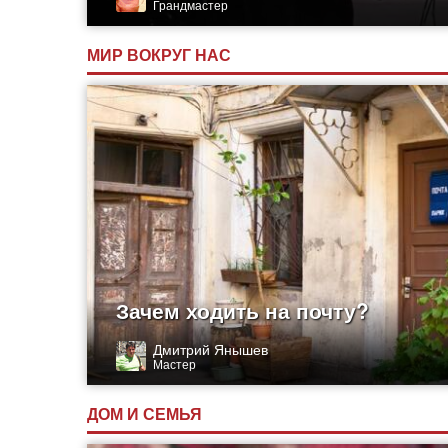
Грандмастер
МИР ВОКРУГ НАС
Зачем ходить на почту?
Дмитрий Янышев
Мастер
ДОМ И СЕМЬЯ