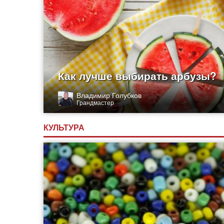
Как лучше выбирать арбузы?
Владимир Голубков
Грандмастер
КУЛЬТУРА