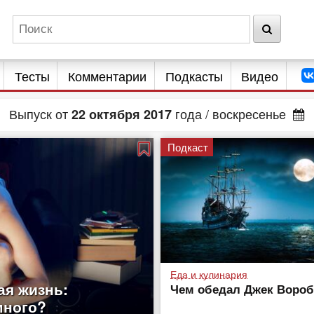
Тесты
Комментарии
Подкасты
Видео
Выпуск от
года
/ воскресенье
22
октября
2017
Подкаст
Еда и кулинария
я жизнь:
Чем обедал Джек Вороб
много?