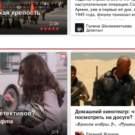
наступательную операцию Со
Армии, уже в первые её дни, 
кая крепость
1945 года, фюрер приказал в
мемориал. Предыстория
26
Галина Шехмаметьева
Дебютант
Домашний кинотеатр: ч
детективов?
посмотреть на досуге?
Гафта
«Бросок кобры 2», «Пушки
и азарт» и не только
3
Евгений Жарков