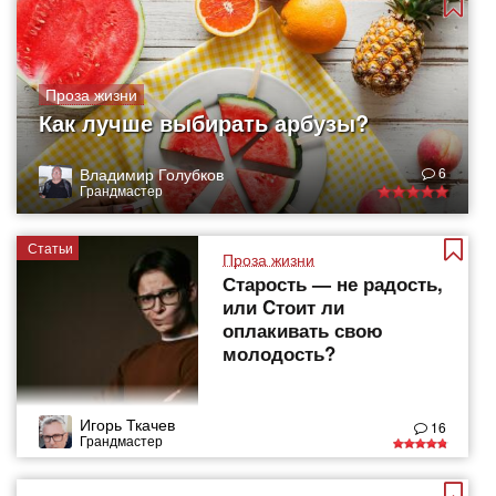
Проза жизни
Как лучше выбирать арбузы?
Владимир Голубков
6
Грандмастер
Статьи
Проза жизни
Старость — не радость,
или Cтоит ли
оплакивать свою
молодость?
Игорь Ткачев
16
Грандмастер