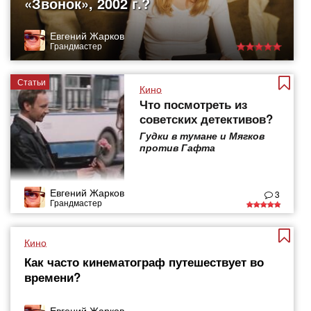
«Звонок», 2002 г.?
Евгений Жарков
Грандмастер
Статьи
Кино
Что посмотреть из
советских детективов?
Гудки в тумане и Мягков
против Гафта
Евгений Жарков
3
Грандмастер
Кино
Как часто кинематограф путешествует во
времени?
Евгений Жарков