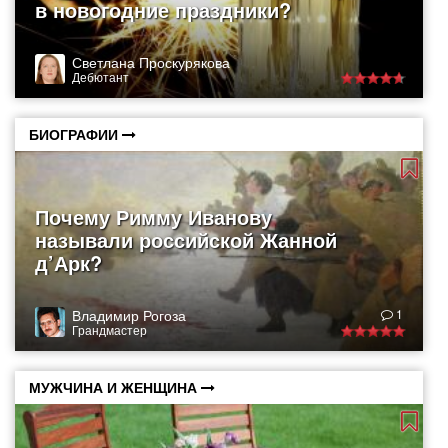
в новогодние праздники?
Светлана Проскурякова
Дебютант
БИОГРАФИИ
Почему Римму Иванову
называли российской Жанной
д’Арк?
Владимир Рогоза
1
Грандмастер
МУЖЧИНА И ЖЕНЩИНА