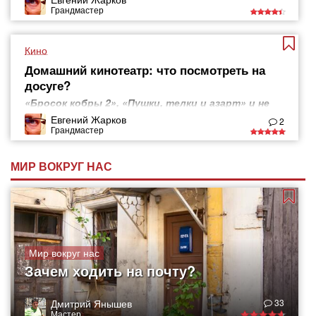
Грандмастер
Кино
Домашний кинотеатр: что посмотреть на
досуге?
«Бросок кобры 2», «Пушки, телки и азарт» и не
только
Евгений Жарков
2
Грандмастер
МИР ВОКРУГ НАС
Мир вокруг нас
Зачем ходить на почту?
Дмитрий Янышев
33
Мастер