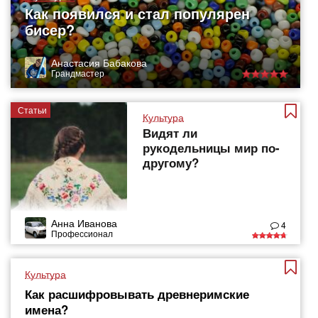
Как появился и стал популярен
бисер?
Анастасия Бабакова
Грандмастер
Статьи
Культура
Видят ли
рукодельницы мир по-
другому?
Анна Иванова
4
Профессионал
Культура
Как расшифровывать древнеримские
имена?