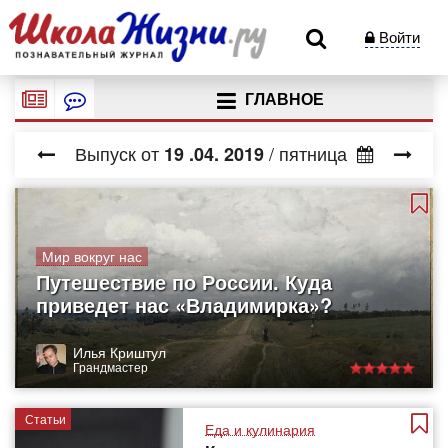
Войти
ГЛАВНОЕ
Выпуск от
/ пятница
19
.04.
2019
Мир вокруг нас
Путешествие по России. Куда
приведет нас «Владимирка»?
Илья Криштул
Грандмастер
Статьи
Еда и кулинария