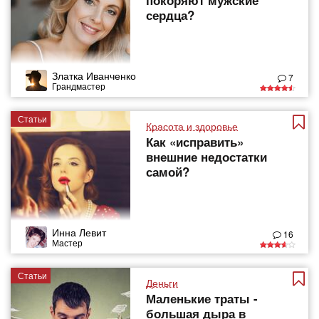
покоряют мужские
сердца?
Златка Иванченко
7
Грандмастер
Статьи
Красота и здоровье
Как «исправить»
внешние недостатки
самой?
Инна Левит
16
Мастер
Статьи
Деньги
Маленькие траты -
большая дыра в