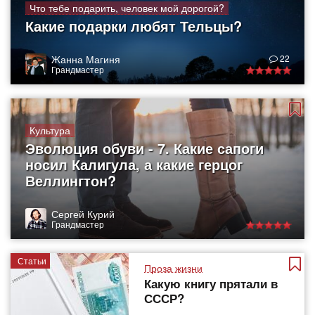
Что тебе подарить, человек мой дорогой?
Какие подарки любят Тельцы?
Жанна Магиня
22
Грандмастер
Культура
Эволюция обуви - 7. Какие сапоги
носил Калигула, а какие герцог
Веллингтон?
Сергей Курий
Грандмастер
Статьи
Проза жизни
Какую книгу прятали в
СССР?