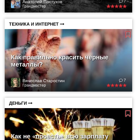
Анатолий Пастухов
7
Грандмастер
ТЕХНИКА И ИНТЕРНЕТ
Как правильно красить черные
металлы?
Вячеслав Старостин
7
Грандмастер
ДЕНЬГИ
Как не «проесть» всю зарплату