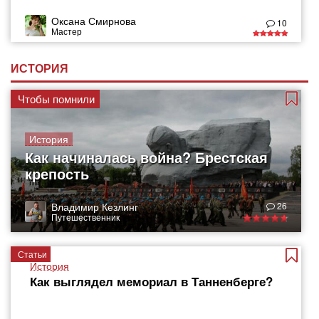
Оксана Смирнова
10
Мастер
ИСТОРИЯ
Чтобы помнили
История
Как начиналась война? Брестская
крепость
Владимир Кезлинг
26
Путешественник
Статьи
История
Как выглядел мемориал в Танненберге?