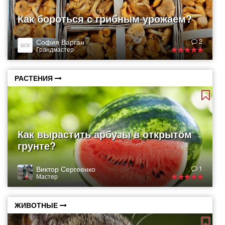
Как бороться с грибным урожаем?
София Варган
2
Грандмастер
РАСТЕНИЯ
Как вырастить арбузы в открытом
грунте?
Виктор Сергеенко
1
Мастер
ЖИВОТНЫЕ