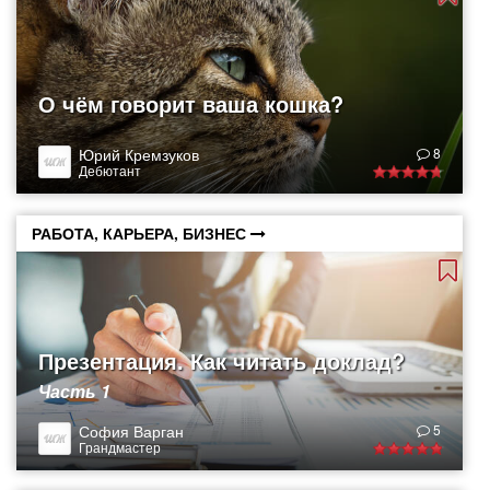
О чём говорит ваша кошка?
Юрий Кремзуков
8
Дебютант
РАБОТА, КАРЬЕРА, БИЗНЕС
Презентация. Как читать доклад?
Часть 1
София Варган
5
Грандмастер