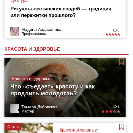
Культура
Ритуалы осетинских свадеб — традиции
или пережитки прошлого?
Мадина Ардасенова
3
Профессионал
КРАСОТА И ЗДОРОВЬЕ
Красота и здоровье
Что «съедает» красоту и как
продлить молодость?
Тамара Дубовская
3
Мастер
Статьи
Красота и здоровье