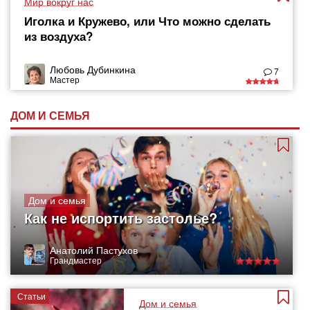
Мир вокруг нас
Иголка и Кружево, или Что можно сделать
из воздуха?
Любовь Дубинкина
7
Мастер
ДОМ И СЕМЬЯ
Дом и семья
Как не испортить застолье?
Анатолий Пастухов
Грандмастер
Статьи
Дом и семья