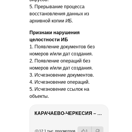
5. Прерывание процесса
восстановления данных из
архивной копии
ИБ
.
Признаки нарушения
целостности ИБ
1. Появление документов без
номеров и/или дат создания.
2. Появление операций без
номеров и/или дат создания.
3. Исчезновение документов.
4. Исчезновение операций.
5. Исчезновение ссылок на
объекты.
КАРАЧАЕВО-ЧЕРКЕСИЯ – ПУТЕШЕСТВИЕ НА КАВКАЗ часть 2
РЕКЛАМА
РЕКЛАМА
РЕКЛАМА
12.1 тыс. просмотров
1