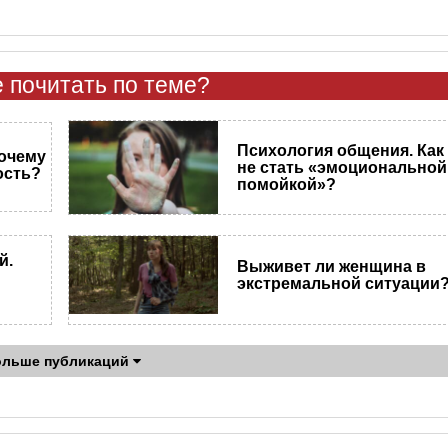
 почитать по теме?
Психология общения. Как
почему
не стать «эмоциональной
ость?
помойкой»?
й.
Выживет ли женщина в
экстремальной ситуации
ольше публикаций