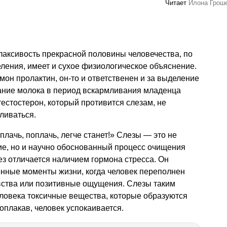
Читает
Илона Грош
лаксивость прекрасной половины человечества, по
ления, имеет и сухое физиологическое объяснение.
он пролактин, он-то и ответственен и за выделение
ование молока в период вскармливания младенца
тестостерон, который противится слезам, не
ливаться.
плачь, поплачь, легче станет!» Слезы — это не
ие, но и научно обоснованный процесс очищения
ез отличается наличием гормона стресса. Он
енные моменты жизни, когда человек переполнен
увства или позитивные ощущения. Слезы таким
ловека токсичные вещества, которые образуются
оплакав, человек успокаивается.