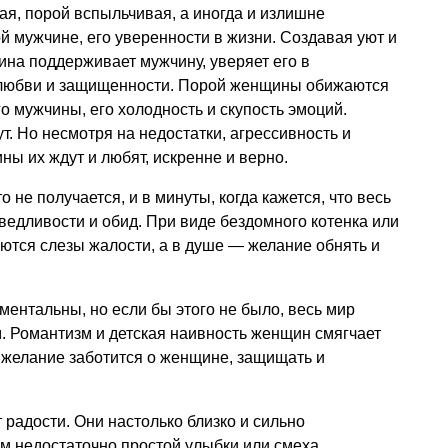
ая, порой вспыльчивая, а иногда и излишне
й мужчине, его уверенности в жизни. Создавая уют и
на поддерживает мужчину, уверяет его в
 любви и защищенности. Порой женщины обижаются
о мужчины, его холодность и скупость эмоций.
т. Но несмотря на недостатки, агрессивность и
ы их ждут и любят, искренне и верно.
о не получается, и в минуты, когда кажется, что весь
аведливости и обид. При виде бездомного котенка или
ются слезы жалости, а в душе — желание обнять и
ентальны, но если бы этого не было, весь мир
. Романтизм и детская наивность женщин смягчает
 желание заботится о женщине, защищать и
 радости. Они настолько близко и сильно
м недостаточно простой улыбки или смеха.