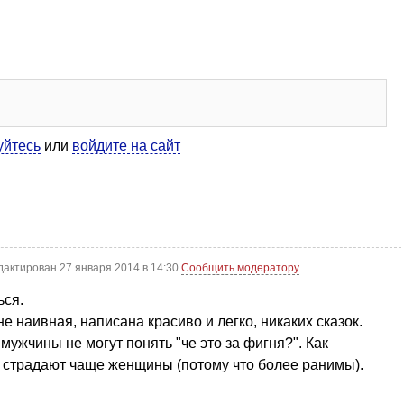
уйтесь
или
войдите на сайт
дактирован 27 января 2014 в 14:30
Сообщить модератору
ься.
е наивная, написана красиво и легко, никаких сказок.
ужчины не могут понять "че это за фигня?". Как
о страдают чаще женщины (потому что более ранимы).