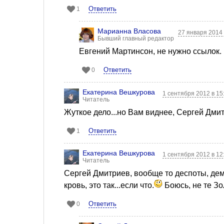
Ответить
1
Марианна Власова
27 января 2014 
Бывший главный редактор
Евгений Мартинсон, не нужно ссылок.
Ответить
0
Екатерина Вешкурова
1 сентября 2012 в 15
Читатель
Жуткое дело...но Вам виднее, Сергей Дми
Ответить
1
Екатерина Вешкурова
1 сентября 2012 в 12
Читатель
Сергей Дмитриев, вообще то деспоты, дем
кровь, это так...если что.
Боюсь, не те З
Ответить
0