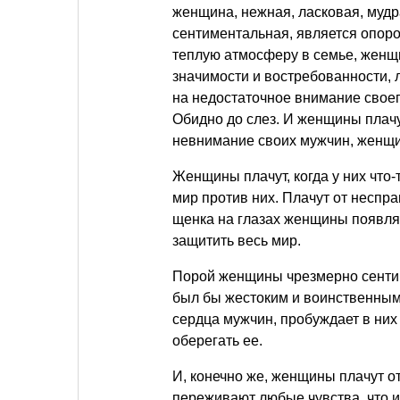
женщина, нежная, ласковая, мудр
сентиментальная, является опоро
теплую атмосферу в семье, женщи
значимости и востребованности,
на недостаточное внимание своег
Обидно до слез. И женщины плачу
невнимание своих мужчин, женщин
Женщины плачут, когда у них что-т
мир против них. Плачут от неспр
щенка на глазах женщины появля
защитить весь мир.
Порой женщины чрезмерно сентим
был бы жестоким и воинственным
сердца мужчин, пробуждает в них
оберегать ее.
И, конечно же, женщины плачут от
переживают любые чувства, что и