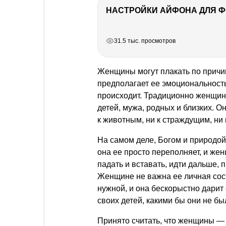
НАСТРОЙКИ АЙФОНА ДЛЯ 
РЕКЛАМА
РЕКЛАМА
РЕКЛАМА
РЕКЛАМА
РЕКЛАМА
31.5 тыс. просмотров
Женщины могут плакать по причин
предполагает ее эмоциональность
происходит. Традиционно женщина
детей, мужа, родных и близких. О
к животным, ни к страждущим, ни
На самом деле, Богом и природой
она ее просто переполняет, и же
падать и вставать, идти дальше, 
Женщине не важна ее личная сост
нужной, и она бескорыстно дарит
своих детей, какими бы они не бы
Принято считать, что женщины — 