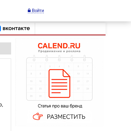
Войти
р,