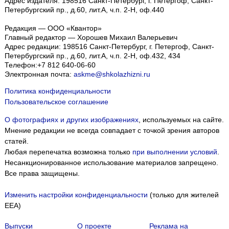
Адрес издателя: 198516 Санкт-Петербург, г. Петергоф, Санкт-
Петербургский пр., д.60, лит.А, ч.п. 2-Н, оф.440
Редакция — ООО «Квантор»
Главный редактор — Хорошев Михаил Валерьевич
Адрес редакции:
198516
Санкт-Петербург, г. Петергоф
,
Санкт-
Петербургский пр., д.60, лит.А, ч.п. 2-Н, оф.432, 434
Телефон:
+7 812 640-06-60
Электронная почта:
askme@shkolazhizni.ru
Политика конфиденциальности
Пользовательское соглашение
О фотографиях и других изображениях
, используемых на сайте.
Мнение редакции не всегда совпадает с точкой зрения авторов
статей.
Любая перепечатка возможна только
при выполнении условий
.
Несанкционированное использование материалов запрещено.
Все права защищены.
Изменить настройки конфиденциальности
(только для жителей
EEA)
Выпуски
О проекте
Реклама на