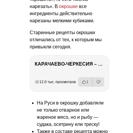
нарезать». В
окрошке
все
ингредиенты действительно
нарезаны мелкими кубиками.
Старинные рецепты окрошки
отличались от тех, к которым мы
привыкли сегодня.
КАРАЧАЕВО-ЧЕРКЕСИЯ – ПУТЕШЕСТВИЕ НА КАВКАЗ часть 2
РЕКЛАМА
РЕКЛАМА
РЕКЛАМА
12.0 тыс. просмотров
1
На Руси в окрошку добавляли
не только отварное или
жареное мясо, но и рыбу —
судака, осетрину или треску!
Также в составе рецепта можно