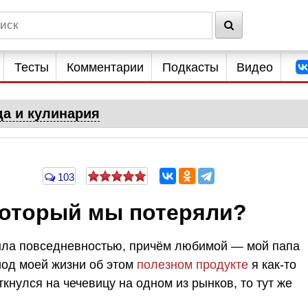
Тесты
Комментарии
Подкасты
Видео
да и кулинария
103
 который мы потеряли?
была повседневностью, причём любимой — мой папа
иод моей жизни об этом
полезном продукте
я как-то
кнулся на чечевицу на одном из рынков, то тут же