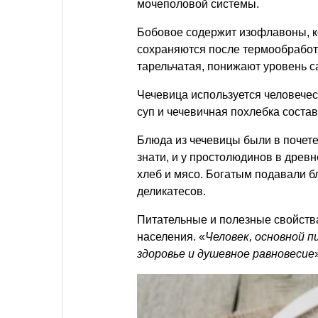
мочеполовой системы.
Бобовое содержит изофлавоны, к
сохраняются после термообработк
тарельчатая, понижают уровень с
Чечевица используется человече
суп и чечевичная похлебка соста
Блюда из чечевицы были в почете
знати, и у простолюдинов в древ
хлеб и мясо. Богатым подавали б
деликатесов.
Питательные и полезные свойств
населения. «
Человек, основной 
здоровье и душевное равновесие