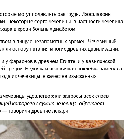
оторые могут подавлять рак груди. Изофлавоны
и. Некоторые сорта чечевицы, в частности чечевица
ахара в крови больных диабетом.
ством в пищу с незапамятных времен. Чечевичный
вляли основу питания многих древних цивилизаций.
 и у фараонов в древнем Египте, и у вавилонской
ней Греции. Беднякам чечевичная похлебка заменяла
люда из чечевицы, в качестве изысканных
а чечевицы удовлетворяли запросы всех слоев
пищей которого служит чечевица, обретает
» — говорили древние лекари.