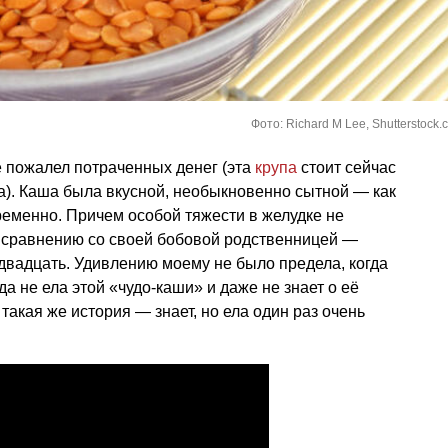
Фото: Richard M Lee, Shutterstock.
не пожалел потраченных денег (эта
крупа
стоит сейчас
а). Каша была вкусной, необыкновенно сытной — как
временно. Причем особой тяжести в желудке не
о сравнению со своей бобовой родственницей —
 двадцать. Удивлению моему не было предела, когда
да не ела этой «чудо-каши» и даже не знает о её
акая же история — знает, но ела один раз очень