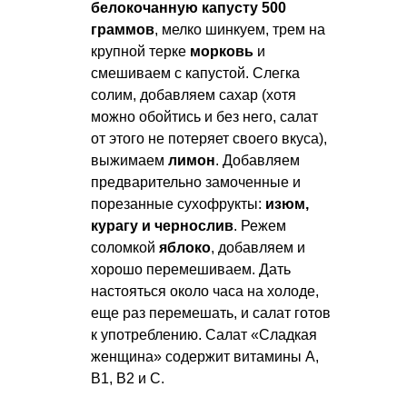
белокочанную капусту 500
граммов
, мелко шинкуем, трем на
крупной терке
морковь
и
смешиваем с капустой. Слегка
солим, добавляем сахар (хотя
можно обойтись и без него, салат
от этого не потеряет своего вкуса),
выжимаем
лимон
. Добавляем
предварительно замоченные и
порезанные сухофрукты:
изюм,
курагу и чернослив
. Режем
соломкой
яблоко
, добавляем и
хорошо перемешиваем. Дать
настояться около часа на холоде,
еще раз перемешать, и салат готов
к употреблению. Салат «Сладкая
женщина» содержит витамины А,
В1, В2 и С.