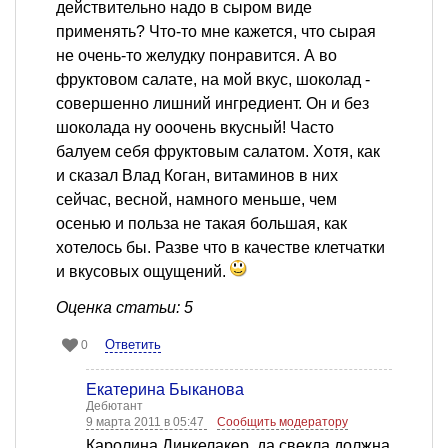
действительно надо в сыром виде
применять? Что-то мне кажется, что сырая
не очень-то желудку понравится. А во
фруктовом салате, на мой вкус, шоколад -
совершенно лишний ингредиент. Он и без
шоколада ну ооочень вкусный! Часто
балуем себя фруктовым салатом. Хотя, как
и сказал Влад Коган, витаминов в них
сейчас, весной, намного меньше, чем
осенью и польза не такая большая, как
хотелось бы. Разве что в качестве клетчатки
и вкусовых ощущений.
Оценка статьи: 5
Ответить
0
Екатерина Быканова
Дебютант
9 марта 2011 в 05:47
Сообщить модератору
Каролина Динкелакер, да свекла должна