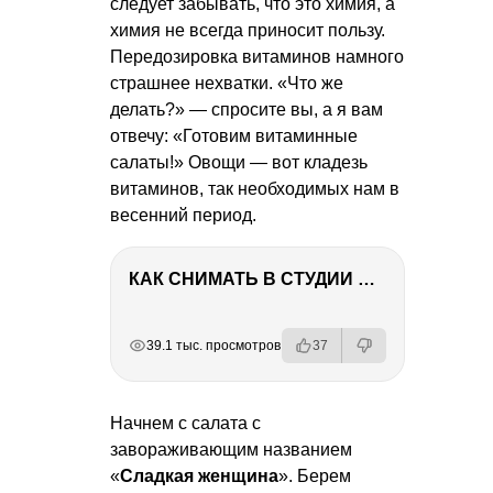
следует забывать, что это химия, а
химия не всегда приносит пользу.
Передозировка витаминов намного
страшнее нехватки. «Что же
делать?» — спросите вы, а я вам
отвечу: «Готовим витаминные
салаты!» Овощи — вот кладезь
витаминов, так необходимых нам в
весенний период.
КАК СНИМАТЬ В СТУДИИ СО ВСПЫШКАМИ
РЕКЛАМА
РЕКЛАМА
РЕКЛАМА
39.1 тыс. просмотров
37
Начнем с салата с
завораживающим названием
«
Сладкая женщина
». Берем