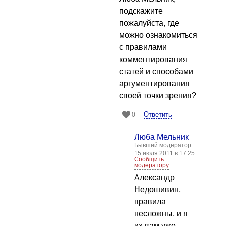
подскажите
пожалуйста, где
можно ознакомиться
с правилами
комментирования
статей и способами
аргументирования
своей точки зрения?
Ответить
0
Люба Мельник
Бывший модератор
15 июля 2011 в 17:25
Сообщить
модератору
Александр
Недошивин,
правила
несложны, и я
их вам уже