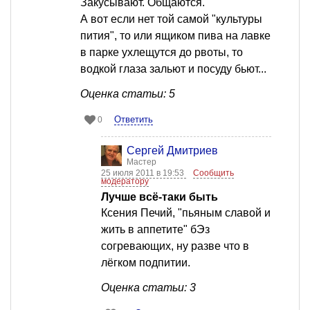
Закусывают. Общаются.
А вот если нет той самой "культуры
пития", то или ящиком пива на лавке
в парке ухлещутся до рвоты, то
водкой глаза зальют и посуду бьют...
Оценка статьи: 5
Ответить
0
Сергей Дмитриев
Мастер
25 июля 2011 в 19:53
Сообщить
модератору
Лучше всё-таки быть
Ксения Печий, "пьяным славой и
жить в аппетите" бЭз
согревающих, ну разве что в
лёгком подпитии.
Оценка статьи: 3