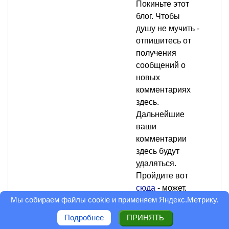
Покиньте этот
блог. Чтобы
душу не мучить -
отпишитесь от
получения
сообщений о
новых
комментариях
здесь.
Дальнейшие
ваши
комментарии
здесь будут
удаляться.
Пройдите вот
сюда
- может,
Мы собираем файлы cookie и применяем
Яндекс.Метрику
.
тогда у вас
хватит совести
Подробнее
ПРИНЯТЬ
извиниться за