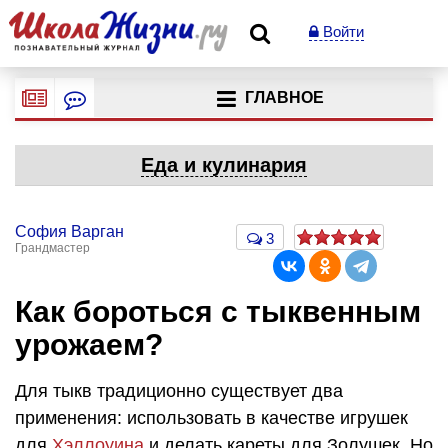
Войти
ГЛАВНОЕ
Еда и кулинария
София Варган
3
Грандмастер
Как бороться с тыквенным
урожаем?
Для тыкв традиционно существует два
применения: использовать в качестве игрушек
для
Хэллоуина
и делать кареты для Золушек. Но