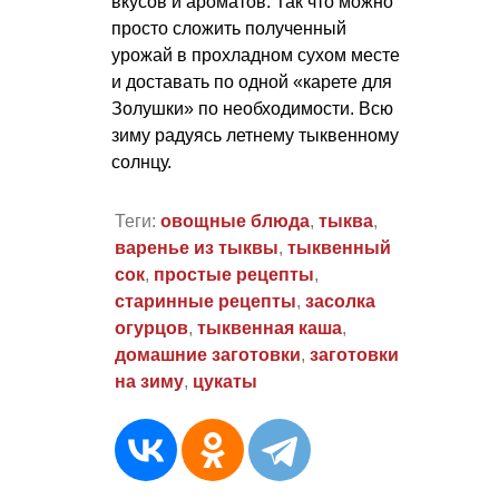
вкусов и ароматов. Так что можно
просто сложить полученный
урожай в прохладном сухом месте
и доставать по одной «карете для
Золушки» по необходимости. Всю
зиму радуясь летнему тыквенному
солнцу.
Теги:
овощные блюда
,
тыква
,
варенье из тыквы
,
тыквенный
сок
,
простые рецепты
,
старинные рецепты
,
засолка
огурцов
,
тыквенная каша
,
домашние заготовки
,
заготовки
на зиму
,
цукаты