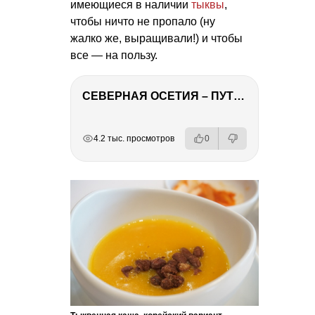
имеющиеся в наличии
тыквы
,
чтобы ничто не пропало (ну
жалко же, выращивали!) и чтобы
все — на пользу.
СЕВЕРНАЯ ОСЕТИЯ – ПУТЕШЕСТВИЕ НА КАВКАЗ часть 4
РЕКЛАМА
РЕКЛАМА
РЕКЛАМА
4.2 тыс. просмотров
0