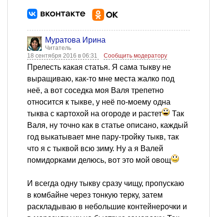
Муратова Ирина
Читатель
18 сентября 2016 в 06:31
Сообщить модератору
Прелесть какая статья. Я сама тыкву не
выращиваю, как-то мне места жалко под
неё, а вот соседка моя Валя трепетно
относится к тыкве, у неё по-моему одна
тыква с картохой на огороде и растет
Так
Валя, ну точно как в статье описано, каждый
год выкатывает мне пару-тройку тыкв, так
что я с тыквой всю зиму. Ну а я Валей
помидорками делюсь, вот это мой овощ
И всегда одну тыкву сразу чищу, пропускаю
в комбайне через тонкую терку, затем
раскладываю в небольшие контейнерочки и