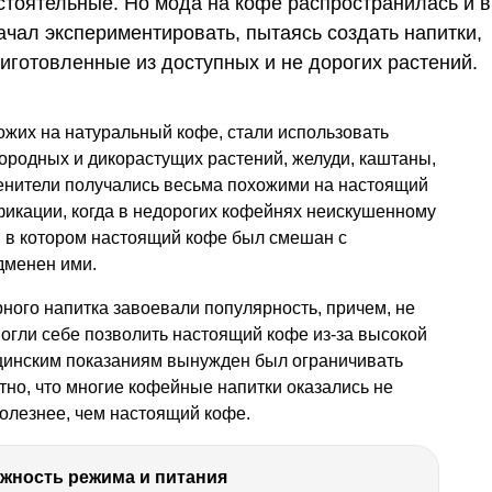
стоятельные. Но мода на кофе распространилась и в
начал экспериментировать, пытаясь создать напитки,
риготовленные из доступных и не дорогих растений.
ожих на натуральный кофе, стали использовать
городных и дикорастущих растений, желуди, каштаны,
нители получались весьма похожими на настоящий
фикации, когда в недорогих кофейнях неискушенному
, в котором настоящий кофе был смешан с
одменен ими.
ого напитка завоевали популярность, причем, не
могли себе позволить настоящий кофе из-за высокой
дицинским показаниям вынужден был ограничивать
тно, что многие кофейные напитки оказались не
полезнее, чем настоящий кофе.
ность режима и питания