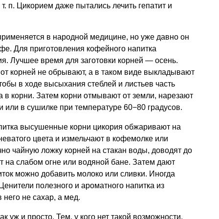
 т. п.
Цикорием даже пытались лечить гепатит и
применяется в народной медицине, но уже давно он
офе. Для приготовления кофейного напитка
я. Лучшее время для заготовки корней — осень.
 от корней не обрывают, а в таком виде выкладывают
чтобы в ходе высыхания стеблей и листьев часть
 в корни. Затем корни отмывают от земли, нарезают
и или в сушилке при температуре 60−80 градусов.
питка высушенные корни цикория обжаривают на
неватого цвета и измельчают в кофемолке или
чно чайную ложку корней на стакан воды, доводят до
 на слабом огне или водяной бане. Затем дают
иток можно добавить молоко или сливки. Иногда
 Ценители полезного и ароматного напитка из
него не сахар, а мед.
к уж и просто. Тем, у кого нет такой возможности,