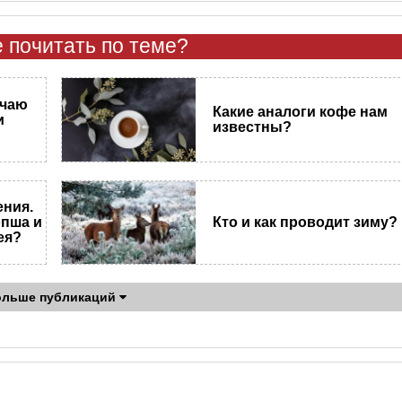
 почитать по теме?
 чаю
Какие аналоги кофе нам
и
известны?
ения.
опша и
Кто и как проводит зиму?
ея?
ольше публикаций