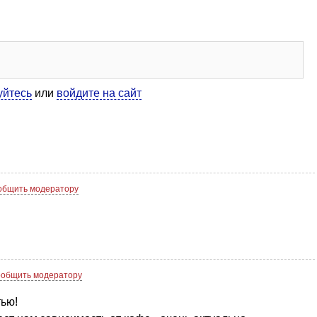
уйтесь
или
войдите на сайт
общить модератору
общить модератору
тью!