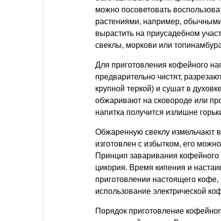
можно посоветовать воспользова
растениями, например, обычными
вырастить на приусадебном участ
свеклы, моркови или топинамбура
Для приготовления кофейного нап
предварительно чистят, разрезаю
крупной теркой) и сушат в духов
обжаривают на сковороде или прот
напитка получится излишне горьк
Обжаренную свеклу измельчают в
изготовлен с избытком, его можно
Принцип заваривания кофейного н
цикория. Время кипения и настаив
приготовлении настоящего кофе, 
использование электрической ко
Порядок приготовление кофейного