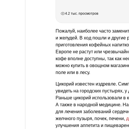
РЕКЛАМА
РЕКЛАМА
РЕКЛАМА
4.2 тыс. просмотров
Пожалуй, наиболее часто заменит
и желудей. В ход пошли и другие
приготовления кофейных напитков,
Европе не растут или чрезвычайн
кофе вполне доступны, так как н
можно купить в овощном магазине
поле или в лесу.
Цикорий известен издревле. Сим
увидеть на городских пустырях, у 
Раньше цикорий использовали в к
А также в народной медицине. Н
для лечения заболеваний сердечн
желчного пузыря, почек, печени,
д
улучшения аппетита и пищеварен