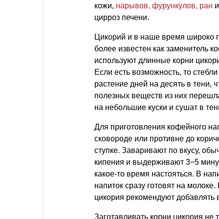
кожи,
нарывов, фурункулов, ран
и
цирроз печени.
Цикорий и в наше время широко 
более известен как заменитель к
используют длинные корни цикори
Если есть возможность, то стебли
растение дней на десять в тени, 
полезных веществ из них перешла
на небольшие куски и сушат в тен
Для приготовления кофейного на
сковороде или противне до корич
ступке. Заваривают по вкусу, обы
кипения и выдерживают 3−5 минут
какое-то время настояться. В нап
напиток сразу готовят на молоке.
цикория рекомендуют добавлять в 
Заготавливать корни цикория не та