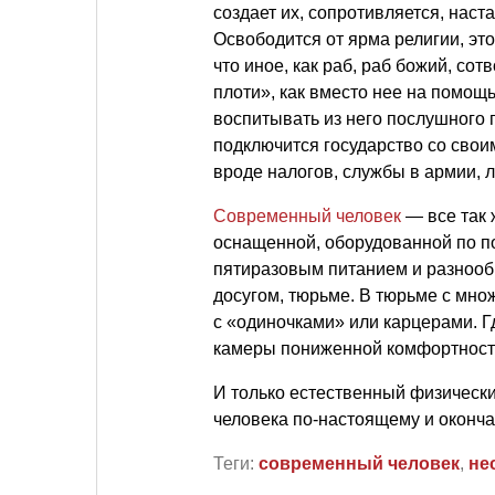
создает их, сопротивляется, наст
Освободится от ярма религии, это
что иное, как раб, раб божий, со
плоти», как вместо нее на помощ
воспитывать из него послушного 
подключится государство со сво
вроде налогов, службы в армии, 
Современный человек
— все так 
оснащенной, оборудованной по по
пятиразовым питанием и разнооб
досугом, тюрьме. В тюрьме с мно
с «одиночками» или карцерами. Г
камеры пониженной комфортност
И только естественный физический
человека по-настоящему и оконч
Теги:
современный человек
,
не