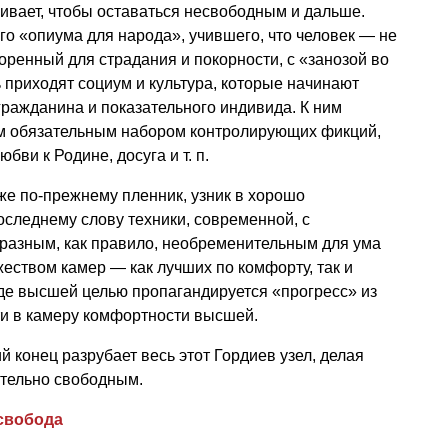
аивает, чтобы оставаться несвободным и дальше.
го «опиума для народа», учившего, что человек — не
творенный для страдания и покорности, с «занозой во
ь приходят социум и культура, которые начинают
гражданина и показательного индивида. К ним
им обязательным набором контролирующих фикций,
любви к Родине, досуга
и т. п.
же по-прежнему пленник, узник в хорошо
следнему слову техники, современной, с
разным, как правило, необременительным для ума
жеством камер — как лучших по комфорту, так и
де высшей целью пропагандируется «прогресс» из
и в камеру комфортности высшей.
 конец разрубает весь этот Гордиев узел, делая
ательно свободным.
свобода