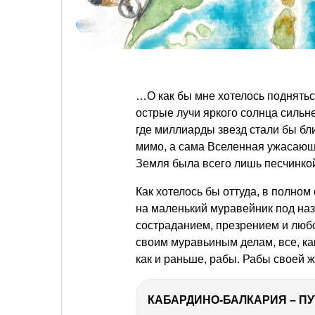
…О как бы мне хотелось подняться
острые лучи яркого солнца сильн
где миллиарды звезд стали бы бл
мимо, а сама Вселенная ужасающ
Земля была всего лишь песчинко
Как хотелось бы оттуда, в полно
на маленький муравейник под наз
состраданием, презрением и любов
своим муравьиным делам, все, как
как и раньше, рабы. Рабы своей 
КАБАРДИНО-БАЛКАРИЯ – ПУ