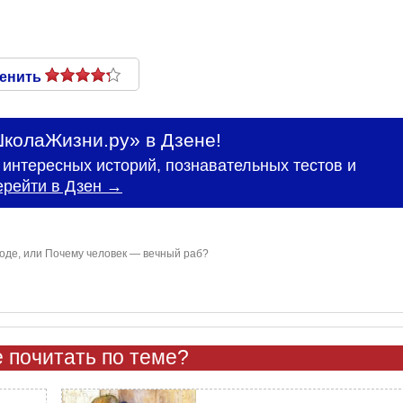
енить
колаЖизни.ру» в Дзене!
интересных историй, познавательных тестов и
ерейти в Дзен →
оде, или Почему человек — вечный раб?
 почитать по теме?