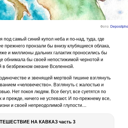
Фото:
Depositpho
 под самый синий купол неба и по-над, туда, где
ее прежнего пронзали бы внизу клубящиеся облака,
иже и миллионы дальних галактик проносились бы
е обнимала бы своей непостижимой чернотой и
й в безбрежном океане Вселенной.
м одиночестве и звенящей мертвой тишине взглянуть
ванием «человечество». Взглянуть с жалостью и
ью. Нет покоя людям. Все бегут, все суетятся по
 и прежде, ничего не успевают. И по-прежнему все,
жизни и своей непреодолимой глупости…
ТЕШЕСТВИЕ НА КАВКАЗ часть 3