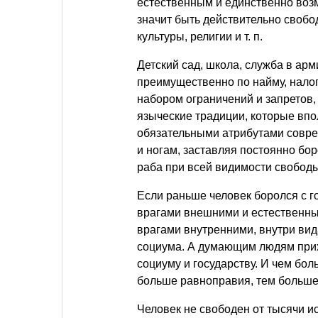
естественным и единственно воз
значит быть действительно свобо
культуры, религии
и т. п.
Детский сад, школа, служба в ар
преимущественно по найму, налог
набором ограничений и запретов, 
языческие традиции, которые впо
обязательными атрибутами совре
и ногам, заставляя постоянно бор
раба при всей видимости свободы
Если раньше человек боролся с г
врагами внешними и естественным
врагами внутренними, внутри вида
социума. А думающим людям прих
социуму и государству. И чем бол
больше равноправия, тем больше
Человек не свободен от тысячи 