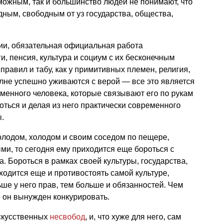
можным, так и большинство людей не понимают, что
дным, свободным от уз государства, общества,
мии, обязательная официальная работа
и, пенсия, культура и социум с их бесконечным
правил и табу, как у примитивных племен, религия,
лне успешно уживаются с верой — все это является
менного человека, которые связывают его по рукам
оться и делая из него практически современного
.
олодом, холодом и своим соседом по пещере,
и, то сегодня ему приходится еще бороться с
. Бороться в рамках своей культуры, государства,
одится еще и противостоять самой культуре,
ьше у него прав, тем больше и обязанностей. Чем
 он вынужден конкурировать.
искусственных
несвобод
, и, что хуже для него, сам